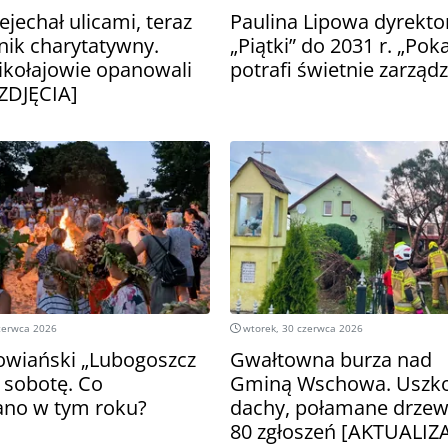
jechał ulicami, teraz
Paulina Lipowa dyrekt
nik charytatywny.
„Piątki” do 2031 r. „Poka
kołajowie opanowali
potrafi świetnie zarząd
ZDJĘCIA]
zerwca 2026
wtorek, 30 czerwca 2026
łowiański „Lubogoszcz
Gwałtowna burza nad
 sobotę. Co
Gminą Wschowa. Uszk
ano w tym roku?
dachy, połamane drzewa
80 zgłoszeń [AKTUALIZ