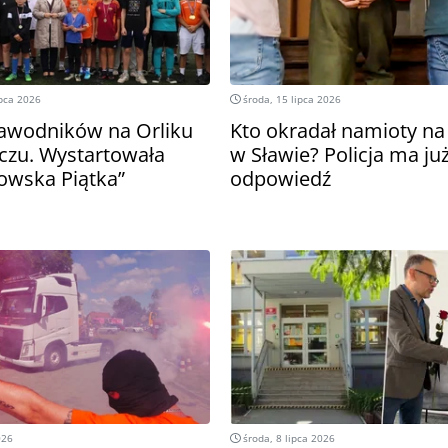
ipca 2026
środa, 15 lipca 2026
awodników na Orliku
Kto okradał namioty na
zu. Wystartowała
w Sławie? Policja ma ju
gowska Piątka”
odpowiedź
026
środa, 8 lipca 2026