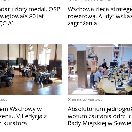
dar i złoty medal. OSP
Wschowa zleca strategi
iętowała 80 lat
rowerową. Audyt wskaże
ĘCIA]
zagrożenia
 2026
sobota, 30 maja 2026
rzem Wschowy w
Absolutorium jednogło
zeniu. VII edycja z
wotum zaufania odrzuc
 kuratora
Rady Miejskiej w Sławie