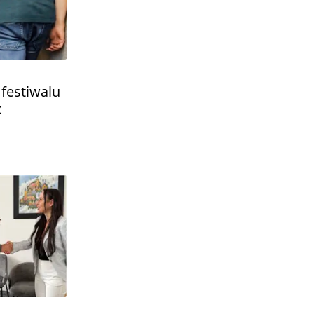
 festiwalu
ż