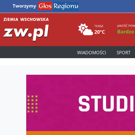
Tworzymy
JAKOŚĆ POW
TERAZ
Bardzo
20°C
WIADOMOŚCI
SPORT