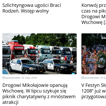
Szlichtyngowa ugości Braci
Konwój prze
Rodzeń. Wstęp wolny
czas na pik
Drogowi Mi
Wschowę [
poniedziałek, 25 maja 2026
poniedziałek, 29 c
Drogowi Mikołajowie opanują
V Festyn S
Wschowę. W lipcu szykuje się
1208” już w
piknik charytatywny z mnóstwem
przygotow
atrakcji