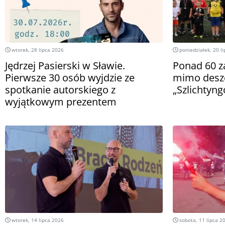
wtorek, 28 lipca 2026
poniedziałek, 20 l
Jędrzej Pasierski w Sławie.
Ponad 60 z
Pierwsze 30 osób wyjdzie ze
mimo deszc
spotkanie autorskiego z
„Szlichtyn
wyjątkowym prezentem
wtorek, 14 lipca 2026
sobota, 11 lipca 2