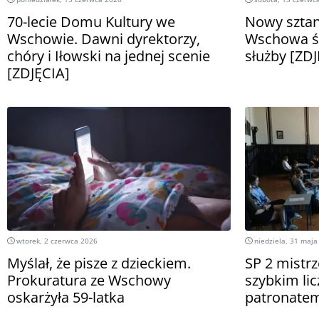
70-lecie Domu Kultury we
Nowy sztan
Wschowie. Dawni dyrektorzy,
Wschowa św
chóry i Iłowski na jednej scenie
służby [ZDJ
[ZDJĘCIA]
wtorek, 2 czerwca 2026
niedziela, 31 maja
Myślał, że pisze z dzieckiem.
SP 2 mist
Prokuratura ze Wschowy
szybkim lic
oskarżyła 59-latka
patronatem