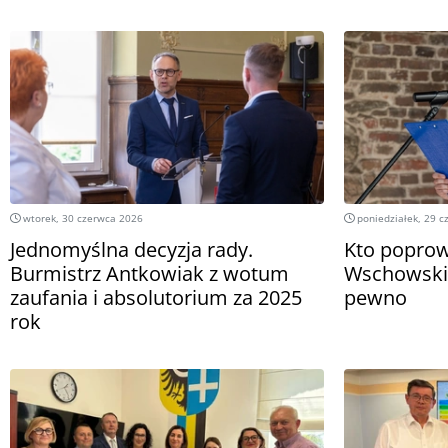
wtorek, 30 czerwca 2026
poniedziałek, 29 c
Jednomyślna decyzja rady.
Kto popro
Burmistrz Antkowiak z wotum
Wschowski
zaufania i absolutorium za 2025
pewno
rok