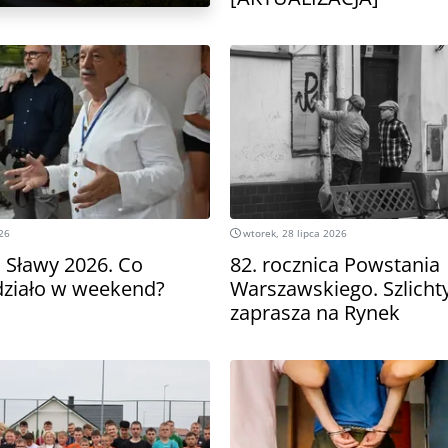
026
wtorek, 28 lipca 2026
i Sławy 2026. Co
82. rocznica Powstania
 działo w weekend?
Warszawskiego. Szlich
zaprasza na Rynek