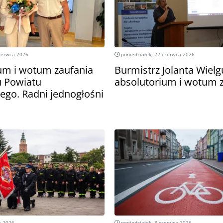
zerwca 2026
poniedziałek, 22 czerwca 2026
um i wotum zaufania
Burmistrz Jolanta Wielg
u Powiatu
absolutorium i wotum 
go. Radni jednogłośni
a 2026
poniedziałek, 8 czerwca 2026