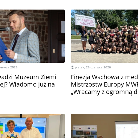
zerwca 2026
piątek, 26 czerwca 2026
wadzi Muzeum Ziemi
Finezja Wschowa z med
ej? Wiadomo już na
Mistrzostw Europy MWF
„Wracamy z ogromną 