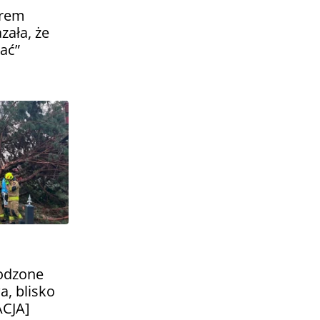
orem
zała, że
zać”
odzone
, blisko
ACJA]