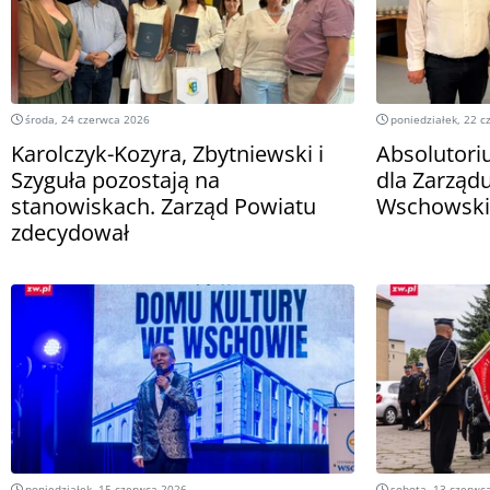
środa, 24 czerwca 2026
poniedziałek, 22 c
Karolczyk-Kozyra, Zbytniewski i
Absolutori
Szyguła pozostają na
dla Zarząd
stanowiskach. Zarząd Powiatu
Wschowskie
zdecydował
poniedziałek, 15 czerwca 2026
sobota, 13 czerwc