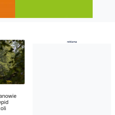
reklama
reklama
anowie
epid
oli