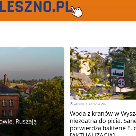
wtorek, 4 sierpnia 2026
Woda z kranów w Wysz
niezdatna do picia. San
owie. Ruszają
potwierdza bakterie E. c
[AKTUALIZACJA]