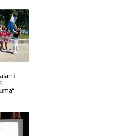
alami
.
dumą”