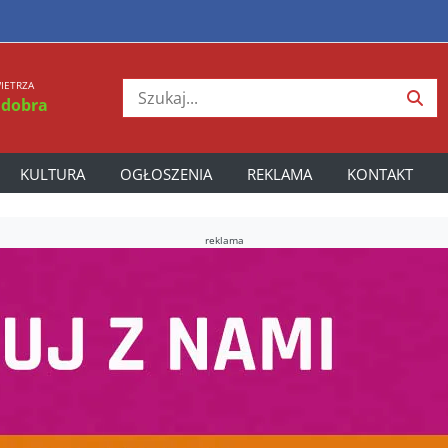
IETRZA
 dobra
KULTURA
OGŁOSZENIA
REKLAMA
KONTAKT
reklama