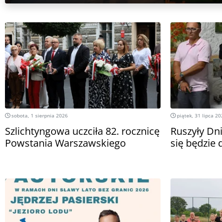
sobota, 1 sierpnia 2026
piątek, 31 lipca 2
Szlichtyngowa uczciła 82. rocznicę
Ruszyły Dn
Powstania Warszawskiego
się będzie