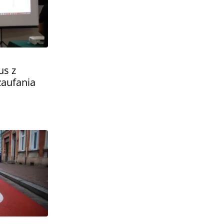
us z
zaufania