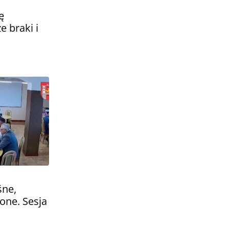
ę
 braki i
śne,
one. Sesja