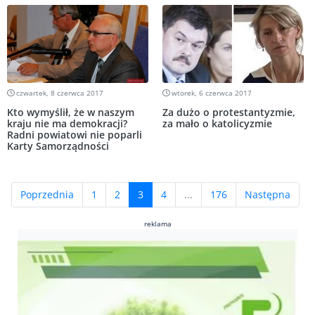
czwartek, 8 czerwca 2017
wtorek, 6 czerwca 2017
Kto wymyślił, że w naszym
Za dużo o protestantyzmie,
kraju nie ma demokracji?
za mało o katolicyzmie
Radni powiatowi nie poparli
Karty Samorządności
(current)
Poprzednia
1
2
3
4
...
176
Następna
reklama