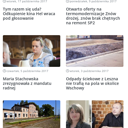
wtorek, 17 października 2017
poniedziałek, 9 października 2017
Tym razem się uda?
Otwarto oferty na
Odkupienie kina Hel wraca
termomodernizacje Znów
pod głosowanie
drożej, znów brak chętnych
na remont SP2
czwartek, 5 października 2017
wtorek, 3 października 2017
Maria Stachowska
Odpady ściekowe z Leszna
zrezygnowała z mandatu
nie trafią na pola w okolice
radnej
Wschowy