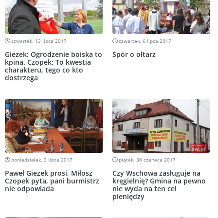
czwartek, 13 lipca 2017
czwartek, 6 lipca 2017
Giezek: Ogrodzenie boiska to
Spór o ołtarz
kpina. Czopek: To kwestia
charakteru, tego co kto
dostrzega
poniedziałek, 3 lipca 2017
piątek, 30 czerwca 2017
Paweł Giezek prosi, Miłosz
Czy Wschowa zasługuje na
Czopek pyta, pani burmistrz
kręgielnię? Gmina na pewno
nie odpowiada
nie wyda na ten cel
pieniędzy