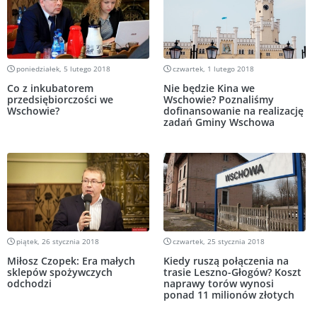
poniedziałek, 5 lutego 2018
czwartek, 1 lutego 2018
Co z inkubatorem
Nie będzie Kina we
przedsiębiorczości we
Wschowie? Poznaliśmy
Wschowie?
dofinansowanie na realizację
zadań Gminy Wschowa
piątek, 26 stycznia 2018
czwartek, 25 stycznia 2018
Miłosz Czopek: Era małych
Kiedy ruszą połączenia na
sklepów spożywczych
trasie Leszno-Głogów? Koszt
odchodzi
naprawy torów wynosi
ponad 11 milionów złotych