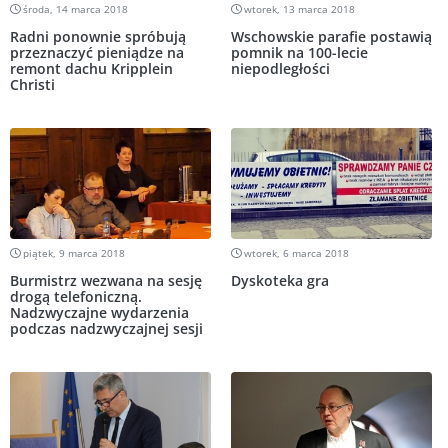
środa, 14 marca 2018
wtorek, 13 marca 2018
Radni ponownie spróbują
Wschowskie parafie postawią
przeznaczyć pieniądze na
pomnik na 100-lecie
remont dachu Kripplein
niepodległości
Christi
piątek, 9 marca 2018
wtorek, 6 marca 2018
Burmistrz wezwana na sesję
Dyskoteka gra
drogą telefoniczną.
Nadzwyczajne wydarzenia
podczas nadzwyczajnej sesji