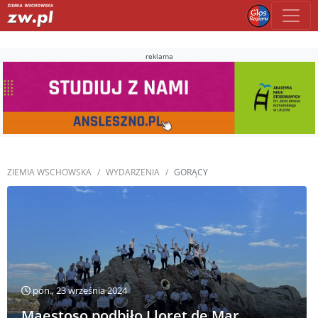
reklama
ZIEMIA WSCHOWSKA
WYDARZENIA
GORĄCY
pon., 23 września 2024
Maestoso podbiło Lloret de Mar.