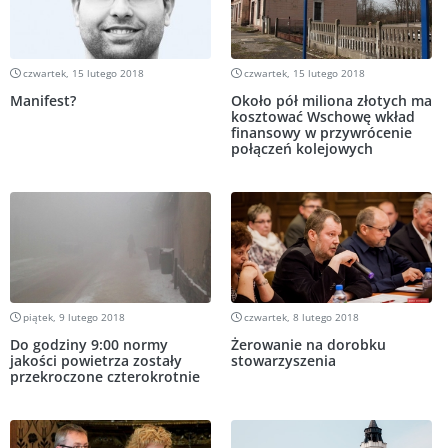
czwartek, 15 lutego 2018
czwartek, 15 lutego 2018
Manifest?
Około pół miliona złotych ma
kosztować Wschowę wkład
finansowy w przywrócenie
połączeń kolejowych
piątek, 9 lutego 2018
czwartek, 8 lutego 2018
Do godziny 9:00 normy
Żerowanie na dorobku
jakości powietrza zostały
stowarzyszenia
przekroczone czterokrotnie