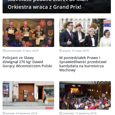
Orkiestra wraca z Grand Prix!
poniedziałek, 8 lipca 2024
piątek, 25 maja 2018
Policjant ze Sławy
W poniedziałek Prawo i
dźwignął 270 kg! Dawid
Sprawiedliwość przedstawi
Gorący Wicemistrzem Polski
kandydata na burmistrza
Wschowy
wtorek, 24 kwietnia 2018
czwartek, 12 kwietnia 2018