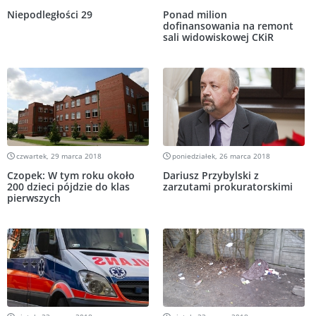
Niepodległości 29
Ponad milion
dofinansowania na remont
sali widowiskowej CKiR
czwartek, 29 marca 2018
poniedziałek, 26 marca 2018
Czopek: W tym roku około
Dariusz Przybylski z
200 dzieci pójdzie do klas
zarzutami prokuratorskimi
pierwszych