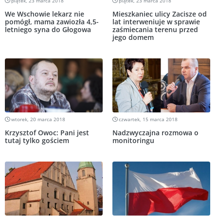
piątek, 23 marca 2018
piątek, 23 marca 2018
We Wschowie lekarz nie
Mieszkaniec ulicy Zacisze od
pomógł, mama zawiozła 4,5-
lat interweniuje w sprawie
letniego syna do Głogowa
zaśmiecania terenu przed
jego domem
wtorek, 20 marca 2018
czwartek, 15 marca 2018
Krzysztof Owoc: Pani jest
Nadzwyczajna rozmowa o
tutaj tylko gościem
monitoringu