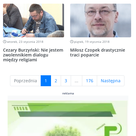
wtorek, 23 stycznia 2018
piątek, 19 stycznia 2018
Cezary Burzyński: Nie jestem
Miłosz Czopek drastycznie
zwolennikiem dialogu
traci poparcie
między religiami
(current)
Poprzednia
1
2
3
...
176
Następna
reklama