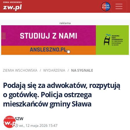
reklama
ZIEMIA WSCHOWSKA
WYDARZENIA
NA SYGNALE
Podają się za adwokatów, rozpytują
o gotówkę. Policja ostrzega
mieszkańców gminy Sława
SZW
wt., 12 maja 2026 15:47