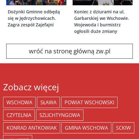
Dożynki Gminne odbędą
Koniec z dziurami na ul.
się w Jędrzychowicach.
Garbarskiej we Wschowie.
Zagra zespół Zajefajni
Wojewoda i burmistrz
ogłosili duże zmiany
wróć na stronę główną zw.pl
Zobacz więcej
WSCHOWA
SŁAWA
POWIAT WSCHOWSKI
CZYTELNIA
SZLICHTYNGOWA
KONRAD ANTKOWIAK
GMINA WSCHOWA
SCKIW