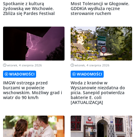
Spotkanie z kulturą
Most Tolerancji w Głogowie.
żydowską we Wschowie.
GDDKiA wydłuża ręczne
Zbliża się Pardes Festival
sterowanie ruchem
wtorek, 4 sierpnia 2026
wtorek, 4 sierpnia 2026
WIADOMOŚCI
WIADOMOŚCI
IMGW ostrzega przed
Woda z kranów w
burzami w powiecie
Wyszanowie niezdatna do
wschowskim. Możliwy grad i
picia. Sanepid potwierdza
wiatr do 90 km/h
bakterie E. coli
[AKTUALIZACJA]