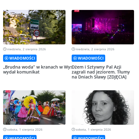
niedziela, 2 sierpnia 2026
niedziela, 2 sierpnia 2026
WIADOMOŚCI
WIADOMOŚCI
„Brudna woda” w kranach w Wyszanowie. UMiG
Dżem i Sztywny Pal Azji
wydał komunikat
zagrali nad jeziorem. Tłumy
na Dniach Sławy [ZDJĘCIA]
sobota, 1 sierpnia 2026
sobota, 1 sierpnia 2026
WIADOMOŚCI
WIADOMOŚCI