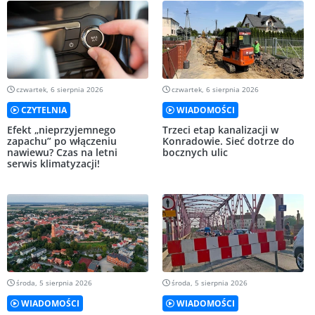
czwartek, 6 sierpnia 2026
czwartek, 6 sierpnia 2026
CZYTELNIA
WIADOMOŚCI
Efekt „nieprzyjemnego
Trzeci etap kanalizacji w
zapachu” po włączeniu
Konradowie. Sieć dotrze do
nawiewu? Czas na letni
bocznych ulic
serwis klimatyzacji!
środa, 5 sierpnia 2026
środa, 5 sierpnia 2026
WIADOMOŚCI
WIADOMOŚCI