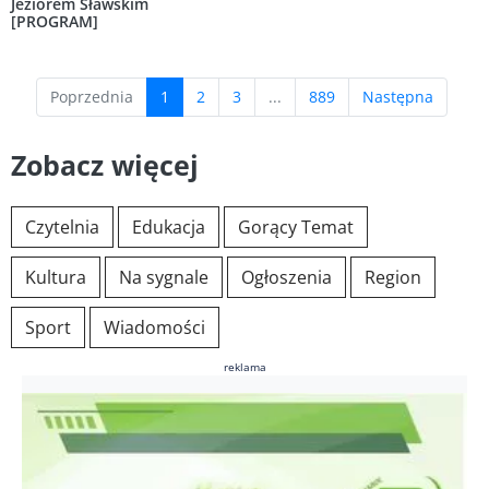
Jeziorem Sławskim
[PROGRAM]
(current)
Poprzednia
1
2
3
...
889
Następna
Zobacz więcej
Czytelnia
Edukacja
Gorący Temat
Kultura
Na sygnale
Ogłoszenia
Region
Sport
Wiadomości
reklama