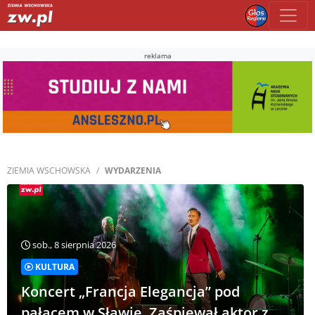
reklama
ZIEMIA WSCHOWSKA
WYDARZENIA
sob., 8 sierpnia 2026
KULTURA
Koncert „Francja Elegancja” pod
pałacem w Sławie. Zaśpiewał aktor z