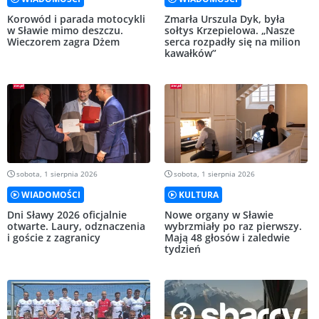
Korowód i parada motocykli
Zmarła Urszula Dyk, była
w Sławie mimo deszczu.
sołtys Krzepielowa. „Nasze
Wieczorem zagra Dżem
serca rozpadły się na milion
kawałków”
sobota, 1 sierpnia 2026
sobota, 1 sierpnia 2026
WIADOMOŚCI
KULTURA
Dni Sławy 2026 oficjalnie
Nowe organy w Sławie
otwarte. Laury, odznaczenia
wybrzmiały po raz pierwszy.
i goście z zagranicy
Mają 48 głosów i zaledwie
tydzień