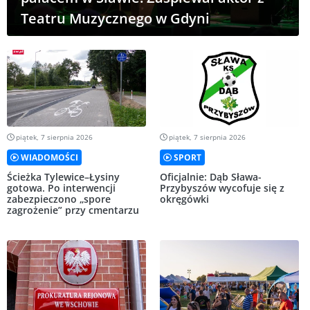
Teatru Muzycznego w Gdyni
piątek, 7 sierpnia 2026
piątek, 7 sierpnia 2026
WIADOMOŚCI
SPORT
Ścieżka Tylewice–Łysiny
Oficjalnie: Dąb Sława-
gotowa. Po interwencji
Przybyszów wycofuje się z
zabezpieczono „spore
okręgówki
zagrożenie” przy cmentarzu