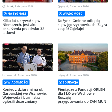
piątek, 7 sierpnia 2026
piątek, 7 sierpnia 2026
NA SYGNALE
WIADOMOŚCI
Kilka lat ukrywał się w
Dożynki Gminne odbędą
Niemczech. Jest akt
się w Jędrzychowicach. Zagra
oskarżenia przeciwko 32-
zespół Zajefajni
latkowi
czwartek, 6 sierpnia 2026
piątek, 7 sierpnia 2026
WIADOMOŚCI
EDUKACJA
Koniec z dziurami na ul.
Pieniądze z Fundacji ORLEN
Garbarskiej we Wschowie.
dla I LO we Wschowie.
Wojewoda i burmistrz
Ruszają
ogłosili duże zmiany
przygotowania do ZAN MUN