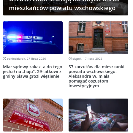
mieszkańców powiatu wschowskiego
poniedziałek, 27 lipca 2026
piątek, 17 lipca 2026
Miał sądowy zakaz, a do tego
57 zarzutów dla mieszkanki
jechał na „haju”. 29-latkowi z
powiatu wschowskiego.
gminy Sława grozi więzienie
Aleksandra W. miała
pomagać oszustom
inwestycyjnym