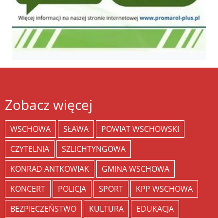
Zobacz więcej
WSCHOWA
SŁAWA
POWIAT WSCHOWSKI
CZYTELNIA
SZLICHTYNGOWA
KONRAD ANTKOWIAK
GMINA WSCHOWA
KONCERT
POLICJA
SPORT
KPP WSCHOWA
BEZPIECZEŃSTWO
KULTURA
EDUKACJA