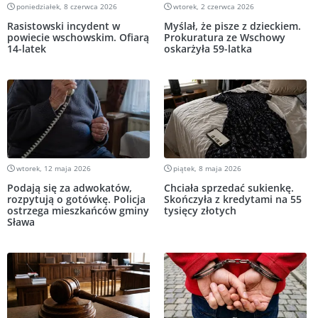
poniedziałek, 8 czerwca 2026
wtorek, 2 czerwca 2026
Rasistowski incydent w
Myślał, że pisze z dzieckiem.
powiecie wschowskim. Ofiarą
Prokuratura ze Wschowy
14-latek
oskarżyła 59-latka
wtorek, 12 maja 2026
piątek, 8 maja 2026
Podają się za adwokatów,
Chciała sprzedać sukienkę.
rozpytują o gotówkę. Policja
Skończyła z kredytami na 55
ostrzega mieszkańców gminy
tysięcy złotych
Sława