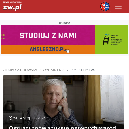
reklama
ZIEMIA WSCHOWSKA
WYDARZENIA
PRZESTĘPSTWO
wt., 4 sierpnia 2026
Oszuści znów szukają naiwnych wśród