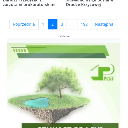
zarzutami prokuratorskimi
Drodze Krzyżowej
(current)
Poprzednia
1
2
3
...
198
Następna
reklama