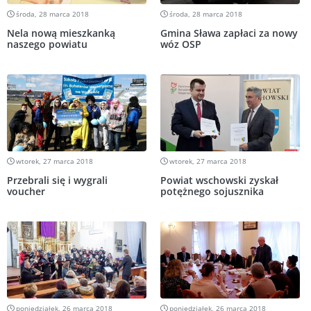
środa, 28 marca 2018
środa, 28 marca 2018
Nela nową mieszkanką
Gmina Sława zapłaci za nowy
naszego powiatu
wóz OSP
wtorek, 27 marca 2018
wtorek, 27 marca 2018
Przebrali się i wygrali
Powiat wschowski zyskał
voucher
potężnego sojusznika
poniedziałek, 26 marca 2018
poniedziałek, 26 marca 2018