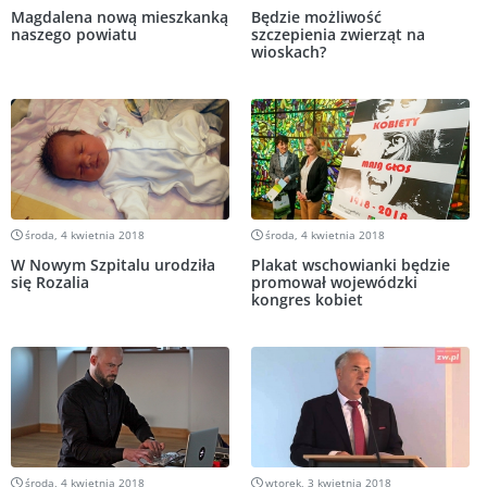
Magdalena nową mieszkanką
Będzie możliwość
naszego powiatu
szczepienia zwierząt na
wioskach?
środa, 4 kwietnia 2018
środa, 4 kwietnia 2018
W Nowym Szpitalu urodziła
Plakat wschowianki będzie
się Rozalia
promował wojewódzki
kongres kobiet
środa, 4 kwietnia 2018
wtorek, 3 kwietnia 2018