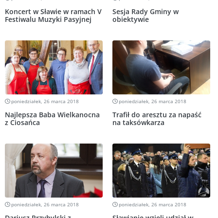
Koncert w Sławie w ramach V
Sesja Rady Gminy w
Festiwalu Muzyki Pasyjnej
obiektywie
poniedziałek, 26 marca 2018
poniedziałek, 26 marca 2018
Najlepsza Baba Wielkanocna
Trafił do aresztu za napaść
z Ciosańca
na taksówkarza
poniedziałek, 26 marca 2018
poniedziałek, 26 marca 2018
Dariusz Przybylski z
Sławianie wzięli udział w