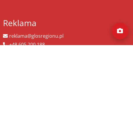
Reklama
reklama@glosregionu.pl
+48 605 200 188
Wyszukaj więcej
szukaj