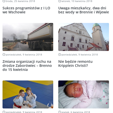
środa, 25 kwietnia 2018
wtorek, 10 kwietnia 2018
Sukces programistów z I LO
Uwaga mieszkańcy, dwa dni
we Wschowie
bez wody w Brennie i Wijewie
poniedziałek, 9 kwietnia 2018
poniedziałek, 9 kwietnia 2018
Zmiana organizacji ruchu na
Nie będzie remontu
drodze Zaborówiec – Brenno
Kripplein Christi?
do 15 kwietnia
poniedziałek, 9 kwietnia 2018
piątek, 6 kwietnia 2018