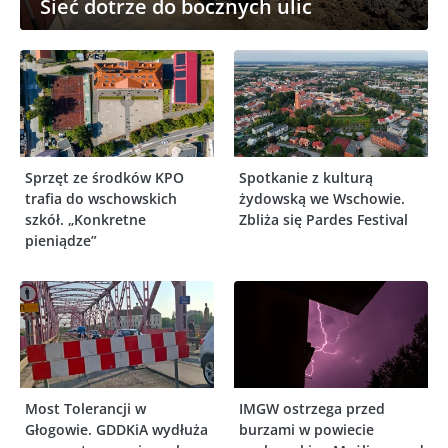
Sieć dotrze do bocznych ulic
Sprzęt ze środków KPO
Spotkanie z kulturą
trafia do wschowskich
żydowską we Wschowie.
szkół. „Konkretne
Zbliża się Pardes Festival
pieniądze”
Most Tolerancji w
IMGW ostrzega przed
Głogowie. GDDKiA wydłuża
burzami w powiecie