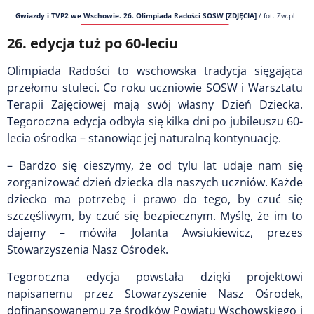
Gwiazdy i TVP2 we Wschowie. 26. Olimpiada Radości SOSW [ZDJĘCIA]
/
fot. Zw.pl
26. edycja tuż po 60-leciu
Olimpiada Radości to wschowska tradycja sięgająca
przełomu stuleci. Co roku uczniowie SOSW i Warsztatu
Terapii Zajęciowej mają swój własny Dzień Dziecka.
Tegoroczna edycja odbyła się kilka dni po jubileuszu 60-
lecia ośrodka – stanowiąc jej naturalną kontynuację.
– Bardzo się cieszymy, że od tylu lat udaje nam się
zorganizować dzień dziecka dla naszych uczniów. Każde
dziecko ma potrzebę i prawo do tego, by czuć się
szczęśliwym, by czuć się bezpiecznym. Myślę, że im to
dajemy – mówiła Jolanta Awsiukiewicz, prezes
Stowarzyszenia Nasz Ośrodek.
Tegoroczna edycja powstała dzięki projektowi
napisanemu przez Stowarzyszenie Nasz Ośrodek,
dofinansowanemu ze środków Powiatu Wschowskiego i