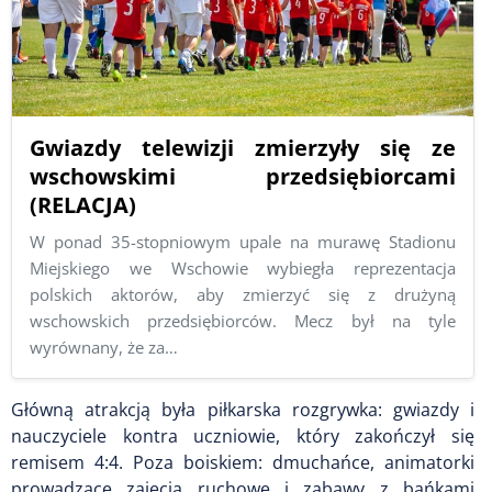
Gwiazdy telewizji zmierzyły się ze
wschowskimi przedsiębiorcami
(RELACJA)
W ponad 35-stopniowym upale na murawę Stadionu
Miejskiego we Wschowie wybiegła reprezentacja
polskich aktorów, aby zmierzyć się z drużyną
wschowskich przedsiębiorców. Mecz był na tyle
wyrównany, że za…
Główną atrakcją była piłkarska rozgrywka: gwiazdy i
nauczyciele kontra uczniowie, który zakończył się
remisem 4:4. Poza boiskiem: dmuchańce, animatorki
prowadzące zajęcia ruchowe i zabawy z bańkami