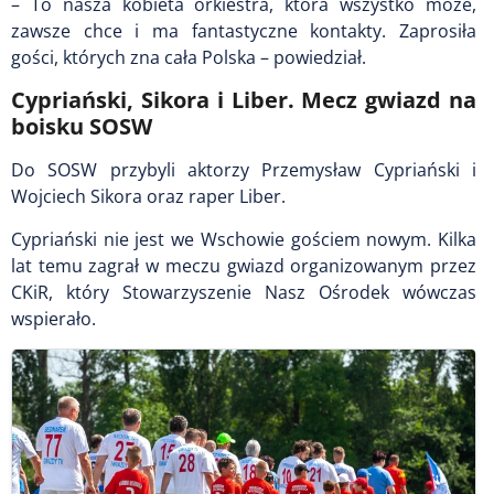
– To nasza kobieta orkiestra, która wszystko może,
zawsze chce i ma fantastyczne kontakty. Zaprosiła
gości, których zna cała Polska – powiedział.
Cypriański, Sikora i Liber. Mecz gwiazd na
boisku SOSW
Do SOSW przybyli aktorzy Przemysław Cypriański i
Wojciech Sikora oraz raper Liber.
Cypriański nie jest we Wschowie gościem nowym. Kilka
lat temu zagrał w meczu gwiazd organizowanym przez
CKiR, który Stowarzyszenie Nasz Ośrodek wówczas
wspierało.