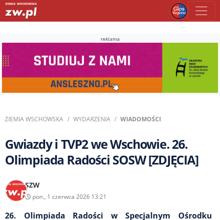
reklama
ZIEMIA WSCHOWSKA
WYDARZENIA
WIADOMOŚCI
Gwiazdy i TVP2 we Wschowie. 26.
Olimpiada Radości SOSW [ZDJĘCIA]
SZW
pon., 1 czerwca 2026 13:21
26. Olimpiada Radości w Specjalnym Ośrodku