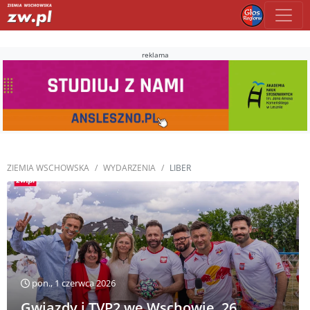
reklama
ZIEMIA WSCHOWSKA
WYDARZENIA
LIBER
pon., 1 czerwca 2026
Gwiazdy i TVP2 we Wschowie. 26.