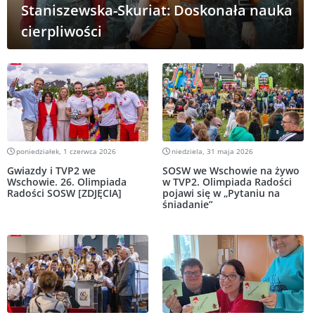
Staniszewska-Skuriat: Doskonała nauka
cierpliwości
poniedziałek, 1 czerwca 2026
niedziela, 31 maja 2026
Gwiazdy i TVP2 we
SOSW we Wschowie na żywo
Wschowie. 26. Olimpiada
w TVP2. Olimpiada Radości
Radości SOSW [ZDJĘCIA]
pojawi się w „Pytaniu na
śniadanie”