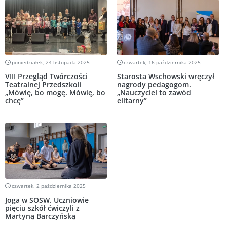
poniedziałek, 24 listopada 2025
czwartek, 16 października 2025
VIII Przegląd Twórczości
Starosta Wschowski wręczył
Teatralnej Przedszkoli
nagrody pedagogom.
„Mówię, bo mogę. Mówię, bo
„Nauczyciel to zawód
chcę”
elitarny”
czwartek, 2 października 2025
Joga w SOSW. Uczniowie
pięciu szkół ćwiczyli z
Martyną Barczyńską