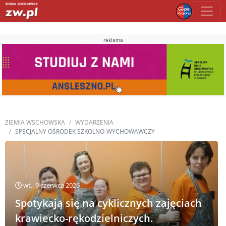
reklama
ZIEMIA WSCHOWSKA
WYDARZENIA
SPECJALNY OŚRODEK SZKOLNO-WYCHOWAWCZY
wt., 9 czerwca 2026
Spotykają się na cyklicznych zajęciach
krawiecko-rękodzielniczych.