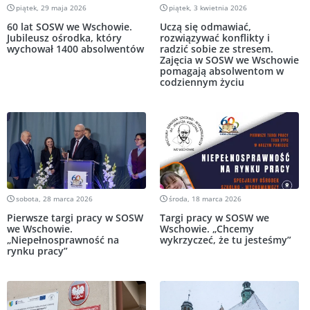
piątek, 29 maja 2026
piątek, 3 kwietnia 2026
60 lat SOSW we Wschowie.
Uczą się odmawiać,
Jubileusz ośrodka, który
rozwiązywać konflikty i
wychował 1400 absolwentów
radzić sobie ze stresem.
Zajęcia w SOSW we Wschowie
pomagają absolwentom w
codziennym życiu
sobota, 28 marca 2026
środa, 18 marca 2026
Pierwsze targi pracy w SOSW
Targi pracy w SOSW we
we Wschowie.
Wschowie. „Chcemy
„Niepełnosprawność na
wykrzyczeć, że tu jesteśmy”
rynku pracy”