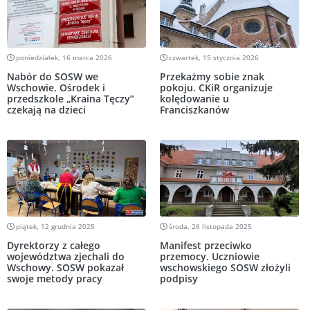
poniedziałek, 16 marca 2026
czwartek, 15 stycznia 2026
Nabór do SOSW we
Przekażmy sobie znak
Wschowie. Ośrodek i
pokoju. CKiR organizuje
przedszkole „Kraina Tęczy”
kolędowanie u
czekają na dzieci
Franciszkanów
piątek, 12 grudnia 2025
środa, 26 listopada 2025
Dyrektorzy z całego
Manifest przeciwko
województwa zjechali do
przemocy. Uczniowie
Wschowy. SOSW pokazał
wschowskiego SOSW złożyli
swoje metody pracy
podpisy