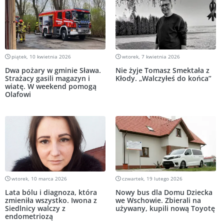
piątek, 10 kwietnia 2026
wtorek, 7 kwietnia 2026
Dwa pożary w gminie Sława.
Nie żyje Tomasz Smektała z
Strażacy gasili magazyn i
Kłody. „Walczyłeś do końca”
wiatę. W weekend pomogą
Olafowi
wtorek, 10 marca 2026
czwartek, 19 lutego 2026
Lata bólu i diagnoza, która
Nowy bus dla Domu Dziecka
zmieniła wszystko. Iwona z
we Wschowie. Zbierali na
Siedlnicy walczy z
używany, kupili nową Toyotę
endometriozą