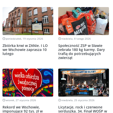
poniedziałek, 19 stycznia 2026
niedziela, 8 lutego 2026
Zbiórka krwi w ZANie. I LO
Społeczność ZSP w Sławie
we Wschowie zaprasza 10
zebrała 180 kg karmy. Dary
lutego
trafią do potrzebujących
zwierząt
wtorek, 27 stycznia 2026
niedziela, 25 stycznia 2026
Rekord we Wschowie,
Licytacje, rock i czerwone
imponujące 92 tys. zł w
serduszka. 34. Finał WOŚP w