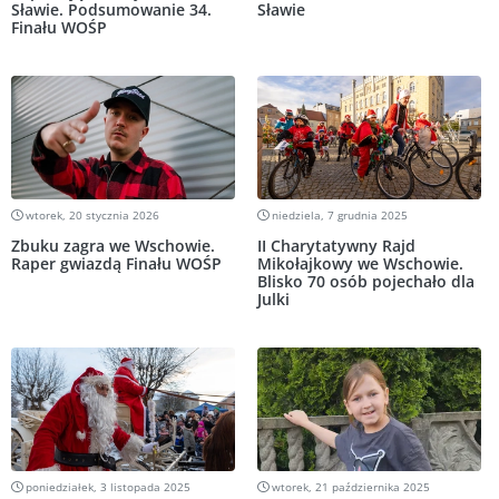
Sławie. Podsumowanie 34.
Sławie
Finału WOŚP
wtorek, 20 stycznia 2026
niedziela, 7 grudnia 2025
Zbuku zagra we Wschowie.
II Charytatywny Rajd
Raper gwiazdą Finału WOŚP
Mikołajkowy we Wschowie.
Blisko 70 osób pojechało dla
Julki
poniedziałek, 3 listopada 2025
wtorek, 21 października 2025