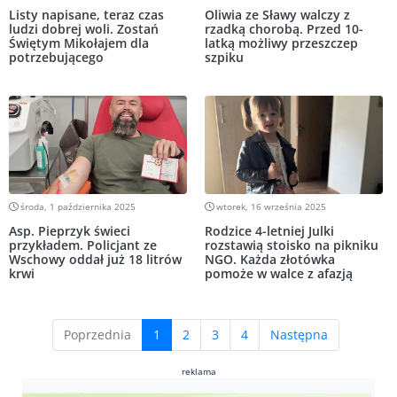
Listy napisane, teraz czas
Oliwia ze Sławy walczy z
ludzi dobrej woli. Zostań
rzadką chorobą. Przed 10-
Świętym Mikołajem dla
latką możliwy przeszczep
potrzebującego
szpiku
środa, 1 października 2025
wtorek, 16 września 2025
Asp. Pieprzyk świeci
Rodzice 4-letniej Julki
przykładem. Policjant ze
rozstawią stoisko na pikniku
Wschowy oddał już 18 litrów
NGO. Każda złotówka
krwi
pomoże w walce z afazją
(current)
Poprzednia
1
2
3
4
Następna
reklama