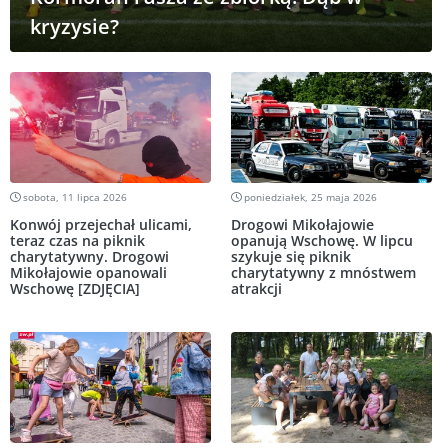
kryzysie?
sobota, 11 lipca 2026
poniedziałek, 25 maja 2026
Konwój przejechał ulicami,
Drogowi Mikołajowie
teraz czas na piknik
opanują Wschowę. W lipcu
charytatywny. Drogowi
szykuje się piknik
Mikołajowie opanowali
charytatywny z mnóstwem
Wschowę [ZDJĘCIA]
atrakcji