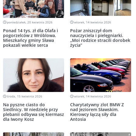
poniedziałek, 20 kwietnia 2026
wtorek, 14 kwietnia 2026
Ponad 14 tys. zł dla Olafa i
Pożar zniszczył dom
pogorzelców z Wróblowa.
nauczyciela i pielęgniarki.
Mieszkańcy gminy Sława
„Moi rodzice stracili dorobek
pokazali wielkie serca
życia”
środa, 15 kwietnia 2026
wtorek, 14 kwietnia 2026
Na pyszne ciasto do
Charytatywny zlot BMW Z
Siedlnicy. W niedzielę przy
nad Jeziorem Sławskim.
plebanii odbywa się kiermasz
Kierowcy łączą siły dla
dla Iwony Kosz
Antosia