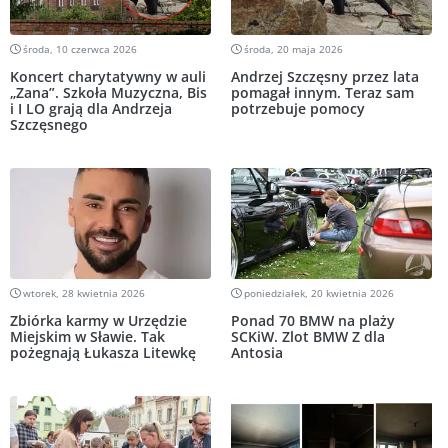
środa, 10 czerwca 2026
środa, 20 maja 2026
Koncert charytatywny w auli
Andrzej Szczęsny przez lata
„Zana”. Szkoła Muzyczna, Bis
pomagał innym. Teraz sam
i I LO grają dla Andrzeja
potrzebuje pomocy
Szczęsnego
wtorek, 28 kwietnia 2026
poniedziałek, 20 kwietnia 2026
Zbiórka karmy w Urzędzie
Ponad 70 BMW na plaży
Miejskim w Sławie. Tak
SCKiW. Zlot BMW Z dla
pożegnają Łukasza Litewkę
Antosia