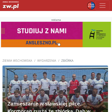
reklama
ZIEMIA WSCHOWSKA
WYDARZENIA
ZBIÓRKA
pt., 31 lipca 2026
Zamieszanie w sławskiej piłce.
Kormoran rusza ze zbiórką. Dąb w