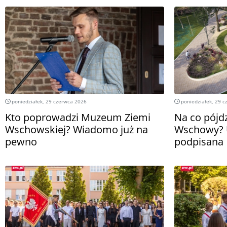
poniedziałek, 29 czerwca 2026
poniedziałek, 29 c
Kto poprowadzi Muzeum Ziemi
Na co pójdz
Wschowskiej? Wiadomo już na
Wschowy? 
pewno
podpisana