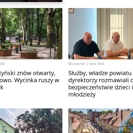
2026
czwartek, 2 lipca 2026
tyński znów otwarty,
Służby, władze powiatu 
owo. Wycinka ruszy w
dyrektorzy rozmawiali 
ek
bezpieczeństwie dzieci i
młodzieży