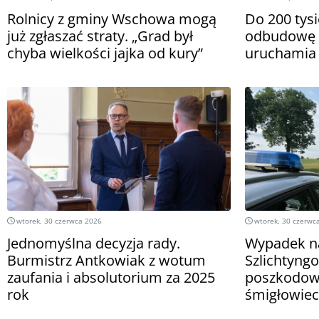
Rolnicy z gminy Wschowa mogą
Do 200 tysi
już zgłaszać straty. „Grad był
odbudowę
chyba wielkości jajka od kury”
uruchamia
wtorek, 30 czerwca 2026
wtorek, 30 czerwc
Jednomyślna decyzja rady.
Wypadek na
Burmistrz Antkowiak z wotum
Szlichtyng
zaufania i absolutorium za 2025
poszkodow
rok
śmigłowiec