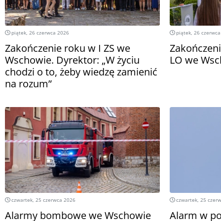
piątek, 26 czerwca 2026
piątek, 26 czerwca
Zakończenie roku w I ZS we
Zakończeni
Wschowie. Dyrektor: „W życiu
LO we Wsc
chodzi o to, żeby wiedzę zamienić
na rozum”
czwartek, 25 czerwca 2026
czwartek, 25 czer
Alarmy bombowe we Wschowie
Alarm w po