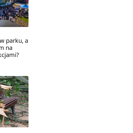
 w parku, a
em na
akcjami?