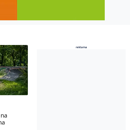
reklama
reklama
 na
na