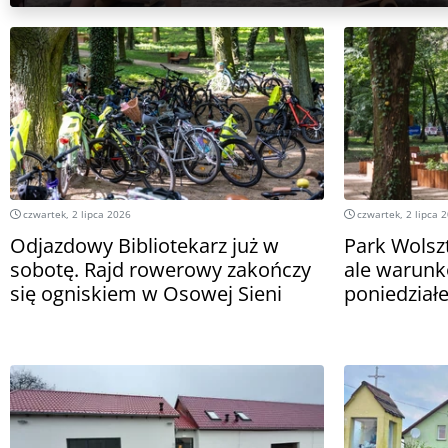
czwartek, 2 lipca 2026
czwartek, 2 lipca 
Odjazdowy Bibliotekarz już w
Park Wolsz
sobotę. Rajd rowerowy zakończy
ale warunk
się ogniskiem w Osowej Sieni
poniedział