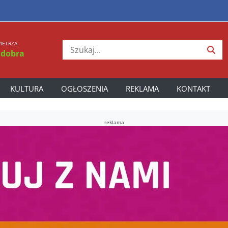
IETRZA
 dobra
KULTURA
OGŁOSZENIA
REKLAMA
KONTAKT
reklama