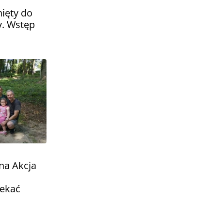
ięty do
y. Wstęp
wna Akcja
zekać