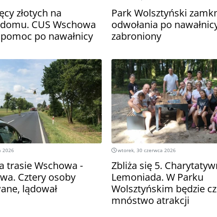
ęcy złotych na
Park Wolsztyński zamkn
 domu. CUS Wschowa
odwołania po nawałnic
 pomoc po nawałnicy
zabroniony
a 2026
wtorek, 30 czerwca 2026
 trasie Wschowa -
Zbliża się 5. Charytaty
owa. Cztery osoby
Lemoniada. W Parku
ane, lądował
Wolsztyńskim będzie c
mnóstwo atrakcji