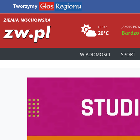
Tworzymy
JAKOŚĆ POW
TERAZ
Bardzo
20°C
WIADOMOŚCI
SPORT