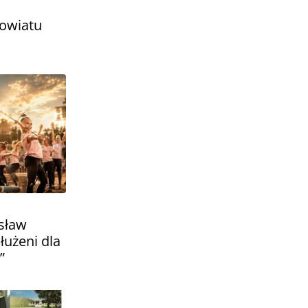
Powiatu
osław
łużeni dla
”