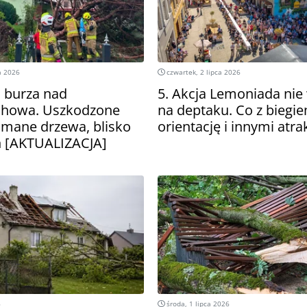
a 2026
czwartek, 2 lipca 2026
 burza nad
5. Akcja Lemoniada nie
howa. Uszkodzone
na deptaku. Co z biegi
amane drzewa, blisko
orientację i innymi atr
ń [AKTUALIZACJA]
6
środa, 1 lipca 2026