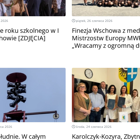
 2026
piątek, 26 czerwca 2026
e roku szkolnego w I
Finezja Wschowa z med
howie [ZDJĘCIA]
Mistrzostw Europy MWF
„Wracamy z ogromną 
wca 2026
środa, 24 czerwca 2026
łudnie. W całym
Karolczyk-Kozyra, Zbytn