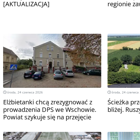
[AKTUALIZACJA]
regionie za
środa, 24 czerwca 2026
środa, 24 czerwca
Elżbietanki chcą zrezygnować z
Ścieżka pr
prowadzenia DPS we Wschowie.
bliżej. Rus
Powiat szykuje się na przejęcie