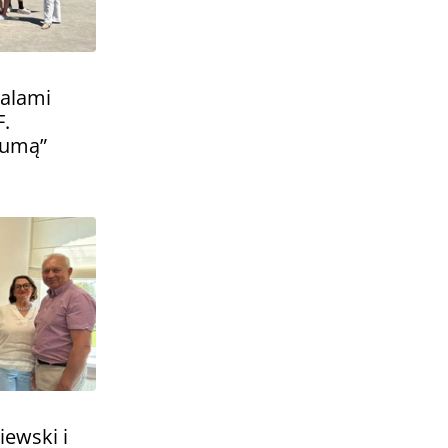
alami
.
dumą”
iewski i