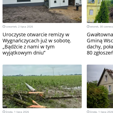
czwartek, 2 lipca 2026
wtorek, 30 czerwc
Uroczyste otwarcie remizy w
Gwałtowna
Wygnańczycach już w sobotę.
Gminą Wsc
„Bądźcie z nami w tym
dachy, poł
wyjątkowym dniu”
80 zgłosze
środa, 1 lipca 2026
środa, 1 lipca 202