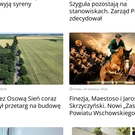
wyją syreny
Szyguła pozostają na
stanowiskach. Zarząd 
zdecydował
 2026
środa, 24 czerwca 2026
zez Osową Sień coraz
Finezja, Maestoso i Jar
zył przetarg na budowę
Skrzyczyński. Nowi „Zas
Powiatu Wschowskiego