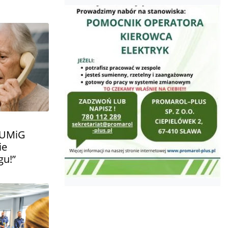
 UMiG
ie
gu!”