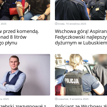
a 2025
środa, 10 września 2025
w przed komendą.
Wschowa górą! Aspiran
nad 8 litrów
Fedyczkowski najlepsz
go płynu
dyżurnym w Lubuskie
nia 2025
czwartek, 4 września 2025
rzębski zrezygnował z
Policjant ze Wschowy zł