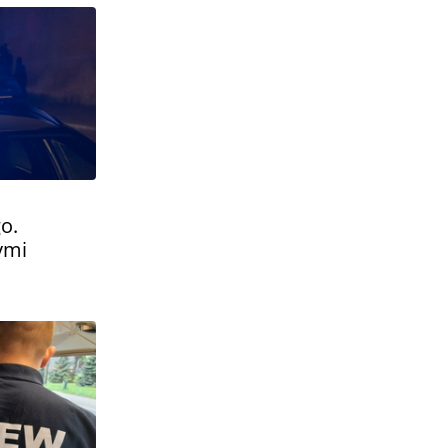
o.
ymi