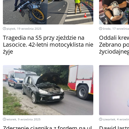
piątek, 19 września 2025
środa, 17 wrześni
Tragedia na S5 przy zjeździe na
Oddali kre
Lasocice. 42-letni motocyklista nie
Zebrano po
żyje
życiodajne
wtorek, 9 września 2025
czwartek, 4 wrześ
Zderzenie ciągnika z fordem na ul.
Dawid Jast