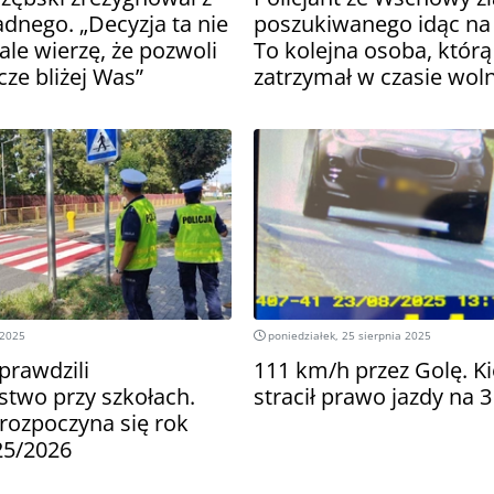
dnego. „Decyzja ta nie
poszukiwanego idąc na
 ale wierzę, że pozwoli
To kolejna osoba, którą
cze bliżej Was”
zatrzymał w czasie wo
 2025
poniedziałek, 25 sierpnia 2025
sprawdzili
111 km/h przez Golę. K
stwo przy szkołach.
stracił prawo jazdy na 
 rozpoczyna się rok
25/2026