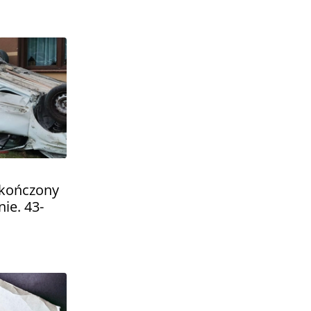
akończony
ie. 43-