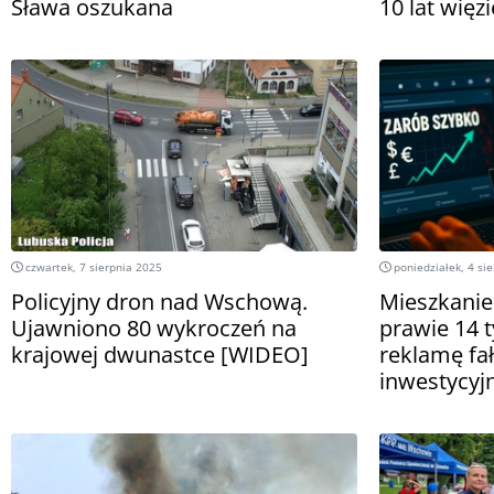
Sława oszukana
10 lat więz
czwartek, 7 sierpnia 2025
poniedziałek, 4 si
Policyjny dron nad Wschową.
Mieszkanie
Ujawniono 80 wykroczeń na
prawie 14 t
krajowej dwunastce [WIDEO]
reklamę fa
inwestycyj