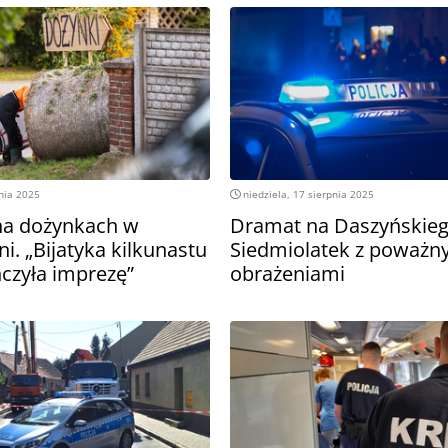
pnia 2025
niedziela, 17 sierpnia 2025
na dożynkach w
Dramat na Daszyńskieg
i. „Bijatyka kilkunastu
Siedmiolatek z poważn
czyła imprezę”
obrażeniami