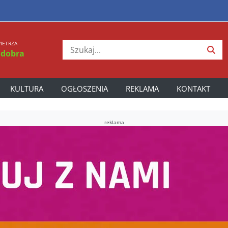
IETRZA
 dobra
KULTURA
OGŁOSZENIA
REKLAMA
KONTAKT
reklama