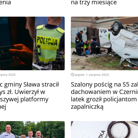
ienia
na trzy miesiące
erpnia 2025
piątek, 1 sierpnia 2025
c gminy Sława stracił
Szalony pościg na S5 z
ys zł. Uwierzył w
dachowaniem w Czernin
łszywej platformy
latek groził policjantom
nej
zapalniczką