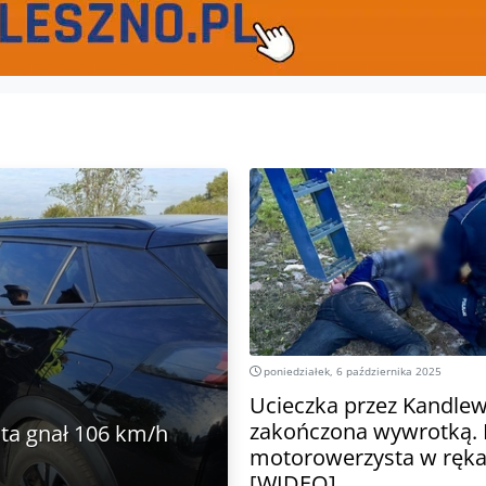
poniedziałek, 6 października 2025
Ucieczka przez Kandle
zakończona wywrotką. 
sta gnał 106 km/h
motorowerzysta w rękac
[WIDEO]