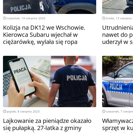
czwartek, 14 sierpnia 2025
środa, 13 sierpnia
Kolizja na DK12 we Wschowie.
Utrudnienia
Kierowca Subaru wjechał w
nawet do 
ciężarówkę, wylała się ropa
uderzył w 
piątek, 8 sierpnia 2025
czwartek, 7 sierpn
Lajkowanie za pieniądze okazało
Włamywacz 
się pułapką. 27-latka z gminy
sprzęt w k