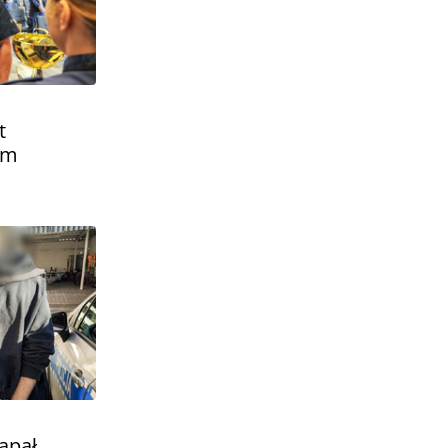
t
ym
m
apał