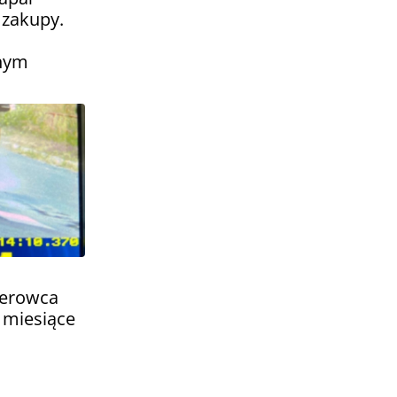
 zakupy.
lnym
ierowca
3 miesiące