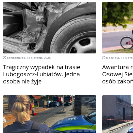
poniedziałek, 18 sierpnia 2025
niedziela, 17 sier
Tragiczny wypadek na trasie
Awantura 
Lubogoszcz-Lubiatów. Jedna
Osowej Sien
osoba nie żyje
osób zakoń