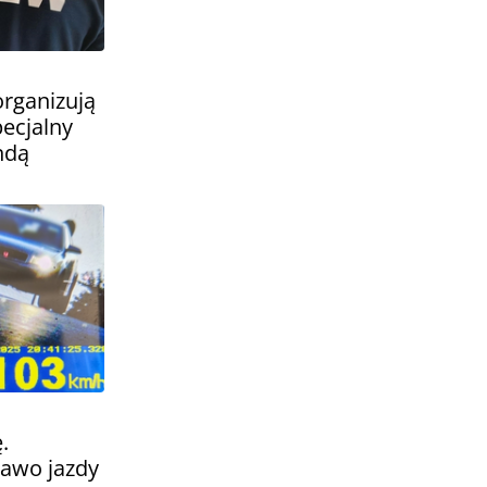
organizują
ecjalny
ndą
.
rawo jazdy