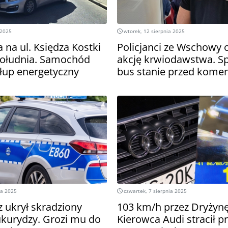
 2025
wtorek, 12 sierpnia 2025
 na ul. Księdza Kostki
Policjanci ze Wschowy 
południa. Samochód
akcję krwiodawstwa. Sp
słup energetyczny
bus stanie przed kome
ia 2025
czwartek, 7 sierpnia 2025
ukrył skradziony
103 km/h przez Dryżynę
ukurydzy. Grozi mu do
Kierowca Audi stracił p