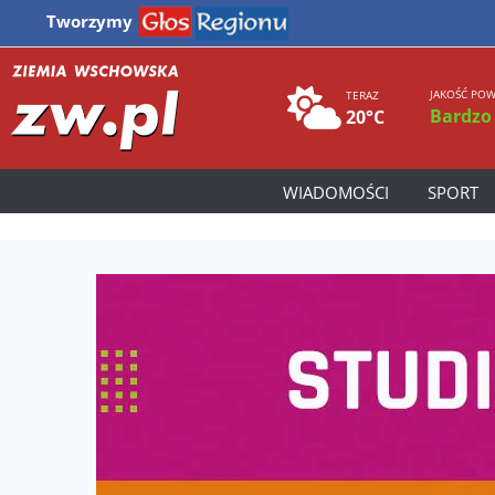
Tworzymy
JAKOŚĆ POW
TERAZ
Bardzo
20°C
WIADOMOŚCI
SPORT