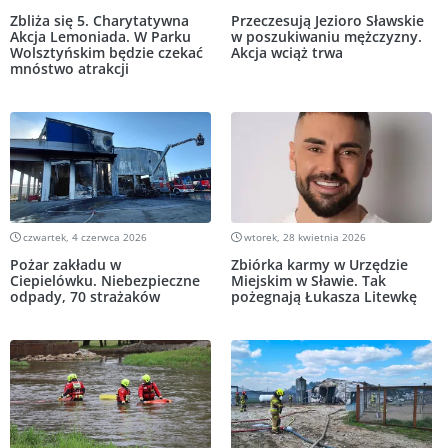
Zbliża się 5. Charytatywna
Przeczesują Jezioro Sławskie
Akcja Lemoniada. W Parku
w poszukiwaniu mężczyzny.
Wolsztyńskim będzie czekać
Akcja wciąż trwa
mnóstwo atrakcji
czwartek, 4 czerwca 2026
wtorek, 28 kwietnia 2026
Pożar zakładu w
Zbiórka karmy w Urzędzie
Ciepielówku. Niebezpieczne
Miejskim w Sławie. Tak
odpady, 70 strażaków
pożegnają Łukasza Litewkę