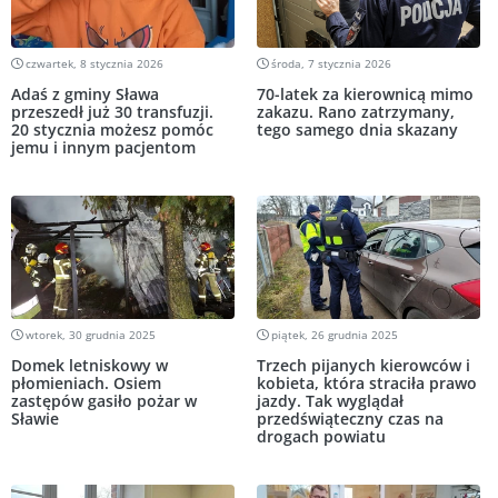
czwartek, 8 stycznia 2026
środa, 7 stycznia 2026
Adaś z gminy Sława
70-latek za kierownicą mimo
przeszedł już 30 transfuzji.
zakazu. Rano zatrzymany,
20 stycznia możesz pomóc
tego samego dnia skazany
jemu i innym pacjentom
wtorek, 30 grudnia 2025
piątek, 26 grudnia 2025
Domek letniskowy w
Trzech pijanych kierowców i
płomieniach. Osiem
kobieta, która straciła prawo
zastępów gasiło pożar w
jazdy. Tak wyglądał
Sławie
przedświąteczny czas na
drogach powiatu