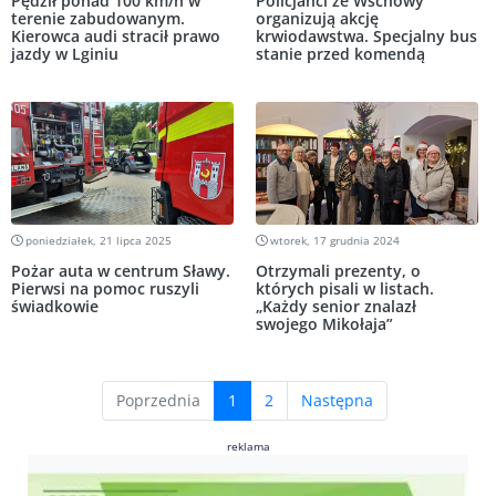
Pędził ponad 100 km/h w
Policjanci ze Wschowy
terenie zabudowanym.
organizują akcję
Kierowca audi stracił prawo
krwiodawstwa. Specjalny bus
jazdy w Lginiu
stanie przed komendą
poniedziałek, 21 lipca 2025
wtorek, 17 grudnia 2024
Pożar auta w centrum Sławy.
Otrzymali prezenty, o
Pierwsi na pomoc ruszyli
których pisali w listach.
świadkowie
„Każdy senior znalazł
swojego Mikołaja”
(current)
Poprzednia
1
2
Następna
reklama