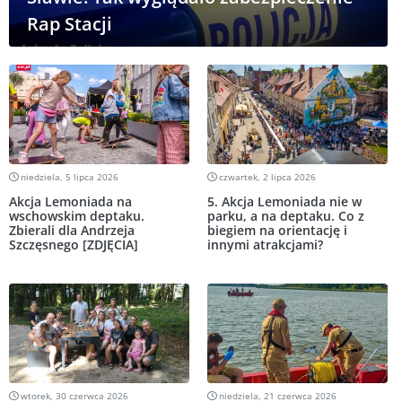
Rap Stacji
niedziela, 5 lipca 2026
czwartek, 2 lipca 2026
Akcja Lemoniada na
5. Akcja Lemoniada nie w
wschowskim deptaku.
parku, a na deptaku. Co z
Zbierali dla Andrzeja
biegiem na orientację i
Szczęsnego [ZDJĘCIA]
innymi atrakcjami?
wtorek, 30 czerwca 2026
niedziela, 21 czerwca 2026