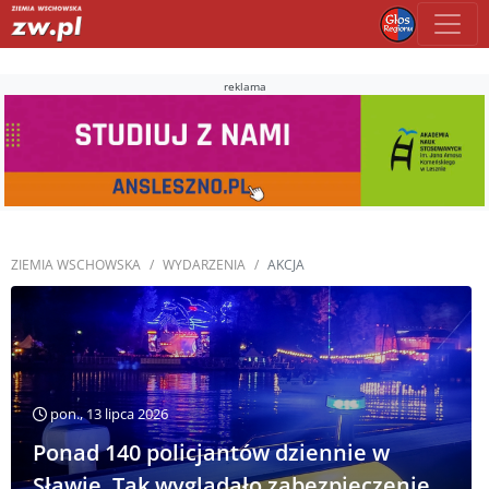
reklama
ZIEMIA WSCHOWSKA
WYDARZENIA
AKCJA
pon., 13 lipca 2026
Ponad 140 policjantów dziennie w
Sławie. Tak wyglądało zabezpieczenie