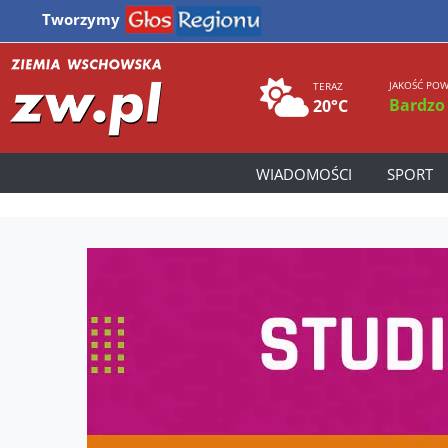
Tworzymy
JAKOŚĆ POW
TERAZ
Bardzo
20°C
WIADOMOŚCI
SPORT