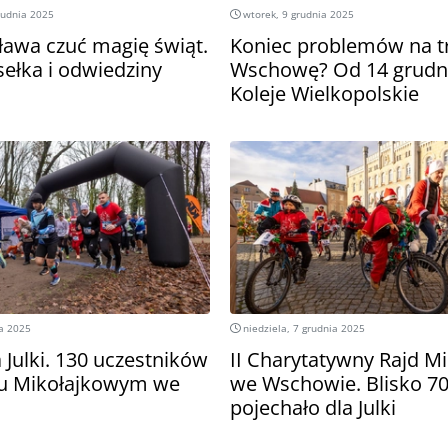
rudnia 2025
wtorek, 9 grudnia 2025
ława czuć magię świąt.
Koniec problemów na tr
sełka i odwiedziny
Wschowę? Od 14 grudni
Koleje Wielkopolskie
ia 2025
niedziela, 7 grudnia 2025
a Julki. 130 uczestników
II Charytatywny Rajd M
gu Mikołajkowym we
we Wschowie. Blisko 7
pojechało dla Julki