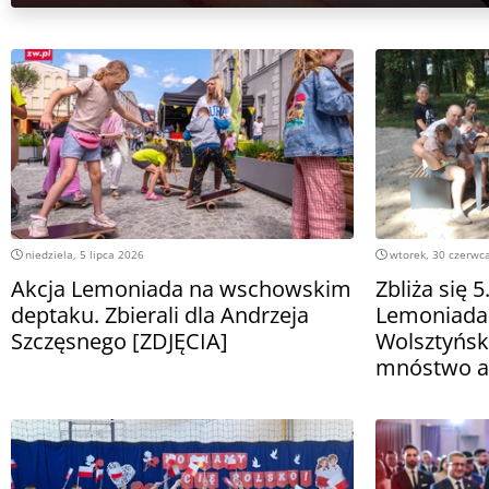
niedziela, 5 lipca 2026
wtorek, 30 czerwc
Akcja Lemoniada na wschowskim
Zbliża się 
deptaku. Zbierali dla Andrzeja
Lemoniada
Szczęsnego [ZDJĘCIA]
Wolsztyńsk
mnóstwo at