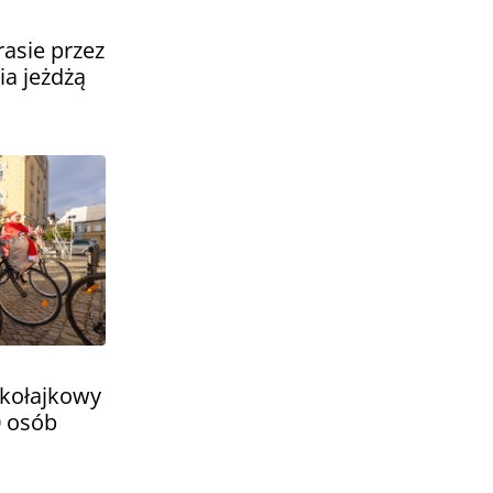
asie przez
a jeżdżą
ikołajkowy
0 osób