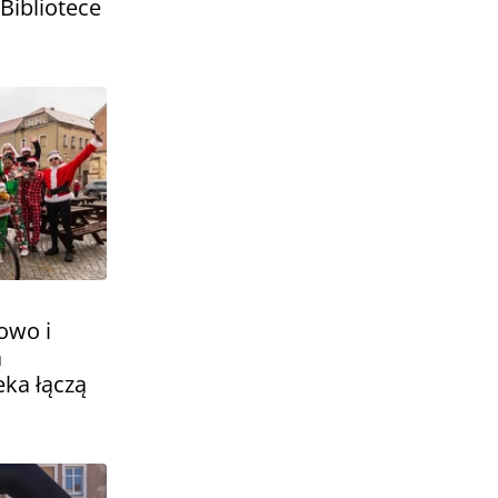
Bibliotece
owo i
a
eka łączą