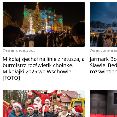
sobota, 6 grudnia 2025
piątek, 28 listopa
Mikołaj zjechał na linie z ratusza, a
Jarmark B
burmistrz rozświetlił choinkę.
Sławie. Będ
Mikołajki 2025 we Wschowie
rozświetlen
[FOTO]