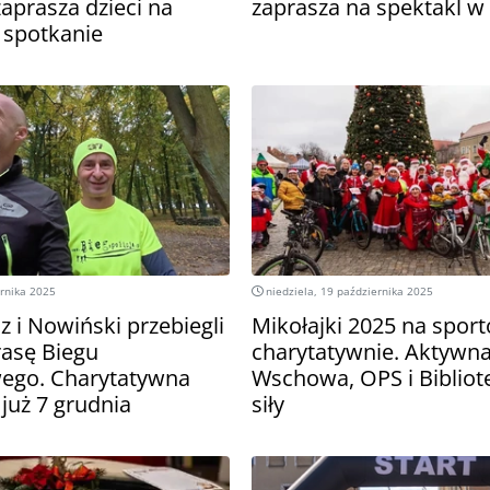
aprasza dzieci na
zaprasza na spektakl w 
 spotkanie
rnika 2025
niedziela, 19 października 2025
 i Nowiński przebiegli
Mikołajki 2025 na sport
rasę Biegu
charytatywnie. Aktywn
ego. Charytatywna
Wschowa, OPS i Bibliot
 już 7 grudnia
siły