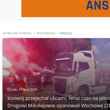
ZIEMIA WSCHOWSKA
WYDARZENIA
MIKOŁAJ
sob., 11 lipca 2026
Konwój przejechał ulicami, teraz czas na pikn
Drogowi Mikołajowie opanowali Wschowę [Z