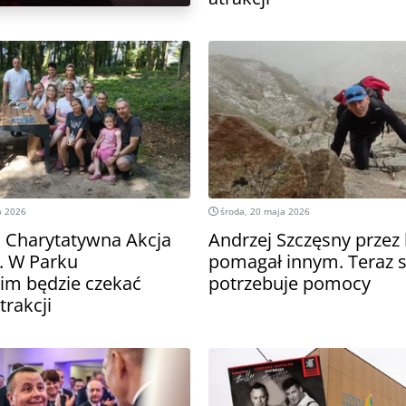
a 2026
środa, 20 maja 2026
5. Charytatywna Akcja
Andrzej Szczęsny przez 
. W Parku
pomagał innym. Teraz 
im będzie czekać
potrzebuje pomocy
rakcji