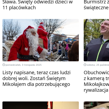
Sława. Święty odwiedzi dzieci w
Burmistrz z
11 placówkach
świąteczne
poniedziałek, 3 listopada 2025
sobota, 25 paździe
Listy napisane, teraz czas ludzi
Obuchowicz
dobrej woli. Zostań Świętym
z kamerą t
Mikołajem dla potrzebującego
Mikołajkow
rywalizacja