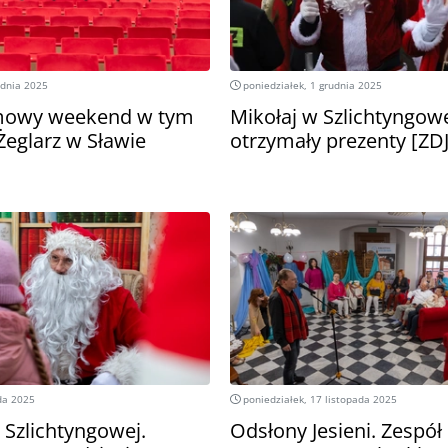
udnia 2025
poniedziałek, 1 grudnia 2025
lmowy weekend w tym
Mikołaj w Szlichtyngowe
Żeglarz w Sławie
otrzymały prezenty [ZD
da 2025
poniedziałek, 17 listopada 2025
 Szlichtyngowej.
Odsłony Jesieni. Zespó