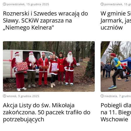
poniedziałek, 15 grudnia 2025
poniedziałek, 15 g
Roznerski i Szwedes wracają do
W gminie S
Sławy. SCKiW zaprasza na
Jarmark, ja
„Niemego Kelnera"
uczniów
wtorek, 9 grudnia 2025
niedziela, 7 grudn
Akcja Listy do św. Mikołaja
Pobiegli dl
zakończona. 50 paczek trafiło do
na 11. Bie
potrzebujących
Wschowie