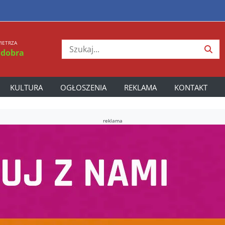
IETRZA
 dobra
KULTURA
OGŁOSZENIA
REKLAMA
KONTAKT
reklama