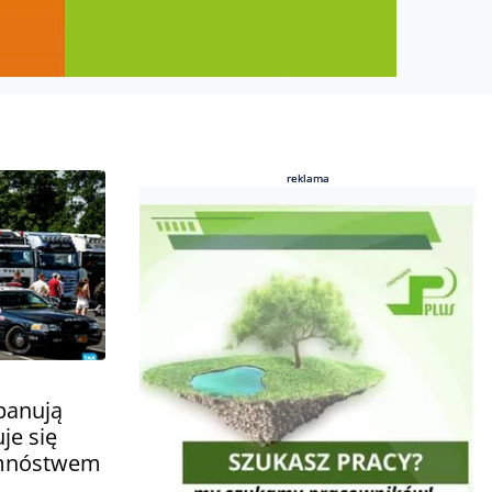
reklama
reklama
panują
je się
 mnóstwem