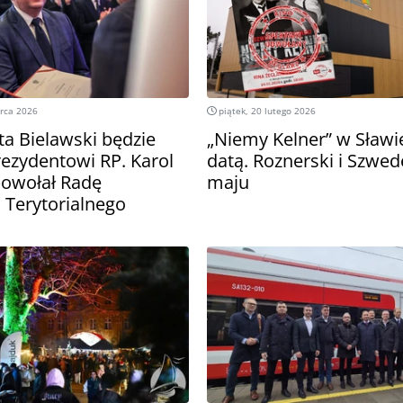
arca 2026
piątek, 20 lutego 2026
ta Bielawski będzie
„Niemy Kelner” w Sławi
rezydentowi RP. Karol
datą. Roznerski i Szwed
owołał Radę
maju
Terytorialnego