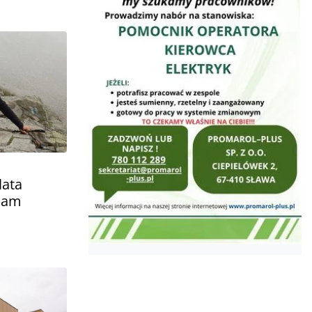
lata
sam