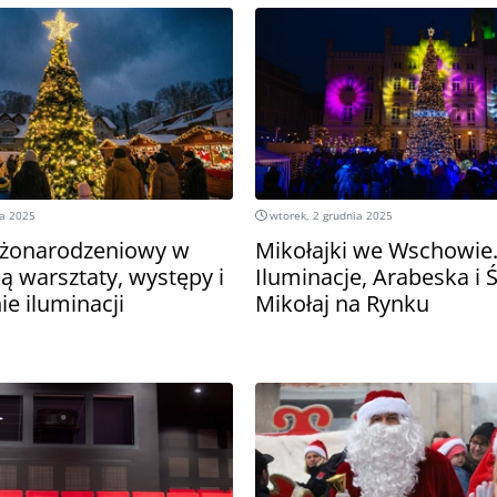
da 2025
wtorek, 2 grudnia 2025
ożonarodzeniowy w
Mikołajki we Wschowie
ą warsztaty, występy i
Iluminacje, Arabeska i 
ie iluminacji
Mikołaj na Rynku