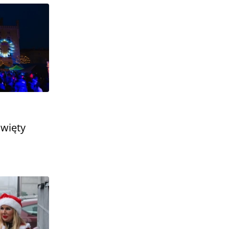
.
Święty