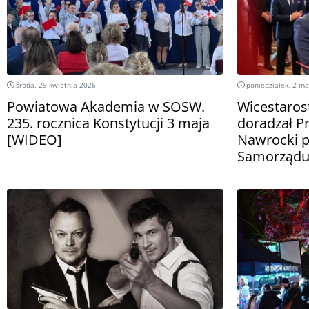
środa, 29 kwietnia 2026
poniedziałek, 2 m
Powiatowa Akademia w SOSW.
Wicestaros
235. rocznica Konstytucji 3 maja
doradzał P
[WIDEO]
Nawrocki p
Samorządu 