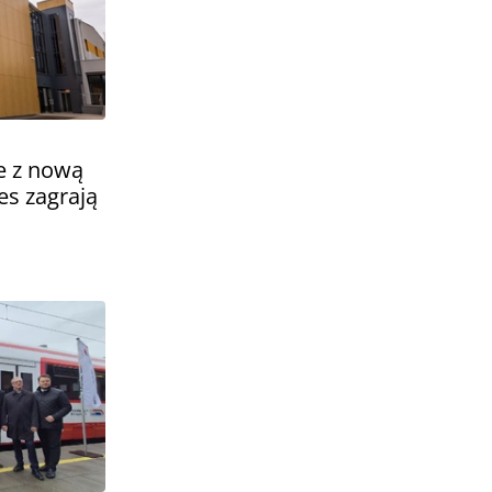
e z nową
es zagrają