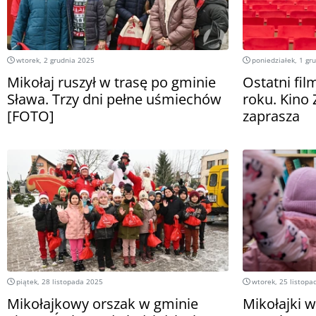
wtorek, 2 grudnia 2025
poniedziałek, 1 gr
Mikołaj ruszył w trasę po gminie
Ostatni fi
Sława. Trzy dni pełne uśmiechów
roku. Kino 
[FOTO]
zaprasza
piątek, 28 listopada 2025
wtorek, 25 listopa
Mikołajkowy orszak w gminie
Mikołajki w