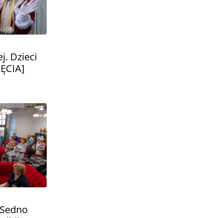
j. Dzieci
JĘCIA]
ł Sedno