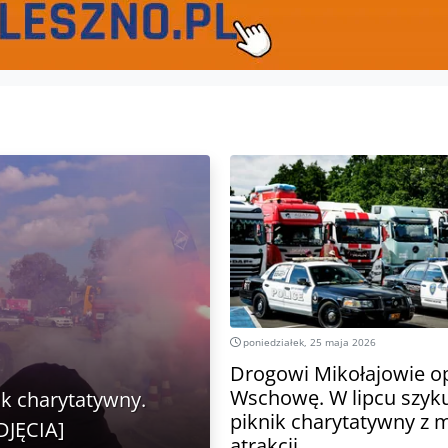
poniedziałek, 25 maja 2026
Drogowi Mikołajowie o
Wschowę. W lipcu szyku
ik charytatywny.
piknik charytatywny z
DJĘCIA]
atrakcji