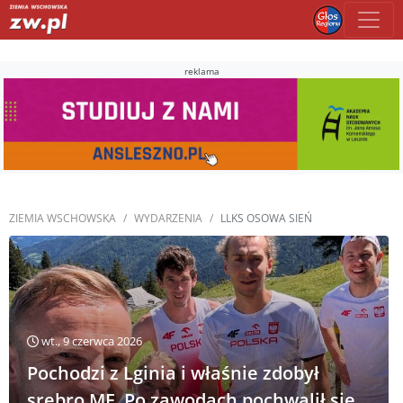
reklama
ZIEMIA WSCHOWSKA
WYDARZENIA
LLKS OSOWA SIEŃ
wt., 9 czerwca 2026
Pochodzi z Lginia i właśnie zdobył
srebro ME. Po zawodach pochwalił się