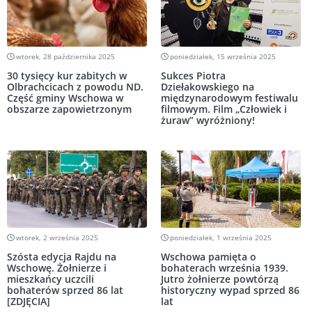
wtorek, 28 października 2025
poniedziałek, 15 września 2025
30 tysięcy kur zabitych w
Sukces Piotra
Olbrachcicach z powodu ND.
Dziełakowskiego na
Część gminy Wschowa w
międzynarodowym festiwalu
obszarze zapowietrzonym
filmowym. Film „Człowiek i
żuraw” wyróżniony!
wtorek, 2 września 2025
poniedziałek, 1 września 2025
Szósta edycja Rajdu na
Wschowa pamięta o
Wschowę. Żołnierze i
bohaterach września 1939.
mieszkańcy uczcili
Jutro żołnierze powtórzą
bohaterów sprzed 86 lat
historyczny wypad sprzed 86
[ZDJĘCIA]
lat