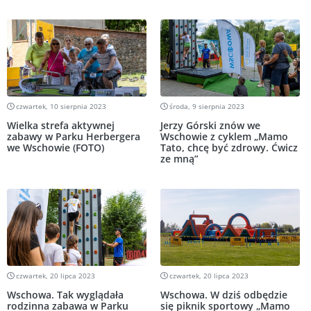
czwartek, 10 sierpnia 2023
środa, 9 sierpnia 2023
Wielka strefa aktywnej
Jerzy Górski znów we
zabawy w Parku Herbergera
Wschowie z cyklem „Mamo
we Wschowie (FOTO)
Tato, chcę być zdrowy. Ćwicz
ze mną”
czwartek, 20 lipca 2023
czwartek, 20 lipca 2023
Wschowa. Tak wyglądała
Wschowa. W dziś odbędzie
rodzinna zabawa w Parku
się piknik sportowy „Mamo