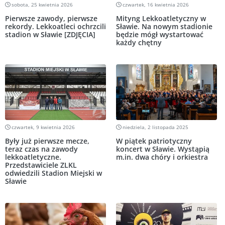
sobota, 25 kwietnia 2026
czwartek, 16 kwietnia 2026
Pierwsze zawody, pierwsze
Mityng Lekkoatletyczny w
rekordy. Lekkoatleci ochrzcili
Sławie. Na nowym stadionie
stadion w Sławie [ZDJĘCIA]
będzie mógł wystartować
każdy chętny
czwartek, 9 kwietnia 2026
niedziela, 2 listopada 2025
Były już pierwsze mecze,
W piątek patriotyczny
teraz czas na zawody
koncert w Sławie. Wystąpią
lekkoatletyczne.
m.in. dwa chóry i orkiestra
Przedstawiciele ZLKL
odwiedzili Stadion Miejski w
Sławie