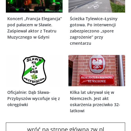
Koncert „Francja Elegancja”
Ścieżka Tylewice–Łysiny
pod pałacem w Sławie.
gotowa. Po interwencji
Zaśpiewał aktor z Teatru
zabezpieczono „spore
Muzycznego w Gdyni
zagrożenie” przy
cmentarzu
Oficjalnie: Dąb Sława-
Kilka lat ukrywał się w
Przybyszów wycofuje się z
Niemczech. Jest akt
okręgówki
oskarżenia przeciwko 32-
latkowi
wróć na stronę główną zw.pl