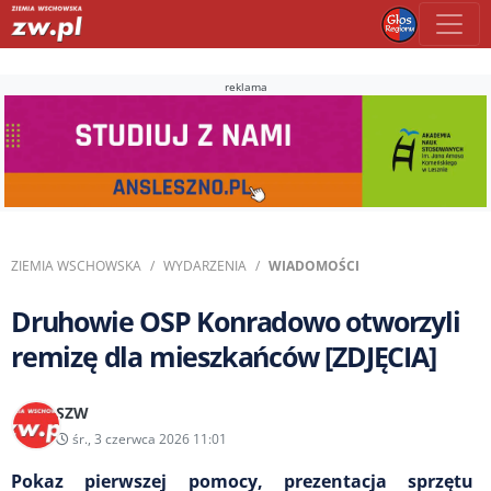
reklama
ZIEMIA WSCHOWSKA
WYDARZENIA
WIADOMOŚCI
Druhowie OSP Konradowo otworzyli
remizę dla mieszkańców [ZDJĘCIA]
SZW
śr., 3 czerwca 2026 11:01
Pokaz pierwszej pomocy, prezentacja sprzętu