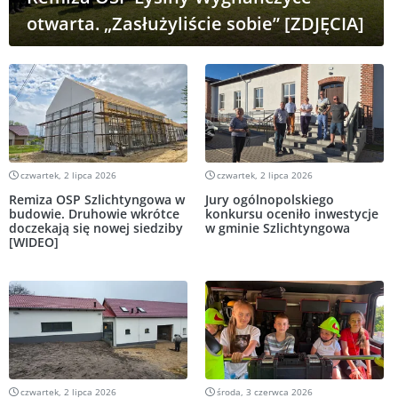
otwarta. „Zasłużyliście sobie” [ZDJĘCIA]
czwartek, 2 lipca 2026
czwartek, 2 lipca 2026
Remiza OSP Szlichtyngowa w
Jury ogólnopolskiego
budowie. Druhowie wkrótce
konkursu oceniło inwestycje
doczekają się nowej siedziby
w gminie Szlichtyngowa
[WIDEO]
czwartek, 2 lipca 2026
środa, 3 czerwca 2026