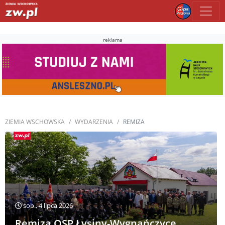
reklama
ZIEMIA WSCHOWSKA
WYDARZENIA
REMIZA
sob., 4 lipca 2026
Remiza OSP Łysiny-Wygnańczyce