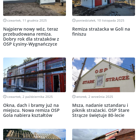
czwartek, 11 grudnia 2025
poniedziałek, 10 listopada 2025
Najpierw nowy wóz, teraz
Remiza strażacka w Goli na
przebudowana remiza.
finiszu
Dobry rok dla strażaków z
OSP Łysiny-Wygnańczyce
czwartek, 2 października 2025
wtorek, 2 września 2025
Okna, dach i bramy już na
Msza, nadanie sztandaru i
miejscu. Nowa remiza OSP
piknik strażacki. OSP Stare
Gola nabiera kształtów
Strącze świętuje 80-lecie