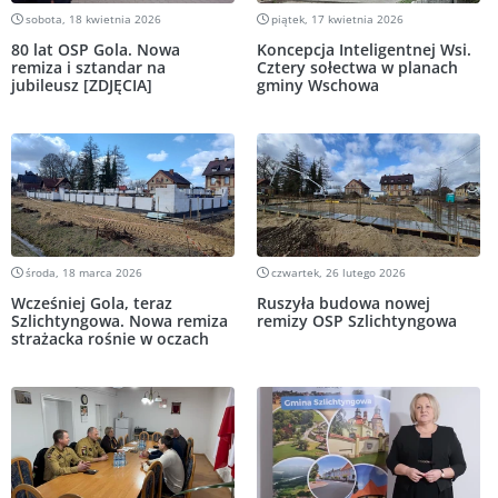
sobota, 18 kwietnia 2026
piątek, 17 kwietnia 2026
80 lat OSP Gola. Nowa
Koncepcja Inteligentnej Wsi.
remiza i sztandar na
Cztery sołectwa w planach
jubileusz [ZDJĘCIA]
gminy Wschowa
środa, 18 marca 2026
czwartek, 26 lutego 2026
Wcześniej Gola, teraz
Ruszyła budowa nowej
Szlichtyngowa. Nowa remiza
remizy OSP Szlichtyngowa
strażacka rośnie w oczach