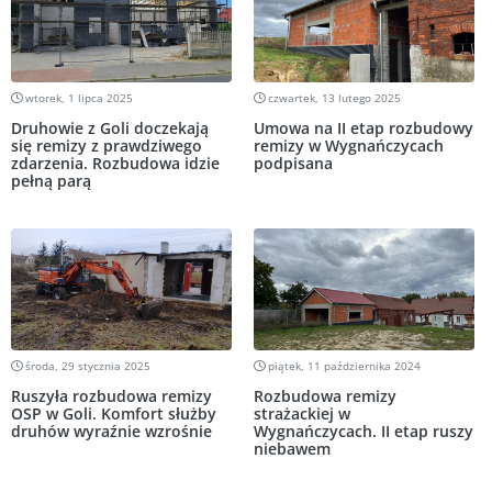
wtorek, 1 lipca 2025
czwartek, 13 lutego 2025
Druhowie z Goli doczekają
Umowa na II etap rozbudowy
się remizy z prawdziwego
remizy w Wygnańczycach
zdarzenia. Rozbudowa idzie
podpisana
pełną parą
środa, 29 stycznia 2025
piątek, 11 października 2024
Ruszyła rozbudowa remizy
Rozbudowa remizy
OSP w Goli. Komfort służby
strażackiej w
druhów wyraźnie wzrośnie
Wygnańczycach. II etap ruszy
niebawem