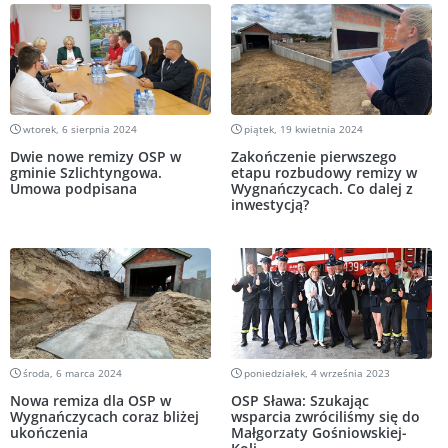
wtorek, 6 sierpnia 2024
piątek, 19 kwietnia 2024
Dwie nowe remizy OSP w
Zakończenie pierwszego
gminie Szlichtyngowa.
etapu rozbudowy remizy w
Umowa podpisana
Wygnańczycach. Co dalej z
inwestycją?
środa, 6 marca 2024
poniedziałek, 4 września 2023
Nowa remiza dla OSP w
OSP Sława: Szukając
Wygnańczycach coraz bliżej
wsparcia zwróciliśmy się do
ukończenia
Małgorzaty Gośniowskiej-