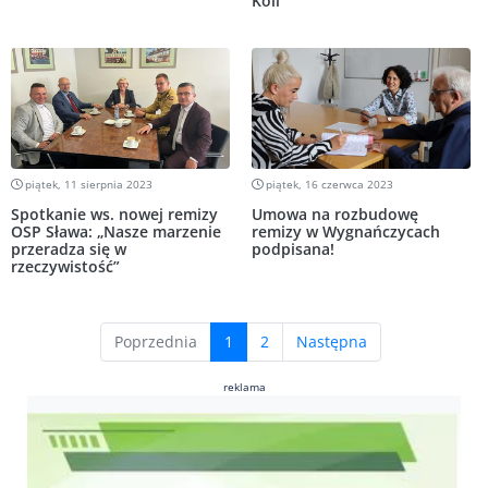
Koli
piątek, 11 sierpnia 2023
piątek, 16 czerwca 2023
Spotkanie ws. nowej remizy
Umowa na rozbudowę
OSP Sława: „Nasze marzenie
remizy w Wygnańczycach
przeradza się w
podpisana!
rzeczywistość”
(current)
Poprzednia
1
2
Następna
reklama