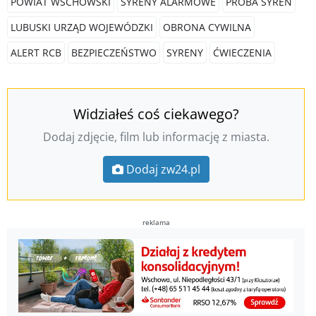
POWIAT WSCHOWSKI
SYRENY ALARMOWE
PRÓBA SYREN
LUBUSKI URZĄD WOJEWÓDZKI
OBRONA CYWILNA
ALERT RCB
BEZPIECZEŃSTWO
SYRENY
ĆWIECZENIA
Widziałeś coś ciekawego?
Dodaj zdjęcie, film lub informację z miasta.
Dodaj zw24.pl
reklama