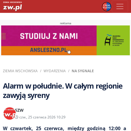
reklama
ZIEMIA WSCHOWSKA
WYDARZENIA
NA SYGNALE
Alarm w południe. W całym regionie
zawyją syreny
SZW
czw., 25 czerwca 2026 10:29
W czwartek, 25 czerwca, między godziną 12:00 a