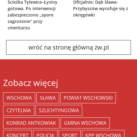
Ścieżka Tylewice–Łysiny
Oficjalnie: Dąb Sława-
gotowa. Po interwencji
Przybyszów wycofuje się z
zabezpieczono „spore
okręgówki
zagrożenie” przy
cmentarzu
wróć na stronę główną zw.pl
Zobacz więcej
WSCHOWA
SŁAWA
POWIAT WSCHOWSKI
CZYTELNIA
SZLICHTYNGOWA
KONRAD ANTKOWIAK
GMINA WSCHOWA
KONCERT
POLICJA
SPORT
KPP WSCHOWA