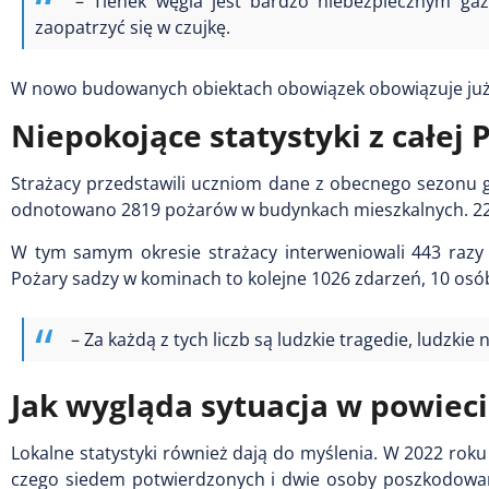
– Tlenek węgla jest bardzo niebezpiecznym gaz
zaopatrzyć się w czujkę.
W nowo budowanych obiektach obowiązek obowiązuje już o
Niepokojące statystyki z całej P
Strażacy przedstawili uczniom dane z obecnego sezonu g
odnotowano 2819 pożarów w budynkach mieszkalnych. 224 o
W tym samym okresie strażacy interweniowali 443 razy 
Pożary sadzy w kominach to kolejne 1026 zdarzeń, 10 osób
– Za każdą z tych liczb są ludzkie tragedie, ludzki
Jak wygląda sytuacja w powie
Lokalne statystyki również dają do myślenia. W 2022 roku
czego siedem potwierdzonych i dwie osoby poszkodowane