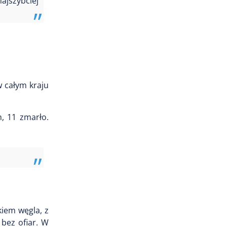
ajszybciej
 całym kraju
, 11 zmarło.
kiem węgla, z
bez ofiar. W