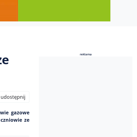
ze
reklama
reklama
udostępnij
owie gazowe
uczniowie ze