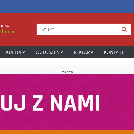
IETRZA
 dobra
KULTURA
OGŁOSZENIA
REKLAMA
KONTAKT
reklama