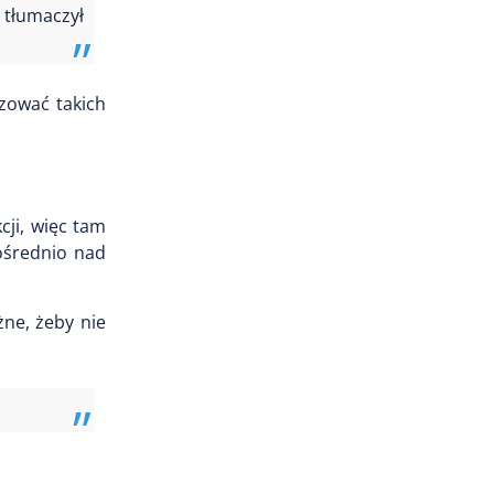
 tłumaczył
izować takich
cji, więc tam
pośrednio nad
żne, żeby nie