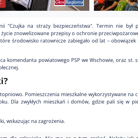
ć
ii "Czujka na straży bezpieczeństwa". Termin nie był 
 w życie znowelizowane przepisy o ochronie przeciwpożaro
 które środowisko ratownicze zabiegało od lat – obowiąze
tępca komendanta powiatowego PSP we Wschowie, oraz st. s
łecznej.
i?
 stopniowo. Pomieszczenia mieszkalne wykorzystywane na c
u. Dla zwykłych mieszkań i domów, gdzie pali się w pie
ki, wskazując na zagrożenia.