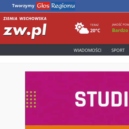
Tworzymy
JAKOŚĆ POW
TERAZ
Bardzo
20°C
WIADOMOŚCI
SPORT