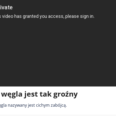
 węgla jest tak groźny
gla nazywany jest cichym zabójcą.