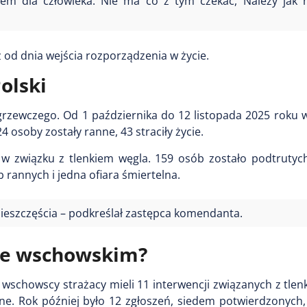
em dla człowieka. Nie ma co z tym czekać, Należy jak n
d dnia wejścia rozporządzenia w życie.
olski
rzewczego. Od 1 października do 12 listopada 2025 roku w
soby zostały ranne, 43 straciły życie.
w związku z tlenkiem węgla. 159 osób zostało podtrutych
 rannych i jedna ofiara śmiertelna.
e nieszczęścia – podkreślał zastępca komendanta.
cie wschowskim?
 wschowscy strażacy mieli 11 interwencji związanych z tlen
. Rok później było 12 zgłoszeń, siedem potwierdzonych, 