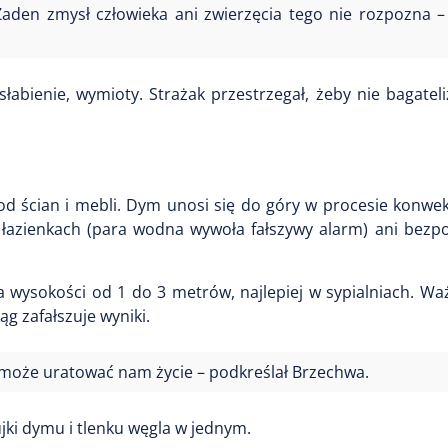
aden zmysł człowieka ani zwierzęcia tego nie rozpozna –
łabienie, wymioty. Strażak przestrzegał, żeby nie bagatel
od ścian i mebli. Dym unosi się do góry w procesie konwek
 w łazienkach (para wodna wywoła fałszywy alarm) ani bez
na wysokości od 1 do 3 metrów, najlepiej w sypialniach. Wa
ąg zafałszuje wyniki.
le może uratować nam życie – podkreślał Brzechwa.
jki dymu i tlenku węgla w jednym.