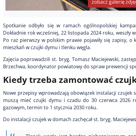
zobacz galerię zdję
Spotkanie odbyło się w ramach ogólnopolskiej kampan
Dokładnie rok wcześniej, 22 listopada 2024 roku, weszły
Po raz pierwszy w polskim prawie pojawiły się zapisy, o
mieszkań w czujki dymu i tlenku węgla.
Zajęcia poprowadzili st. bryg. Tomasz Maciejewski, zas
Brzechwa, koordynator powiatowy do spraw prewencji spo
Kiedy trzeba zamontować czujk
Nowe przepisy wprowadzają obowiązek instalacji czujek
muszą mieć czujki dymu i czadu do 30 czerwca 2026 rok
gazowym, termin to 1 stycznia 2030 roku.
Do instalacji czujek w domach zachęcał st. bryg. Maciejews