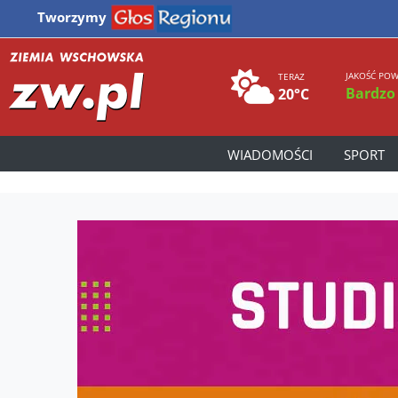
Tworzymy
JAKOŚĆ POW
TERAZ
Bardzo
20°C
WIADOMOŚCI
SPORT