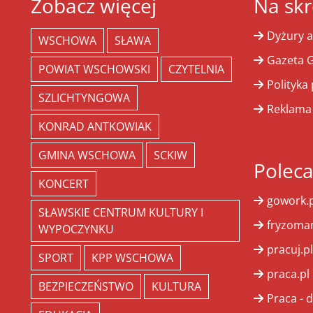
Zobacz więcej
Na skr
Dyżury a
WSCHOWA
SŁAWA
Gazeta G
POWIAT WSCHOWSKI
CZYTELNIA
Polityka
SZLICHTYNGOWA
Reklama
KONRAD ANTKOWIAK
GMINA WSCHOWA
SCKIW
Polec
KONCERT
gowork.p
SŁAWSKIE CENTRUM KULTURY I
fryzoman
WYPOCZYNKU
pracuj.pl
SPORT
KPP WSCHOWA
praca.pl
BEZPIECZEŃSTWO
KULTURA
Praca - d