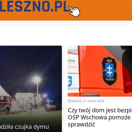
sobota, 21 marca 2026
Czy twój dom jest bezp
OSP Wschowa pomoże 
sprawdzić
dziła czujka dymu