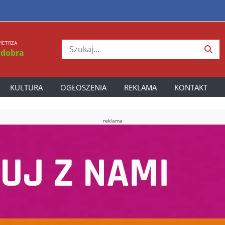
IETRZA
 dobra
KULTURA
OGŁOSZENIA
REKLAMA
KONTAKT
reklama