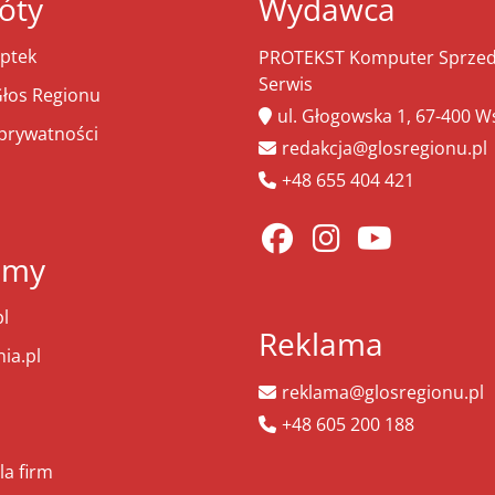
óty
Wydawca
ptek
PROTEKST Komputer Sprzeda
Serwis
łos Regionu
ul. Głogowska 1, 67-400 
 prywatności
redakcja@glosregionu.pl
+48 655 404 421
amy
l
Reklama
ia.pl
reklama@glosregionu.pl
+48 605 200 188
la firm