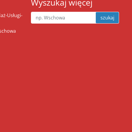
Wyszukaj więcej
ż-Usługi-
szukaj
Wschowa