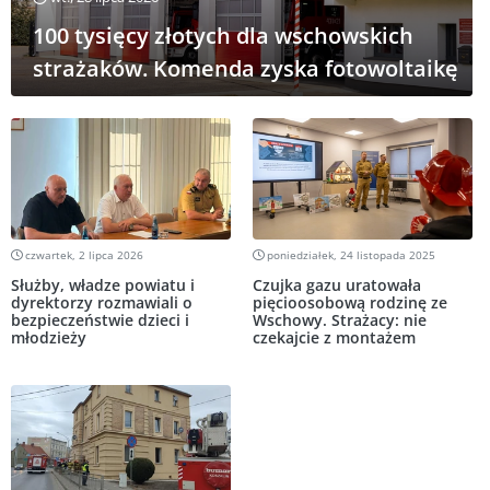
100 tysięcy złotych dla wschowskich
strażaków. Komenda zyska fotowoltaikę
czwartek, 2 lipca 2026
poniedziałek, 24 listopada 2025
Służby, władze powiatu i
Czujka gazu uratowała
dyrektorzy rozmawiali o
pięcioosobową rodzinę ze
bezpieczeństwie dzieci i
Wschowy. Strażacy: nie
młodzieży
czekajcie z montażem