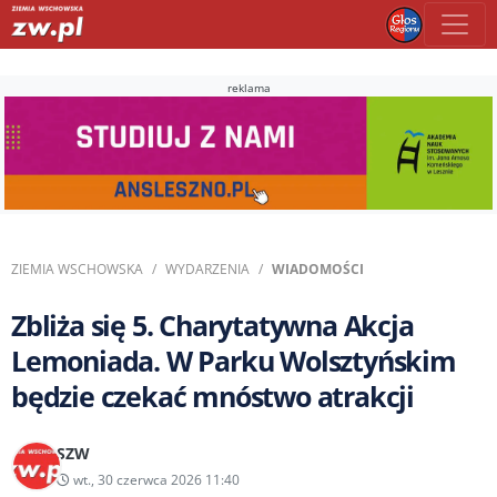
reklama
ZIEMIA WSCHOWSKA
WYDARZENIA
WIADOMOŚCI
Zbliża się 5. Charytatywna Akcja
Lemoniada. W Parku Wolsztyńskim
będzie czekać mnóstwo atrakcji
SZW
wt., 30 czerwca 2026 11:40