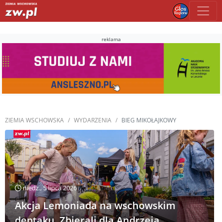
reklama
ZIEMIA WSCHOWSKA
WYDARZENIA
BIEG MIKOŁAJKOWY
niedz., 5 lipca 2026
Akcja Lemoniada na wschowskim
deptaku. Zbierali dla Andrzeja