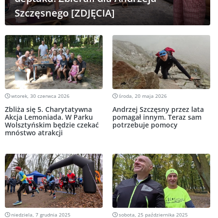
Szczęsnego [ZDJĘCIA]
wtorek, 30 czerwca 2026
środa, 20 maja 2026
Zbliża się 5. Charytatywna
Andrzej Szczęsny przez lata
Akcja Lemoniada. W Parku
pomagał innym. Teraz sam
Wolsztyńskim będzie czekać
potrzebuje pomocy
mnóstwo atrakcji
niedziela, 7 grudnia 2025
sobota, 25 października 2025