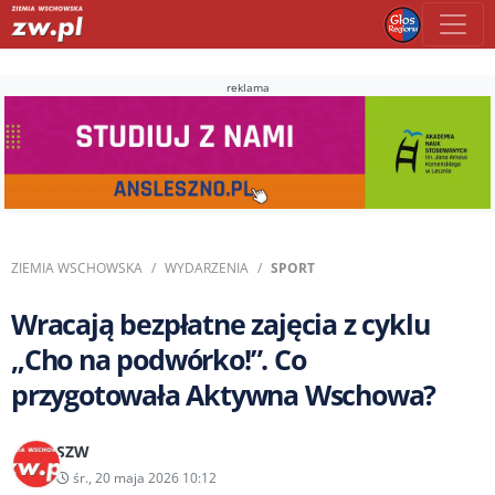
reklama
ZIEMIA WSCHOWSKA
WYDARZENIA
SPORT
Wracają bezpłatne zajęcia z cyklu
„Cho na podwórko!”. Co
przygotowała Aktywna Wschowa?
SZW
śr., 20 maja 2026 10:12