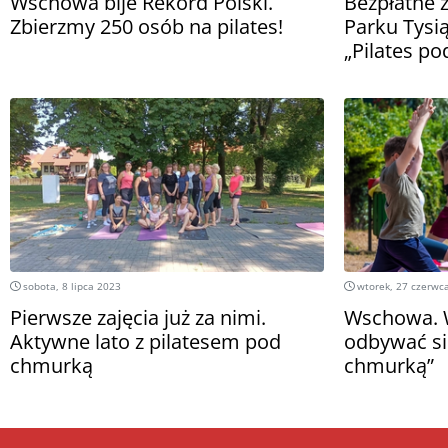
Wschowa bije Rekord Polski.
Bezpłatne z
Zbierzmy 250 osób na pilates!
Parku Tysią
„Pilates p
sobota, 8 lipca 2023
wtorek, 27 czerwc
Pierwsze zajęcia już za nimi.
Wschowa. 
Aktywne lato z pilatesem pod
odbywać się
chmurką
chmurką”