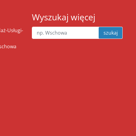
Wyszukaj więcej
ż-Usługi-
szukaj
Wschowa