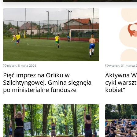
piątek, 8 maja 2026
wtorek, 31 marca 
Pięć imprez na Orliku w
Aktywna W
Szlichtyngowej. Gmina sięgnęła
cykl warszt
po ministerialne fundusze
kobiet”