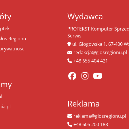
óty
Wydawca
ptek
PROTEKST Komputer Sprzeda
Serwis
łos Regionu
ul. Głogowska 1, 67-400 
 prywatności
redakcja@glosregionu.pl
+48 655 404 421
amy
l
Reklama
ia.pl
reklama@glosregionu.pl
+48 605 200 188