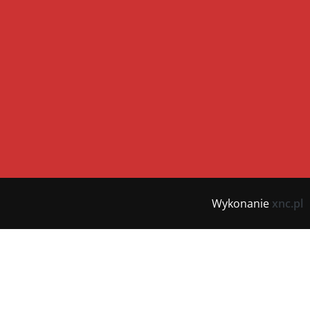
Wykonanie
xnc.pl