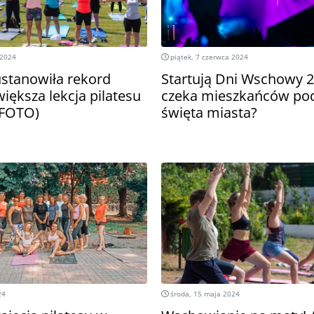
 2024
piątek, 7 czerwca 2024
stanowiła rekord
Startują Dni Wschowy 2
większa lekcja pilatesu
czeka mieszkańców po
 (FOTO)
święta miasta?
24
środa, 15 maja 2024