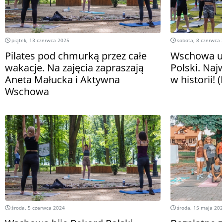
piątek, 13 czerwca 2025
sobota, 8 czerwca
Pilates pod chmurką przez całe
Wschowa u
wakacje. Na zajęcia zapraszają
Polski. Naj
Aneta Małucka i Aktywna
w historii!
Wschowa
środa, 5 czerwca 2024
środa, 15 maja 20