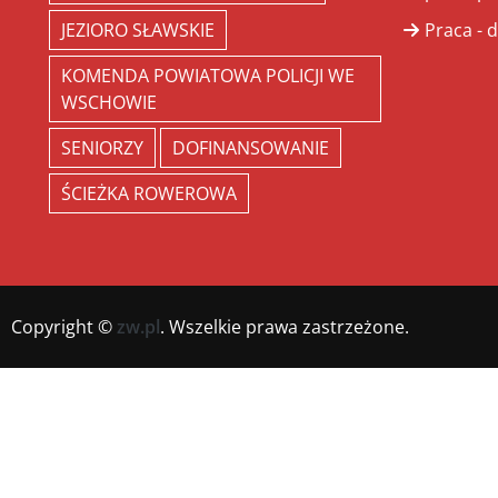
JEZIORO SŁAWSKIE
Praca - d
KOMENDA POWIATOWA POLICJI WE
WSCHOWIE
SENIORZY
DOFINANSOWANIE
ŚCIEŻKA ROWEROWA
Copyright ©
zw.pl
. Wszelkie prawa zastrzeżone.