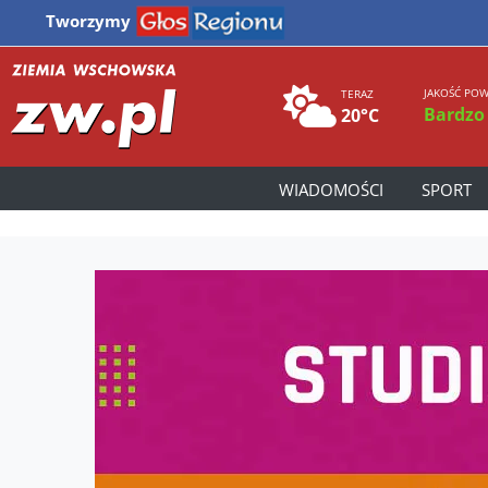
Tworzymy
JAKOŚĆ POW
TERAZ
Bardzo
20°C
WIADOMOŚCI
SPORT