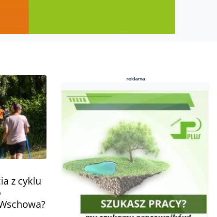
reklama
reklama
ia z cyklu
o
 Wschowa?