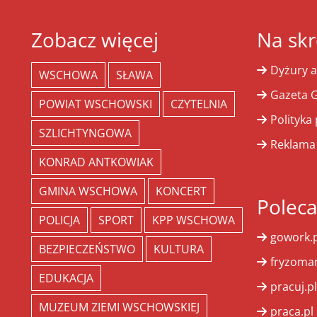
Zobacz więcej
Na skr
Dyżury a
WSCHOWA
SŁAWA
Gazeta G
POWIAT WSCHOWSKI
CZYTELNIA
Polityka
SZLICHTYNGOWA
Reklama
KONRAD ANTKOWIAK
GMINA WSCHOWA
KONCERT
Polec
POLICJA
SPORT
KPP WSCHOWA
gowork.p
BEZPIECZEŃSTWO
KULTURA
fryzoman
EDUKACJA
pracuj.pl
MUZEUM ZIEMI WSCHOWSKIEJ
praca.pl