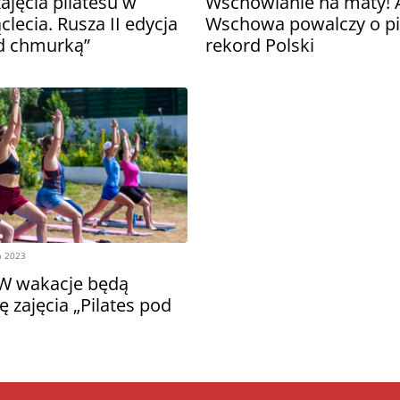
ajęcia pilatesu w
Wschowianie na maty!
clecia. Rusza II edycja
Wschowa powalczy o pi
od chmurką”
rekord Polski
a 2023
W wakacje będą
 zajęcia „Pilates pod