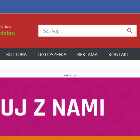
IETRZA
 dobra
KULTURA
OGŁOSZENIA
REKLAMA
KONTAKT
reklama