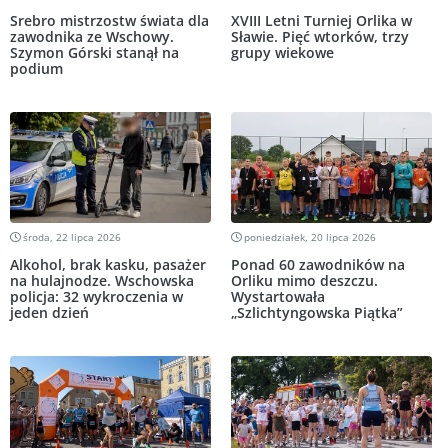
Srebro mistrzostw świata dla
XVIII Letni Turniej Orlika w
zawodnika ze Wschowy.
Sławie. Pięć wtorków, trzy
Szymon Górski stanął na
grupy wiekowe
podium
środa, 22 lipca 2026
poniedziałek, 20 lipca 2026
Alkohol, brak kasku, pasażer
Ponad 60 zawodników na
na hulajnodze. Wschowska
Orliku mimo deszczu.
policja: 32 wykroczenia w
Wystartowała
jeden dzień
„Szlichtyngowska Piątka”