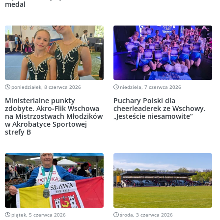
medal
poniedziałek, 8 czerwca 2026
niedziela, 7 czerwca 2026
Ministerialne punkty
Puchary Polski dla
zdobyte. Akro-Flik Wschowa
cheerleaderek ze Wschowy.
na Mistrzostwach Młodzików
„Jesteście niesamowite”
w Akrobatyce Sportowej
strefy B
piątek, 5 czerwca 2026
środa, 3 czerwca 2026