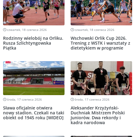
czwartek, 18 czerwca 2026
czwartek, 18 czerwca 2026
Rodzinny wielobój na Orliku.
Wschowski Orlik Cup 2026.
Rusza Szlichtyngowska
Trening z WSTK i warsztaty z
Piątka
dietetykiem w programie
środa, 17 czerwca 2026
środa, 17 czerwca 2026
Sława oficjalnie otwiera
Aleksander Krzyżyński-
nowy stadion. Czekali na taki
Duchniak Mistrzem Polski
obiekt od 1945 roku [WIDEO]
Juniorów. Dwa rekordy i
kadra narodowa