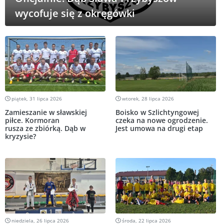
wycofuje się z okręgówki
piątek, 31 lipca 2026
wtorek, 28 lipca 2026
Zamieszanie w sławskiej
Boisko w Szlichtyngowej
piłce. Kormoran
czeka na nowe ogrodzenie.
rusza ze zbiórką. Dąb w
Jest umowa na drugi etap
kryzysie?
niedziela, 26 lipca 2026
środa, 22 lipca 2026