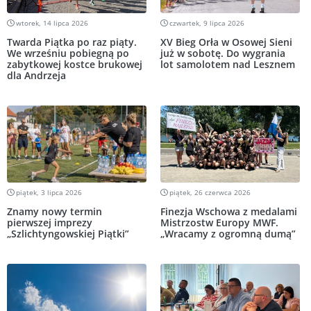
wtorek, 14 lipca 2026
czwartek, 9 lipca 2026
Twarda Piątka po raz piąty.
XV Bieg Orła w Osowej Sieni
We wrześniu pobiegną po
już w sobotę. Do wygrania
zabytkowej kostce brukowej
lot samolotem nad Lesznem
dla Andrzeja
piątek, 3 lipca 2026
piątek, 26 czerwca 2026
Znamy nowy termin
Finezja Wschowa z medalami
pierwszej imprezy
Mistrzostw Europy MWF.
„Szlichtyngowskiej Piątki”
„Wracamy z ogromną dumą”