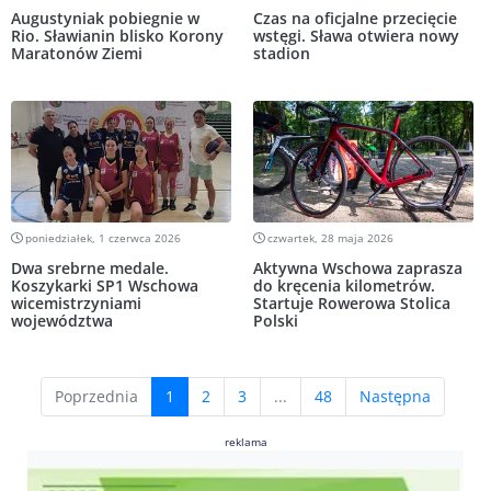
Augustyniak pobiegnie w
Czas na oficjalne przecięcie
Rio. Sławianin blisko Korony
wstęgi. Sława otwiera nowy
Maratonów Ziemi
stadion
poniedziałek, 1 czerwca 2026
czwartek, 28 maja 2026
Dwa srebrne medale.
Aktywna Wschowa zaprasza
Koszykarki SP1 Wschowa
do kręcenia kilometrów.
wicemistrzyniami
Startuje Rowerowa Stolica
województwa
Polski
(current)
Poprzednia
1
2
3
...
48
Następna
reklama