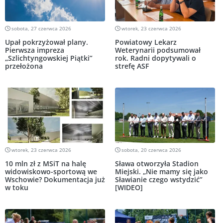
sobota, 27 czerwca 2026
wtorek, 23 czerwca 2026
Upał pokrzyżował plany.
Powiatowy Lekarz
Pierwsza impreza
Weterynarii podsumował
„Szlichtyngowskiej Piątki”
rok. Radni dopytywali o
przełożona
strefę ASF
wtorek, 23 czerwca 2026
sobota, 20 czerwca 2026
10 mln zł z MSiT na halę
Sława otworzyła Stadion
widowiskowo-sportową we
Miejski. „Nie mamy się jako
Wschowie? Dokumentacja już
Sławianie czego wstydzić”
w toku
[WIDEO]