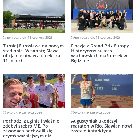
poniedziałek, 15 czerwca 2026
poniedziałek, 15 czerwca 2026
Turniej Eurosława na nowym
Finezja z Grand Prix Europy.
stadionie. W sobotę Sława
Historyczny sukces
oficjalnie otwiera obiekt za
wschowskich mażoretek w
11 mln zł
Będzinie
wtorek, 9 czerwca 2026
wtorek, 9 czerwca 2026
Pochodzi z Lginia i właśnie
Augustyniak ukończył
zdobył srebro ME. Po
maraton w Rio. Sławianinowi
zawodach pochwalił się
zostaje Antarktyda
czymś ważniejszym niż