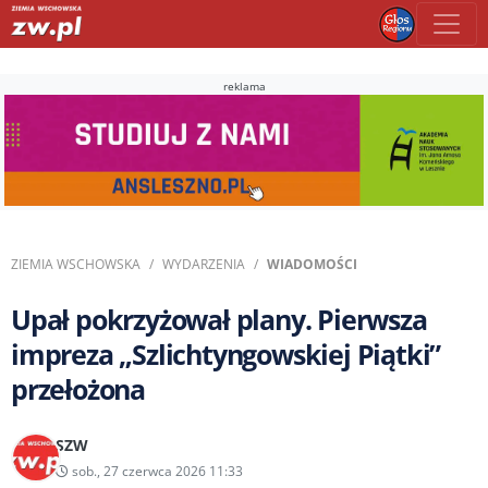
reklama
ZIEMIA WSCHOWSKA
WYDARZENIA
WIADOMOŚCI
Upał pokrzyżował plany. Pierwsza
impreza „Szlichtyngowskiej Piątki”
przełożona
SZW
sob., 27 czerwca 2026 11:33