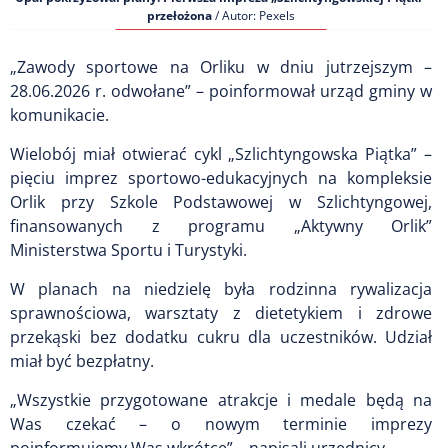
przełożona
/ Autor: Pexels
„Zawody sportowe na Orliku w dniu jutrzejszym –
28.06.2026 r. odwołane” – poinformował urząd gminy w
komunikacie.
Wielobój miał otwierać cykl „Szlichtyngowska Piątka” –
pięciu imprez sportowo-edukacyjnych na kompleksie
Orlik przy Szkole Podstawowej w Szlichtyngowej,
finansowanych z programu „Aktywny Orlik”
Ministerstwa Sportu i Turystyki.
W planach na niedzielę była rodzinna rywalizacja
sprawnościowa, warsztaty z dietetykiem i zdrowe
przekąski bez dodatku cukru dla uczestników. Udział
miał być bezpłatny.
„Wszystkie przygotowane atrakcje i medale będą na
Was czekać – o nowym terminie imprezy
poinformujemy Was wkrótce” – napisali urzędnicy.