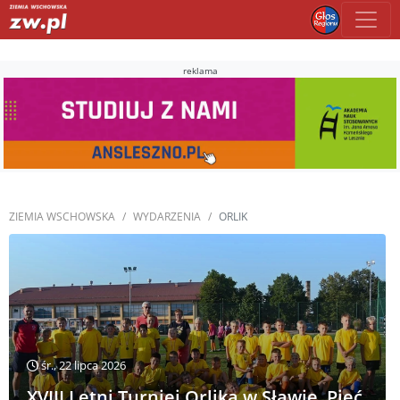
reklama
ZIEMIA WSCHOWSKA
WYDARZENIA
ORLIK
śr., 22 lipca 2026
XVIII Letni Turniej Orlika w Sławie. Pięć