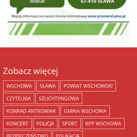
Zobacz więcej
WSCHOWA
SŁAWA
POWIAT WSCHOWSKI
CZYTELNIA
SZLICHTYNGOWA
KONRAD ANTKOWIAK
GMINA WSCHOWA
KONCERT
POLICJA
SPORT
KPP WSCHOWA
BEZPIECZEŃSTWO
EDUKACJA