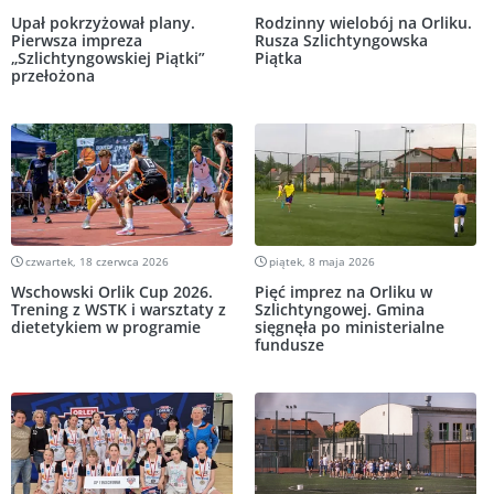
Upał pokrzyżował plany.
Rodzinny wielobój na Orliku.
Pierwsza impreza
Rusza Szlichtyngowska
„Szlichtyngowskiej Piątki”
Piątka
przełożona
czwartek, 18 czerwca 2026
piątek, 8 maja 2026
Wschowski Orlik Cup 2026.
Pięć imprez na Orliku w
Trening z WSTK i warsztaty z
Szlichtyngowej. Gmina
dietetykiem w programie
sięgnęła po ministerialne
fundusze