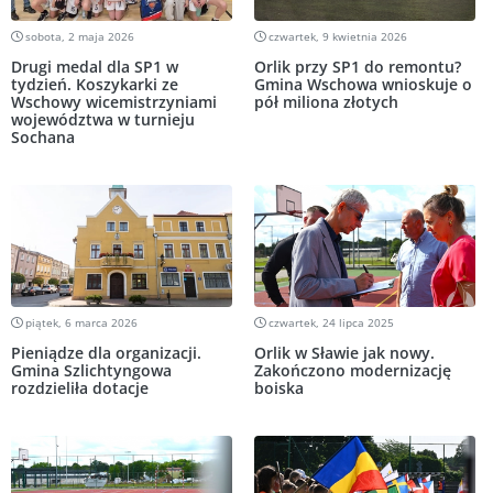
sobota, 2 maja 2026
czwartek, 9 kwietnia 2026
Drugi medal dla SP1 w
Orlik przy SP1 do remontu?
tydzień. Koszykarki ze
Gmina Wschowa wnioskuje o
Wschowy wicemistrzyniami
pół miliona złotych
województwa w turnieju
Sochana
piątek, 6 marca 2026
czwartek, 24 lipca 2025
Pieniądze dla organizacji.
Orlik w Sławie jak nowy.
Gmina Szlichtyngowa
Zakończono modernizację
rozdzieliła dotacje
boiska