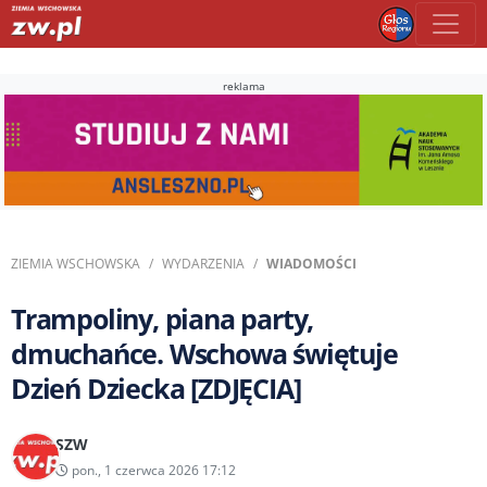
reklama
ZIEMIA WSCHOWSKA
WYDARZENIA
WIADOMOŚCI
Trampoliny, piana party,
dmuchańce. Wschowa świętuje
Dzień Dziecka [ZDJĘCIA]
SZW
pon., 1 czerwca 2026 17:12