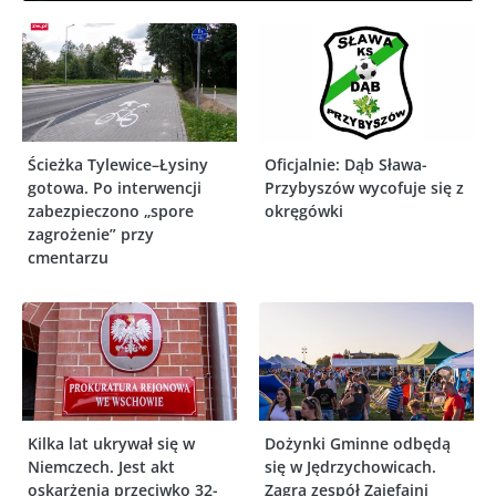
Ścieżka Tylewice–Łysiny
Oficjalnie: Dąb Sława-
gotowa. Po interwencji
Przybyszów wycofuje się z
zabezpieczono „spore
okręgówki
zagrożenie” przy
cmentarzu
Kilka lat ukrywał się w
Dożynki Gminne odbędą
Niemczech. Jest akt
się w Jędrzychowicach.
oskarżenia przeciwko 32-
Zagra zespół Zajefajni