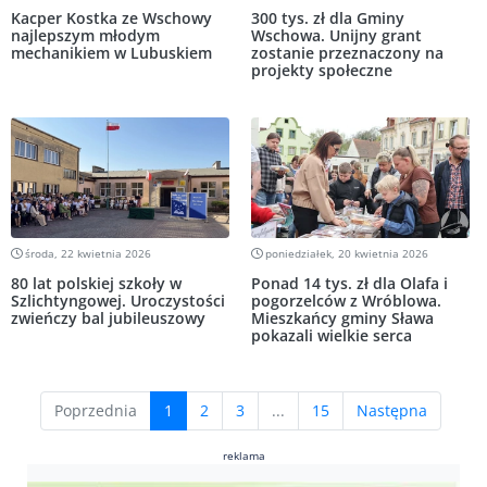
Kacper Kostka ze Wschowy
300 tys. zł dla Gminy
najlepszym młodym
Wschowa. Unijny grant
mechanikiem w Lubuskiem
zostanie przeznaczony na
projekty społeczne
środa, 22 kwietnia 2026
poniedziałek, 20 kwietnia 2026
80 lat polskiej szkoły w
Ponad 14 tys. zł dla Olafa i
Szlichtyngowej. Uroczystości
pogorzelców z Wróblowa.
zwieńczy bal jubileuszowy
Mieszkańcy gminy Sława
pokazali wielkie serca
(current)
Poprzednia
1
2
3
...
15
Następna
reklama