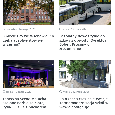
czwartek, 14 maja 2026
środa, 13 maja 2026
80-lecie I ZS we Wschowie. Co
Bezpłatny dowóz tylko do
czeka absolwentów we
szkoły z obwodu. Dyrektor
wrześniu?
Bober: Prosimy o
zrozumienie
środa, 13 maja 2026
wtorek, 12 maja 2026
Taneczna Scena Malucha.
Po oknach czas na elewację.
Szalone Barbie ze Złotej
Termomodernizacja szkół w
Rybki u Dula z pucharem
Sławie postępuje