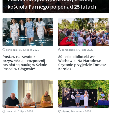
kościoła Farnego po ponad 25 latach
poniedziałek, 13 lipca 2026
poniedziałek, 6 lipca 2026
Postaw na zawód z
80-lecie biblioteki we
przyszłością – rozpocznij
Wschowie. Na Narodowe
bezpłatną naukę w Szkole
Czytanie przyjedzie Tomasz
Pascal w Głogowie!
Karolak
czwartek, 2 lipca 2026
piątek, 26 czerwca 2026