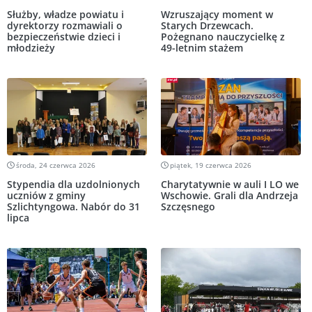
Służby, władze powiatu i
Wzruszający moment w
dyrektorzy rozmawiali o
Starych Drzewcach.
bezpieczeństwie dzieci i
Pożegnano nauczycielkę z
młodzieży
49-letnim stażem
środa, 24 czerwca 2026
piątek, 19 czerwca 2026
Stypendia dla uzdolnionych
Charytatywnie w auli I LO we
uczniów z gminy
Wschowie. Grali dla Andrzeja
Szlichtyngowa. Nabór do 31
Szczęsnego
lipca