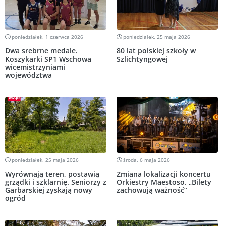
poniedziałek, 1 czerwca 2026
poniedziałek, 25 maja 2026
Dwa srebrne medale.
80 lat polskiej szkoły w
Koszykarki SP1 Wschowa
Szlichtyngowej
wicemistrzyniami
województwa
poniedziałek, 25 maja 2026
środa, 6 maja 2026
Wyrównają teren, postawią
Zmiana lokalizacji koncertu
grządki i szklarnię. Seniorzy z
Orkiestry Maestoso. „Bilety
Garbarskiej zyskają nowy
zachowują ważność”
ogród