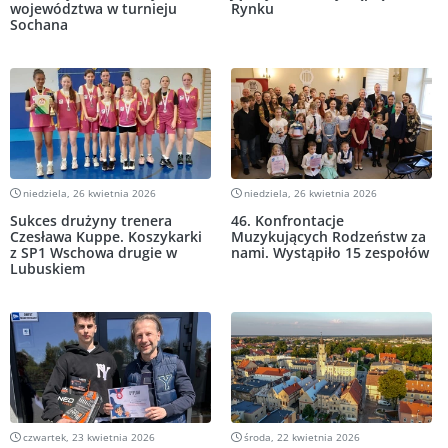
województwa w turnieju
Rynku
Sochana
niedziela, 26 kwietnia 2026
niedziela, 26 kwietnia 2026
Sukces drużyny trenera
46. Konfrontacje
Czesława Kuppe. Koszykarki
Muzykujących Rodzeństw za
z SP1 Wschowa drugie w
nami. Wystąpiło 15 zespołów
Lubuskiem
czwartek, 23 kwietnia 2026
środa, 22 kwietnia 2026