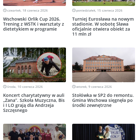
czwartek, 18 czerwca 2026
poniedziałek, 15 czerwca 2026
Wschowski Orlik Cup 2026.
Turniej Eurosława na nowym
Trening z WSTK i warsztaty z
stadionie. W sobotę Sława
dietetykiem w programie
oficjalnie otwiera obiekt za
11 mln zł
środa, 10 czerwca 2026
wtorek, 9 czerwca 2026
Koncert charytatywny w auli
Stołówka w SP2 do remontu.
„Zana”. Szkoła Muzyczna, Bis
Gmina Wschowa sięgnęła po
i I LO grają dla Andrzeja
środki zewnętrzne
Szczęsnego