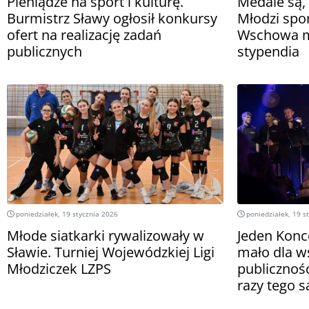
Pieniądze na sport i kulturę.
Medale są, 
Burmistrz Sławy ogłosił konkursy
Młodzi spo
ofert na realizację zadań
Wschowa mo
publicznych
stypendia
poniedziałek, 19 stycznia 2026
poniedziałek, 19 s
Młode siatkarki rywalizowały w
Jeden Konc
Sławie. Turniej Wojewódzkiej Ligi
mało dla w
Młodziczek LZPS
publicznoś
razy tego 