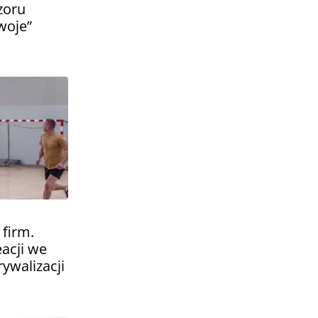
zoru
woje”
 firm.
acji we
ywalizacji