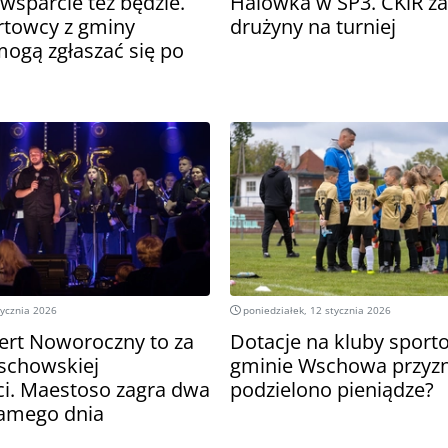
wsparcie też będzie.
Halówka w SP3. CKiR z
rtowcy z gminy
drużyny na turniej
gą zgłaszać się po
tycznia 2026
poniedziałek, 12 stycznia 2026
ert Noworoczny to za
Dotacje na kluby spor
schowskiej
gminie Wschowa przyzn
ci. Maestoso zagra dwa
podzielono pieniądze?
samego dnia