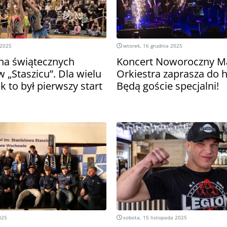
 2025
wtorek, 16 grudnia 2025
 na świątecznych
Koncert Noworoczny M
 „Staszicu”. Dla wielu
Orkiestra zaprasza do h
 to był pierwszy start
Będą goście specjalni!
025
sobota, 15 listopada 2025