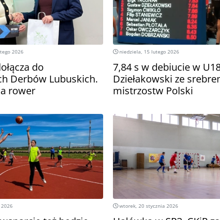
utego 2026
niedziela, 15 lutego 2026
ołącza do
7,84 s w debiucie w U1
ch Derbów Lubuskich.
Dziełakowski ze srebr
a rower
mistrzostw Polski
a 2026
wtorek, 20 stycznia 2026