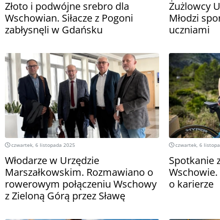
Złoto i podwójne srebro dla
Żużlowcy Un
Wschowian. Siłacze z Pogoni
Młodzi spor
zabłysnęli w Gdańsku
uczniami
czwartek, 6 listopada 2025
czwartek, 6 listop
Włodarze w Urzędzie
Spotkanie z
Marszałkowskim. Rozmawiano o
Wschowie. 
rowerowym połączeniu Wschowy
o karierze
z Zieloną Górą przez Sławę