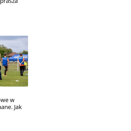
aprasza
towe w
ane. Jak