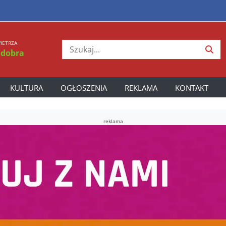
IETRZA
 dobra
KULTURA
OGŁOSZENIA
REKLAMA
KONTAKT
reklama