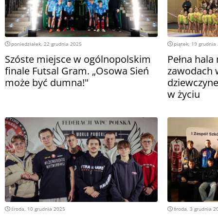
poniedziałek, 22 grudnia 2025
piątek, 19 grudnia
Szóste miejsce w ogólnopolskim
Pełna hala
finale Futsal Gram. „Osowa Sień
zawodach w
może być dumna!"
dziewczynek
w życiu
środa, 10 grudnia 2025
środa, 3 grudnia 2