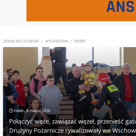
ZIEMIA WSCHOWSKA
WYDARZENIA
SPORT
niedz., 8 marca 2026
Połączyć węże, zawiązać węzeł, przenieść ga
Drużyny Pożarnicze rywalizowały we Wschow