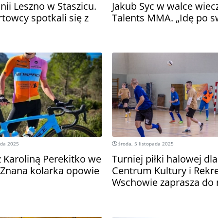
ii Leszno w Staszicu.
Jakub Syc w walce wiec
towcy spotkali się z
Talents MMA. „Idę po s
ada 2025
środa, 5 listopada 2025
 Karoliną Perekitko we
Turniej piłki halowej dla
Znana kolarka opowie
Centrum Kultury i Rekre
Wschowie zaprasza do r