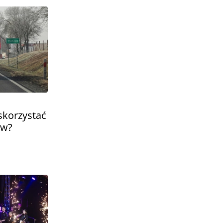
 skorzystać
ów?