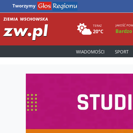
Tworzymy
JAKOŚĆ POW
TERAZ
Bardzo
20°C
WIADOMOŚCI
SPORT