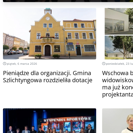
piątek, 6 marca 2026
poniedziałek, 23 l
Pieniądze dla organizacji. Gmina
Wschowa bę
Szlichtyngowa rozdzieliła dotacje
widowisko
ma już kon
projektant