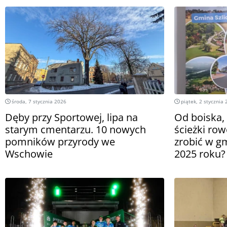
środa, 7 stycznia 2026
piątek, 2 stycznia
Dęby przy Sportowej, lipa na
Od boiska, 
starym cmentarzu. 10 nowych
ścieżki row
pomników przyrody we
zrobić w g
Wschowie
2025 roku?