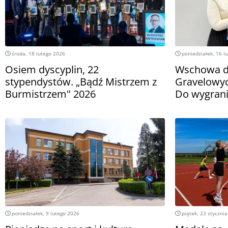
środa, 18 lutego 2026
poniedziałek, 16 l
Osiem dyscyplin, 22
Wschowa d
stypendystów. „Bądź Mistrzem z
Gravelowy
Burmistrzem" 2026
Do wygrani
poniedziałek, 9 lutego 2026
piątek, 23 styczni