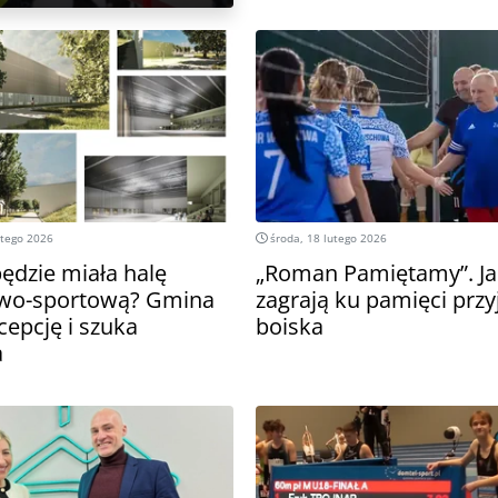
utego 2026
środa, 18 lutego 2026
dzie miała halę
„Roman Pamiętamy”. Ja
wo-sportową? Gmina
zagrają ku pamięci przyj
cepcję i szuka
boiska
a