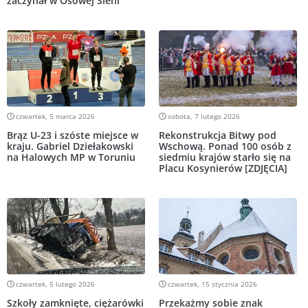
zaczynał w Osowej Sieni
czwartek, 5 marca 2026
sobota, 7 lutego 2026
Brąz U-23 i szóste miejsce w
Rekonstrukcja Bitwy pod
kraju. Gabriel Dziełakowski
Wschową. Ponad 100 osób z
na Halowych MP w Toruniu
siedmiu krajów starło się na
Placu Kosynierów [ZDJĘCIA]
czwartek, 5 lutego 2026
czwartek, 15 stycznia 2026
Szkoły zamknięte, ciężarówki
Przekażmy sobie znak