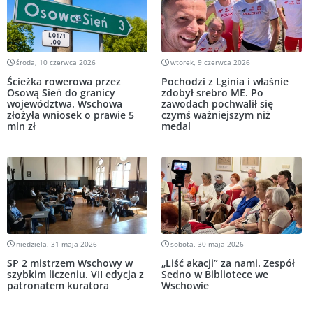
środa, 10 czerwca 2026
wtorek, 9 czerwca 2026
Ścieżka rowerowa przez
Pochodzi z Lginia i właśnie
Osową Sień do granicy
zdobył srebro ME. Po
województwa. Wschowa
zawodach pochwalił się
złożyła wniosek o prawie 5
czymś ważniejszym niż
mln zł
medal
niedziela, 31 maja 2026
sobota, 30 maja 2026
SP 2 mistrzem Wschowy w
„Liść akacji” za nami. Zespół
szybkim liczeniu. VII edycja z
Sedno w Bibliotece we
patronatem kuratora
Wschowie