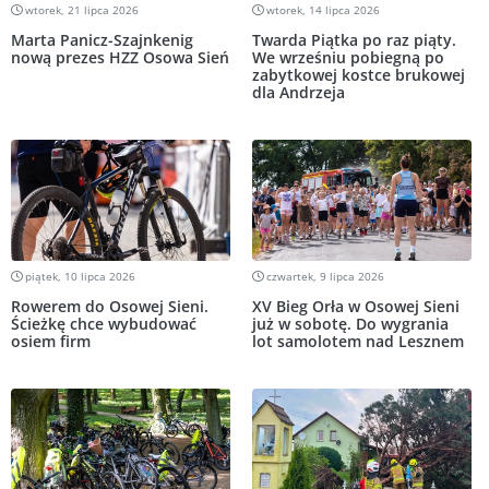
wtorek, 21 lipca 2026
wtorek, 14 lipca 2026
Marta Panicz-Szajnkenig
Twarda Piątka po raz piąty.
nową prezes HZZ Osowa Sień
We wrześniu pobiegną po
zabytkowej kostce brukowej
dla Andrzeja
piątek, 10 lipca 2026
czwartek, 9 lipca 2026
Rowerem do Osowej Sieni.
XV Bieg Orła w Osowej Sieni
Ścieżkę chce wybudować
już w sobotę. Do wygrania
osiem firm
lot samolotem nad Lesznem