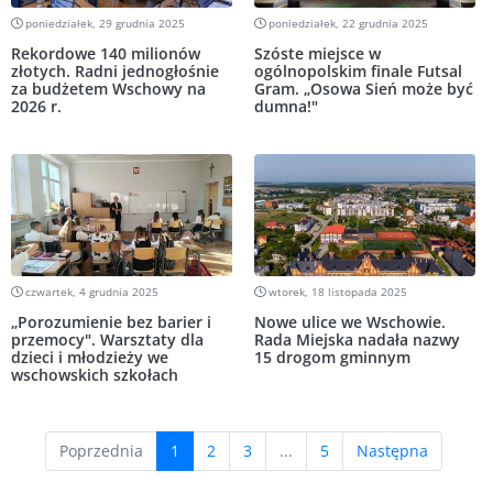
poniedziałek, 29 grudnia 2025
poniedziałek, 22 grudnia 2025
Rekordowe 140 milionów
Szóste miejsce w
złotych. Radni jednogłośnie
ogólnopolskim finale Futsal
za budżetem Wschowy na
Gram. „Osowa Sień może być
2026 r.
dumna!"
czwartek, 4 grudnia 2025
wtorek, 18 listopada 2025
„Porozumienie bez barier i
Nowe ulice we Wschowie.
przemocy". Warsztaty dla
Rada Miejska nadała nazwy
dzieci i młodzieży we
15 drogom gminnym
wschowskich szkołach
(current)
Poprzednia
1
2
3
...
5
Następna