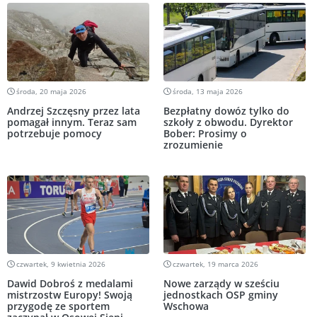
środa, 20 maja 2026
środa, 13 maja 2026
Andrzej Szczęsny przez lata
Bezpłatny dowóz tylko do
pomagał innym. Teraz sam
szkoły z obwodu. Dyrektor
potrzebuje pomocy
Bober: Prosimy o
zrozumienie
czwartek, 9 kwietnia 2026
czwartek, 19 marca 2026
Dawid Dobroś z medalami
Nowe zarządy w sześciu
mistrzostw Europy! Swoją
jednostkach OSP gminy
przygodę ze sportem
Wschowa