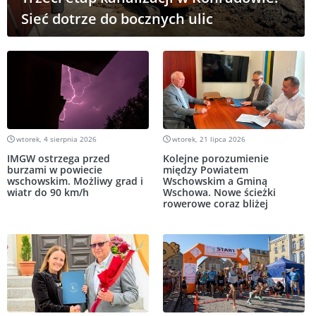
Sieć dotrze do bocznych ulic
wtorek, 4 sierpnia 2026
wtorek, 21 lipca 2026
IMGW ostrzega przed
Kolejne porozumienie
burzami w powiecie
między Powiatem
wschowskim. Możliwy grad i
Wschowskim a Gminą
wiatr do 90 km/h
Wschowa. Nowe ścieżki
rowerowe coraz bliżej