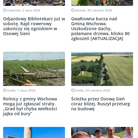
czwartek, 2 lipca 2026
wtorek, 30 czerwca 2026
Odjazdowy Bibliotekarz już w
Gwałtowna burza nad
sobotę. Rajd rowerowy
Gminą Wschowa.
zakończy się ogniskiem w
Uszkodzone dachy,
Osowej Sieni
połamane drzewa, blisko 80
zgłoszeń [AKTUALIZACJA]
środa, 1 lipca 2026
środa, 24 czerwca 2026
Rolnicy z gminy Wschowa
Ścieżka przez Osową Sień
mogą już zgłaszać straty.
coraz bliżej. Ruszył przetarg
„Grad był chyba wielkości
na budowę
jajka od kury”