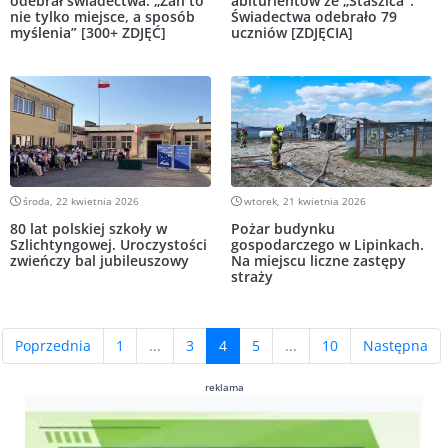
odebrał świadectwa. „Zan to
abiturientów ze „Staszica”.
nie tylko miejsce, a sposób
Świadectwa odebrało 79
myślenia” [300+ ZDJĘĆ]
uczniów [ZDJĘCIA]
środa, 22 kwietnia 2026
wtorek, 21 kwietnia 2026
80 lat polskiej szkoły w
Pożar budynku
Szlichtyngowej. Uroczystości
gospodarczego w Lipinkach.
zwieńczy bal jubileuszowy
Na miejscu liczne zastępy
straży
(current)
Poprzednia
1
...
3
4
5
...
10
Następna
reklama