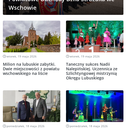
Wschowie
wtorek, 19 maja 2026
wtorek, 19 maja 2026
Milion na lubuskie zabytki.
Taneczny sukces Nadii
Dwie miejscowości z powiatu
Nalepińskiej. Uczennica ze
wschowskiego na liście
Szlichtyngowej mistrzynią
Okręgu Lubuskiego
poniedziałek, 18 maja 2026
poniedziałek, 18 maja 2026