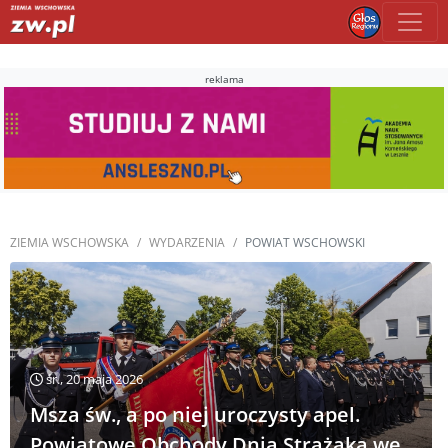
reklama
ZIEMIA WSCHOWSKA
WYDARZENIA
POWIAT WSCHOWSKI
śr., 20 maja 2026
Msza św., a po niej uroczysty apel.
Powiatowe Obchody Dnia Strażaka we