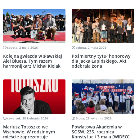
sobota, 2 maja 2026
sobota, 2 maja 2026
Kolejna gwiazda w sławskiej
Pośmiertny tytuł honorowy
Alei Bluesa. Tym razem
dla Jacka Łapińskiego. Akt
harmonijkarz Michał Kielak
odebrała żona
czwartek, 30 kwietnia 2026
środa, 29 kwietnia 2026
Mariusz Totoszko we
Powiatowa Akademia w
Wschowie. W rodzinnym
SOSW. 235. rocznica
mieście zaprezentuje
Konstytucji 3 maja [WIDEO]