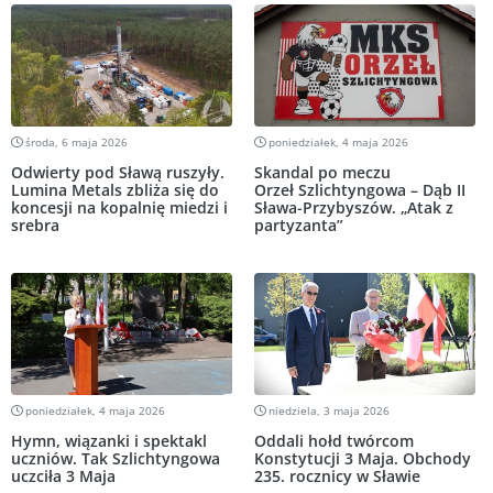
środa, 6 maja 2026
poniedziałek, 4 maja 2026
Odwierty pod Sławą ruszyły.
Skandal po meczu
Lumina Metals zbliża się do
Orzeł Szlichtyngowa – Dąb II
koncesji na kopalnię miedzi i
Sława-Przybyszów. „Atak z
srebra
partyzanta”
poniedziałek, 4 maja 2026
niedziela, 3 maja 2026
Hymn, wiązanki i spektakl
Oddali hołd twórcom
uczniów. Tak Szlichtyngowa
Konstytucji 3 Maja. Obchody
uczciła 3 Maja
235. rocznicy w Sławie