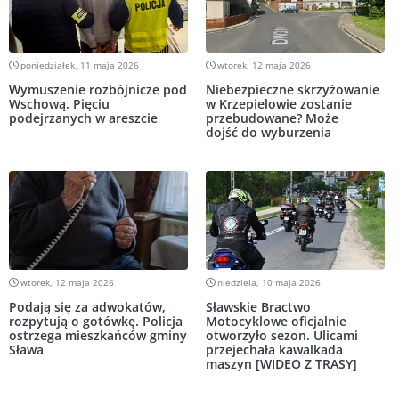
poniedziałek, 11 maja 2026
wtorek, 12 maja 2026
Wymuszenie rozbójnicze pod
Niebezpieczne skrzyżowanie
Wschową. Pięciu
w Krzepielowie zostanie
podejrzanych w areszcie
przebudowane? Może
dojść do wyburzenia
wtorek, 12 maja 2026
niedziela, 10 maja 2026
Podają się za adwokatów,
Sławskie Bractwo
rozpytują o gotówkę. Policja
Motocyklowe oficjalnie
ostrzega mieszkańców gminy
otworzyło sezon. Ulicami
Sława
przejechała kawalkada
maszyn [WIDEO Z TRASY]