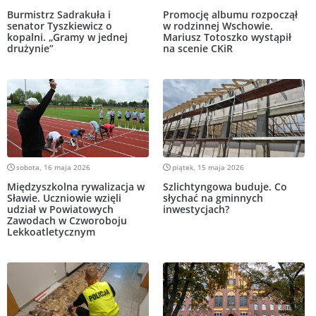
Burmistrz Sadrakuła i
Promocję albumu rozpoczął
senator Tyszkiewicz o
w rodzinnej Wschowie.
kopalni. „Gramy w jednej
Mariusz Totoszko wystąpił
drużynie”
na scenie CKiR
sobota, 16 maja 2026
piątek, 15 maja 2026
Międzyszkolna rywalizacja w
Szlichtyngowa buduje. Co
Sławie. Uczniowie wzięli
słychać na gminnych
udział w Powiatowych
inwestycjach?
Zawodach w Czworoboju
Lekkoatletycznym