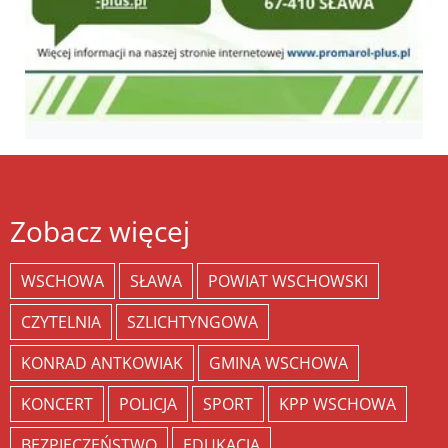
Zobacz więcej
WSCHOWA
SŁAWA
POWIAT WSCHOWSKI
CZYTELNIA
SZLICHTYNGOWA
KONRAD ANTKOWIAK
GMINA WSCHOWA
KONCERT
POLICJA
SPORT
KPP WSCHOWA
BEZPIECZEŃSTWO
EDUKACJA