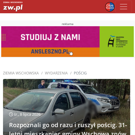
reklama
ZIEMIA WSCHOWSKA
WYDARZENIA
POŚCIG
śr., 8 lipca 2026
Rozpoznali go od razu i ruszył pościg. 31-
letni mieszkaniec gminy Wschowa znów