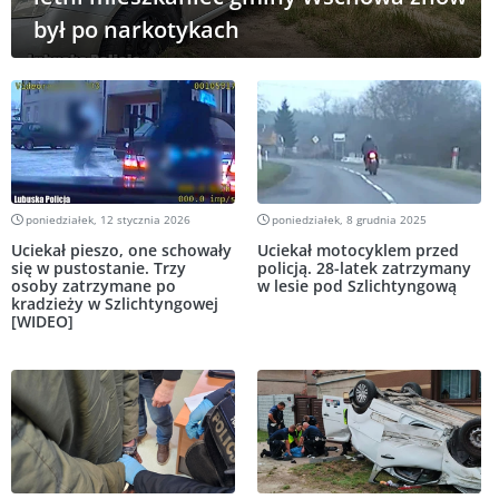
był po narkotykach
poniedziałek, 12 stycznia 2026
poniedziałek, 8 grudnia 2025
Uciekał pieszo, one schowały
Uciekał motocyklem przed
się w pustostanie. Trzy
policją. 28-latek zatrzymany
osoby zatrzymane po
w lesie pod Szlichtyngową
kradzieży w Szlichtyngowej
[WIDEO]