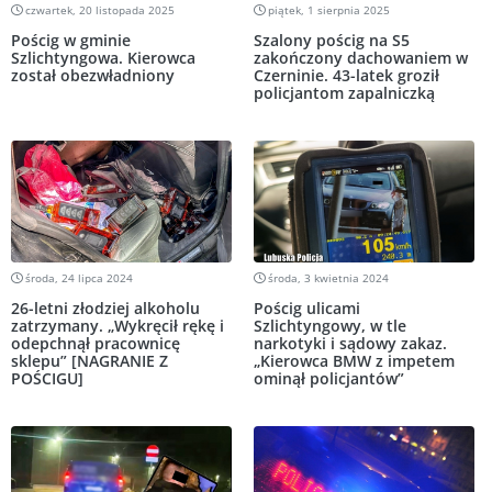
czwartek, 20 listopada 2025
piątek, 1 sierpnia 2025
Pościg w gminie
Szalony pościg na S5
Szlichtyngowa. Kierowca
zakończony dachowaniem w
został obezwładniony
Czerninie. 43-latek groził
policjantom zapalniczką
środa, 24 lipca 2024
środa, 3 kwietnia 2024
26-letni złodziej alkoholu
Pościg ulicami
zatrzymany. „Wykręcił rękę i
Szlichtyngowy, w tle
odepchnął pracownicę
narkotyki i sądowy zakaz.
sklepu” [NAGRANIE Z
„Kierowca BMW z impetem
POŚCIGU]
ominął policjantów”