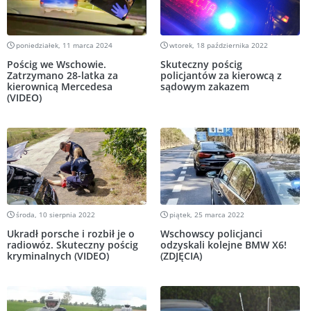
poniedziałek, 11 marca 2024
wtorek, 18 października 2022
Pościg we Wschowie.
Skuteczny pościg
Zatrzymano 28-latka za
policjantów za kierowcą z
kierownicą Mercedesa
sądowym zakazem
(VIDEO)
środa, 10 sierpnia 2022
piątek, 25 marca 2022
Ukradł porsche i rozbił je o
Wschowscy policjanci
radiowóz. Skuteczny pościg
odzyskali kolejne BMW X6!
kryminalnych (VIDEO)
(ZDJĘCIA)