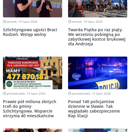
wtorek, 14 lipca 2026
wtorek, 14 lipca 2026
Szlichtyngowa ugości Braci
Twarda Piątka po raz piąty.
Rodzeń. Wstęp wolny
We wrześniu pobiegną po
zabytkowej kostce brukowej
dla Andrzeja
poniedziałek, 13 lipca 2026
poniedziałek, 13 lipca 2026
Prawie pół miliona złotych
Ponad 140 policjantów
trafi do gminy
dziennie w Sławie. Tak
Szlichtyngowa. Wsparcie
wyglądało zabezpieczenie
otrzyma 40 mieszkańców
Rap Stacji