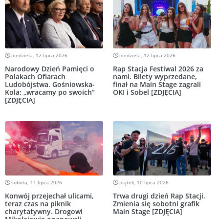
niedziela, 12 lipca 2026
niedziela, 12 lipca 2026
Narodowy Dzień Pamięci o
Rap Stacja Festiwal 2026 za
Polakach Ofiarach
nami. Bilety wyprzedane,
Ludobójstwa. Gośniowska-
finał na Main Stage zagrali
Kola: „wracamy po swoich”
OKI i Sobel [ZDJĘCIA]
[ZDJĘCIA]
sobota, 11 lipca 2026
piątek, 10 lipca 2026
Konwój przejechał ulicami,
Trwa drugi dzień Rap Stacji.
teraz czas na piknik
Zmienia się sobotni grafik
charytatywny. Drogowi
Main Stage [ZDJĘCIA]