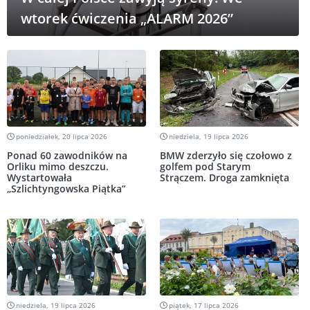
wtorek ćwiczenia „ALARM 2026”
poniedziałek, 20 lipca 2026
niedziela, 19 lipca 2026
Ponad 60 zawodników na
BMW zderzyło się czołowo z
Orliku mimo deszczu.
golfem pod Starym
Wystartowała
Strączem. Droga zamknięta
„Szlichtyngowska Piątka”
niedziela, 19 lipca 2026
piątek, 17 lipca 2026