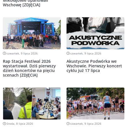
Mikołajowie opanowali
Wschowę [ZDJĘCIA]
czwartek, 9 lipca 2026
czwartek, 9 lipca 2026
Rap Stacja Festiwal 2026
Akustyczne Podwórka we
wystartował. Dziś pierwszy
Wschowie. Pierwszy koncert
dzień koncertów na pięciu
cyklu już 17 lipca
scenach [ZDJĘCIA]
środa, 8 lipca 2026
czwartek, 9 lipca 2026