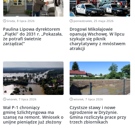
środa, 8 lipca 2026
poniedziałek, 25 maja 2026
Paulina Lipowa dyrektorem
Drogowi Mikołajowie
„Piątki” do 2031 r. „Pokazała,
opanują Wschowę. W lipcu
że potrafi świetnie
szykuje się piknik
zarządzać”
charytatywny z mnóstwem
atrakcji
wtorek, 7 lipca 2026
wtorek, 7 lipca 2026
Wał P-1 chroniący
Czystsze stawy i nowe
gminę Szlichtyngowa ma
ogrodzenie w Dryżynie.
szansę na remont. Wniosek o
Gmina rozliczyła prace przy
unijne pieniądze już złożony
trzech zbiornikach