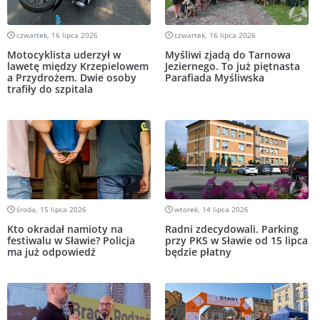
czwartek, 16 lipca 2026
czwartek, 16 lipca 2026
Motocyklista uderzył w
Myśliwi zjadą do Tarnowa
lawetę między Krzepielowem
Jeziernego. To już piętnasta
a Przydrożem. Dwie osoby
Parafiada Myśliwska
trafiły do szpitala
środa, 15 lipca 2026
wtorek, 14 lipca 2026
Kto okradał namioty na
Radni zdecydowali. Parking
festiwalu w Sławie? Policja
przy PKS w Sławie od 15 lipca
ma już odpowiedź
będzie płatny