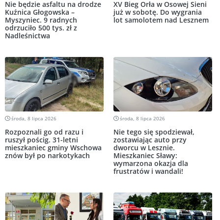
Nie będzie asfaltu na drodze
XV Bieg Orła w Osowej Sieni
Kuźnica Głogowska –
już w sobotę. Do wygrania
Myszyniec. 9 radnych
lot samolotem nad Lesznem
odrzuciło 500 tys. zł z
Nadleśnictwa
środa, 8 lipca 2026
środa, 8 lipca 2026
Rozpoznali go od razu i
Nie tego się spodziewał,
ruszył pościg. 31-letni
zostawiając auto przy
mieszkaniec gminy Wschowa
dworcu w Lesznie.
znów był po narkotykach
Mieszkaniec Sławy:
wymarzona okazja dla
frustratów i wandali!