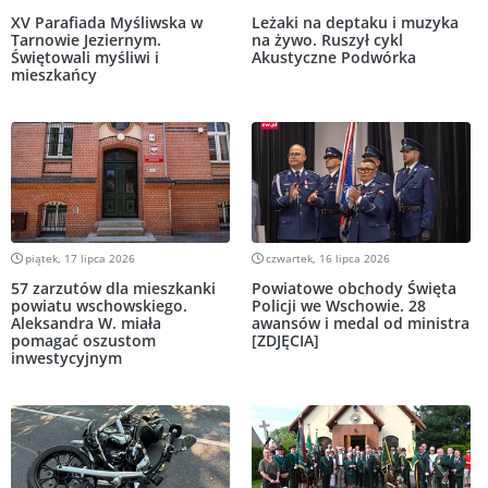
XV Parafiada Myśliwska w
Leżaki na deptaku i muzyka
Tarnowie Jeziernym.
na żywo. Ruszył cykl
Świętowali myśliwi i
Akustyczne Podwórka
mieszkańcy
piątek, 17 lipca 2026
czwartek, 16 lipca 2026
57 zarzutów dla mieszkanki
Powiatowe obchody Święta
powiatu wschowskiego.
Policji we Wschowie. 28
Aleksandra W. miała
awansów i medal od ministra
pomagać oszustom
[ZDJĘCIA]
inwestycyjnym