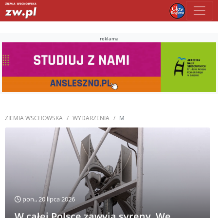
reklama
ZIEMIA WSCHOWSKA
WYDARZENIA
M
pon., 20 lipca 2026
W całej Polsce zawyją syreny. We