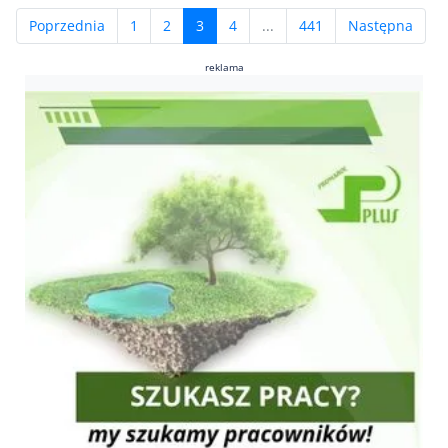
(current)
Poprzednia
1
2
3
4
...
441
Następna
reklama