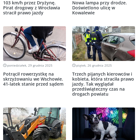
103 km/h przez Dryżynę.
Nowa lampa przy drodze.
Pirat drogowy z Wrocławia
Doświetlono ulicę w
stracił prawo jazdy
Kowalewie
poniedziałek, 29 grudnia 2025
piątek, 26 grudnia 2025
Potrącił rowerzystkę na
Trzech pijanych kierowców i
skrzyżowaniu we Wschowie.
kobieta, która straciła prawo
41-latek stanie przed sądem
jazdy. Tak wyglądał
przedświąteczny czas na
drogach powiatu