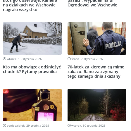
ktoś go obserwuje. Kamera
pasach. Wypadek na ul.
na działkach we Wschowie
Ogrodowej we Wschowie
nagrała wszystko
wtorek, 13 stycznia 2026
środa, 7 stycznia 2026
Kto ma obowiązek odśnieżyć
70-latek za kierownicą mimo
chodnik? Pytamy prawnika
zakazu. Rano zatrzymany,
tego samego dnia skazany
poniedziałek, 29 grudnia 2025
wtorek, 30 grudnia 2025