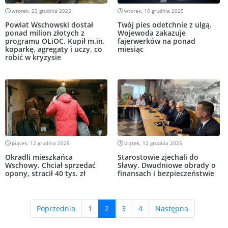
wtorek, 23 grudnia 2025
wtorek, 16 grudnia 2025
Powiat Wschowski dostał
Twój pies odetchnie z ulgą.
ponad milion złotych z
Wojewoda zakazuje
programu OLiOC. Kupił m.in.
fajerwerków na ponad
koparkę, agregaty i uczy, co
miesiąc
robić w kryzysie
piątek, 12 grudnia 2025
piątek, 12 grudnia 2025
Okradli mieszkańca
Starostowie zjechali do
Wschowy. Chciał sprzedać
Sławy. Dwudniowe obrady o
opony, stracił 40 tys. zł
finansach i bezpieczeństwie
(current)
Poprzednia
1
2
3
4
Następna