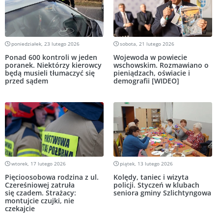
poniedziałek, 23 lutego 2026
sobota, 21 lutego 2026
Ponad 600 kontroli w jeden
Wojewoda w powiecie
poranek. Niektórzy kierowcy
wschowskim. Rozmawiano o
będą musieli tłumaczyć się
pieniądzach, oświacie i
przed sądem
demografii [WIDEO]
wtorek, 17 lutego 2026
piątek, 13 lutego 2026
Pięcioosobowa rodzina z ul.
Kolędy, taniec i wizyta
Czereśniowej zatruła
policji. Styczeń w klubach
się czadem. Strażacy:
seniora gminy Szlichtyngowa
montujcie czujki, nie
czekajcie