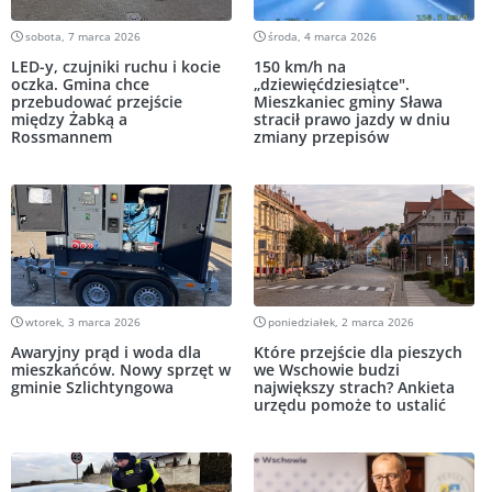
sobota, 7 marca 2026
środa, 4 marca 2026
LED-y, czujniki ruchu i kocie
150 km/h na
oczka. Gmina chce
„dziewięćdziesiątce".
przebudować przejście
Mieszkaniec gminy Sława
między Żabką a
stracił prawo jazdy w dniu
Rossmannem
zmiany przepisów
wtorek, 3 marca 2026
poniedziałek, 2 marca 2026
Awaryjny prąd i woda dla
Które przejście dla pieszych
mieszkańców. Nowy sprzęt w
we Wschowie budzi
gminie Szlichtyngowa
największy strach? Ankieta
urzędu pomoże to ustalić