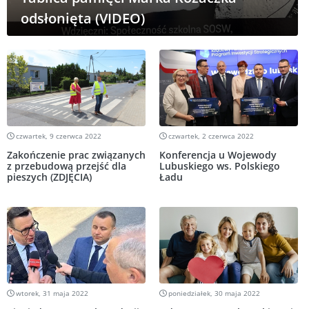
odsłonięta (VIDEO)
czwartek, 9 czerwca 2022
czwartek, 2 czerwca 2022
Zakończenie prac związanych
Konferencja u Wojewody
z przebudową przejść dla
Lubuskiego ws. Polskiego
pieszych (ZDJĘCIA)
Ładu
wtorek, 31 maja 2022
poniedziałek, 30 maja 2022