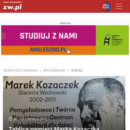
reklama
ZIEMIA WSCHOWSKA
WYDARZENIA
ANDRZ
pt., 10 czerwca 2022
Tablica pamięci Marka Kozaczka