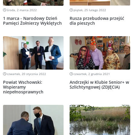
środa, 2 marca 2022
piątek, 25 lutego 2022
1 marca - Narodowy Dzień
Rusza przebudowa przejść
Pamięci Żołnierzy Wyklętych
dla pieszych
czwartek, 20 stycznia 2022
czwartek, 2 grudnia 2021
Powiat Wschowski:
Andrzejki w Klubie Senior+ w
Wspieramy
Szlichtyngowej (ZDJĘCIA)
niepełnosprawnych