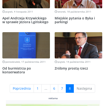
piątek, 4 listopada 2011
wtorek, 18 października 2011
Apel Andrzeja Krzywickiego
Miejskie pytania o Byka i
w sprawie Jeziora Lgińskiego
parkingi
poniedziałek, 17 października 2011
piątek, 14 października 2011
Od burmistrza po
Zróbmy prostą rzecz
konserwatora
(current)
Poprzednia
1
...
6
7
8
Następna
reklama