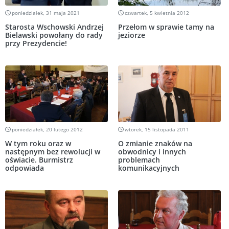
poniedziałek, 31 maja 2021
czwartek, 5 kwietnia 2012
Starosta Wschowski Andrzej
Przełom w sprawie tamy na
Bielawski powołany do rady
jeziorze
przy Prezydencie!
poniedziałek, 20 lutego 2012
wtorek, 15 listopada 2011
W tym roku oraz w
O zmianie znaków na
następnym bez rewolucji w
obwodnicy i innych
oświacie. Burmistrz
problemach
odpowiada
komunikacyjnych