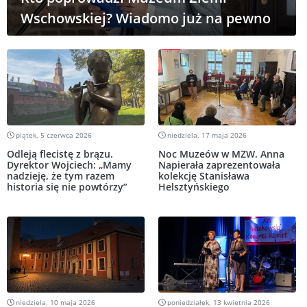
Wschowskiej? Wiadomo już na pewno
piątek, 5 czerwca 2026
niedziela, 17 maja 2026
Odleją flecistę z brązu.
Noc Muzeów w MZW. Anna
Dyrektor Wojciech: „Mamy
Napierała zaprezentowała
nadzieję, że tym razem
kolekcję Stanisława
historia się nie powtórzy”
Helsztyńskiego
niedziela, 10 maja 2026
poniedziałek, 13 kwietnia 2026