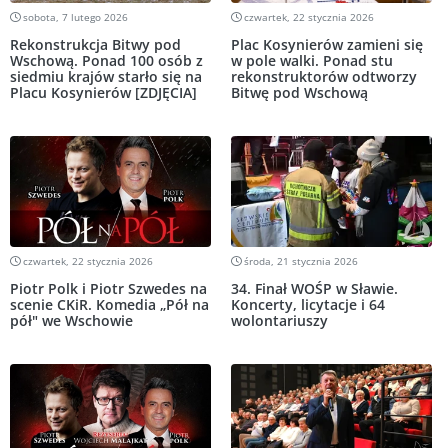
sobota, 7 lutego 2026
czwartek, 22 stycznia 2026
Rekonstrukcja Bitwy pod
Plac Kosynierów zamieni się
Wschową. Ponad 100 osób z
w pole walki. Ponad stu
siedmiu krajów starło się na
rekonstruktorów odtworzy
Placu Kosynierów [ZDJĘCIA]
Bitwę pod Wschową
czwartek, 22 stycznia 2026
środa, 21 stycznia 2026
Piotr Polk i Piotr Szwedes na
34. Finał WOŚP w Sławie.
scenie CKiR. Komedia „Pół na
Koncerty, licytacje i 64
pół" we Wschowie
wolontariuszy