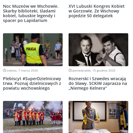
Noc Muzeów we Wschowie.
XVI Lubuski Kongres Kobiet
Skarby biblioteki, śladami
w Gorzowie. Ze Wschowy
kobiet, lubuskie legendy i
pojedzie 50 delegatek
spacer po Lapidarium
sobota, 7 marca 2026
poniedziałek, 15 grudnia 2025
Plebiscyt #SuperDzielnicowy
Roznerski i Szwedes wracają
trwa. Poznaj dzielnicowych z
do Sławy. SCKiW zaprasza na
powiatu wschowskiego
„Niemego Kelnera"