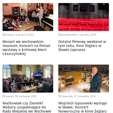
sobota, 6 grudnia 2025
poniedziałek, 1 grudnia 2025
Mozart we wschowskim
Ostatni filmowy weekend w
muzeum. Koncert na finisaż
tym roku. Kino Żeglarz w
wystawy o królowej Marii
Sławie zaprasza
Leszczyńskiej
piątek, 28 listopada 2025
czwartek, 27 listopada 2025
Maćkowiak czy Ziemek?
Wojciech Gąssowski wystąpi
Wybory uzupełniające do
w Sławie. Koncert
Rady Miejskiej we Wschowie
Noworoczny w Kinie Żeglarz