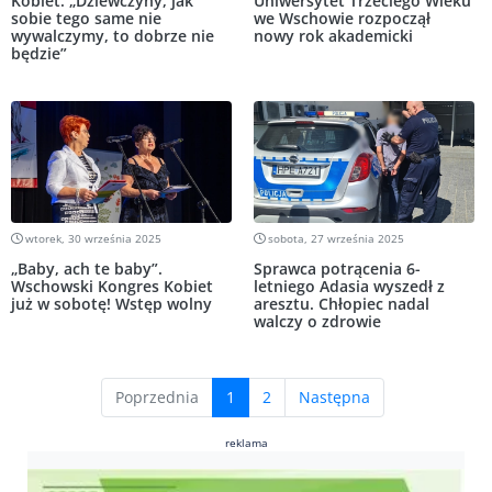
Kobiet. „Dziewczyny, jak
Uniwersytet Trzeciego Wieku
sobie tego same nie
we Wschowie rozpoczął
wywalczymy, to dobrze nie
nowy rok akademicki
będzie”
wtorek, 30 września 2025
sobota, 27 września 2025
„Baby, ach te baby”.
Sprawca potrącenia 6-
Wschowski Kongres Kobiet
letniego Adasia wyszedł z
już w sobotę! Wstęp wolny
aresztu. Chłopiec nadal
walczy o zdrowie
(current)
Poprzednia
1
2
Następna
reklama