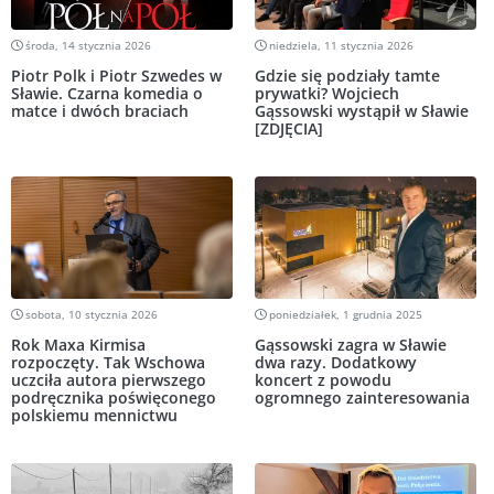
środa, 14 stycznia 2026
niedziela, 11 stycznia 2026
Piotr Polk i Piotr Szwedes w
Gdzie się podziały tamte
Sławie. Czarna komedia o
prywatki? Wojciech
matce i dwóch braciach
Gąssowski wystąpił w Sławie
[ZDJĘCIA]
sobota, 10 stycznia 2026
poniedziałek, 1 grudnia 2025
Rok Maxa Kirmisa
Gąssowski zagra w Sławie
rozpoczęty. Tak Wschowa
dwa razy. Dodatkowy
uczciła autora pierwszego
koncert z powodu
podręcznika poświęconego
ogromnego zainteresowania
polskiemu mennictwu