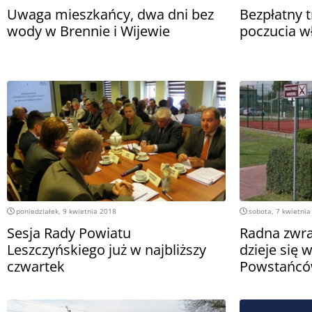
Uwaga mieszkańcy, dwa dni bez
Bezpłatny 
wody w Brennie i Wijewie
poczucia w
poniedziałek, 9 kwietnia 2018
sobota, 7 kwietnia
Sesja Rady Powiatu
Radna zwra
Leszczyńskiego już w najbliższy
dzieje się
czwartek
Powstańcó