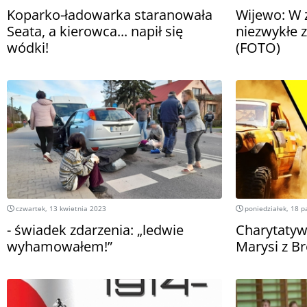
Koparko-ładowarka staranowała
Wijewo: W 
Seata, a kierowca... napił się
niezwykłe 
wódki!
(FOTO)
czwartek, 13 kwietnia 2023
poniedziałek, 18 p
- świadek zdarzenia: „ledwie
Charytatyw
wyhamowałem!”
Marysi z B