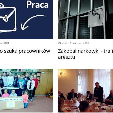
ia 2018
środa, 4 kwietnia 2018
o szuka pracowników
Zakopał narkotyki - traf
aresztu