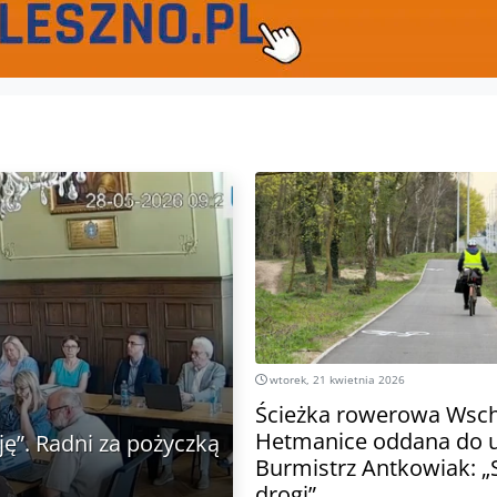
wtorek, 21 kwietnia 2026
Ścieżka rowerowa Wsc
Hetmanice oddana do u
ę”. Radni za pożyczką
Burmistrz Antkowiak: „
drogi”