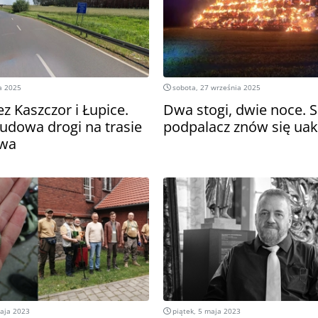
a 2025
sobota, 27 września 2025
z Kaszczor i Łupice.
Dwa stogi, dwie noce. S
udowa drogi na trasie
podpalacz znów się uak
awa
maja 2023
piątek, 5 maja 2023