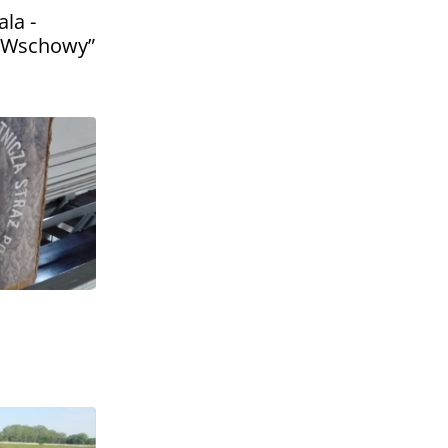
la -
ki Wschowy”