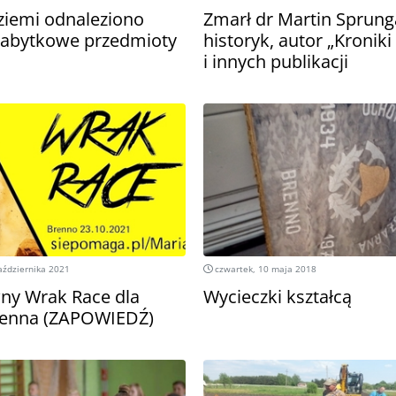
ziemi odnaleziono
Zmarł dr Martin Sprunga
zabytkowe przedmioty
historyk, autor „Kroni
i innych publikacji
aździernika 2021
czwartek, 10 maja 2018
ny Wrak Race dla
Wycieczki kształcą
renna (ZAPOWIEDŹ)