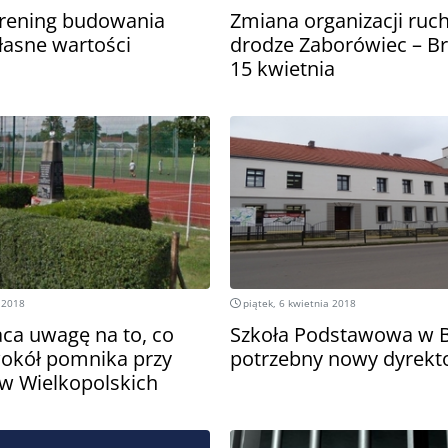
trening budowania
Zmiana organizacji ruc
łasne wartości
drodze Zaborówiec – B
15 kwietnia
 2018
piątek, 6 kwietnia 2018
ca uwagę na to, co
Szkoła Podstawowa w B
 wokół pomnika przy
potrzebny nowy dyrekt
w Wielkopolskich