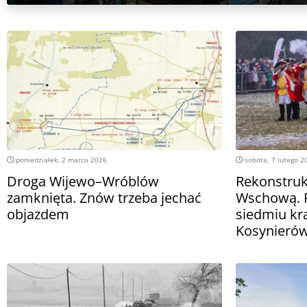
poniedziałek, 2 marca 2026
sobota, 7 lutego 2
Droga Wijewo–Wróblów
Rekonstruk
zamknięta. Znów trzeba jechać
Wschową. 
objazdem
siedmiu kra
Kosynierów