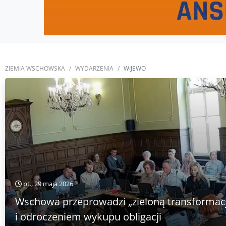
ZIEMIA WSCHOWSKA
WYDARZENIA
WIJEWO
pt., 29 maja 2026
Wschowa przeprowadzi „zieloną transformacj
i odroczeniem wykupu obligacji