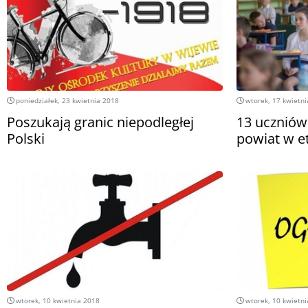
poniedziałek, 23 kwietnia 2018
wtorek, 17 kwietni
Poszukają granic niepodległej
13 uczniów
Polski
powiat w e
wtorek, 10 kwietnia 2018
wtorek, 10 kwietni