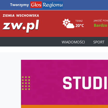
Tworzymy
JAKOŚĆ POW
TERAZ
Bardzo
20°C
WIADOMOŚCI
SPORT