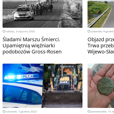
sobota, 3 stycznia 2026
czwartek, 4 grudni
Śladami Marszu Śmierci.
Objazd prze
Upamiętnią więźniarki
Trwa przeb
podobozów Gross-Rosen
Wijewo-Sł
czwartek, 7 grudnia 2023
poniedziałek, 15 