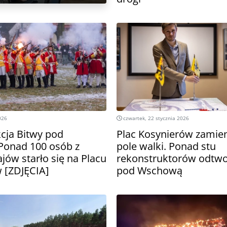
026
czwartek, 22 stycznia 2026
cja Bitwy pod
Plac Kosynierów zamien
Ponad 100 osób z
pole walki. Ponad stu
jów starło się na Placu
rekonstruktorów odtwo
 [ZDJĘCIA]
pod Wschową