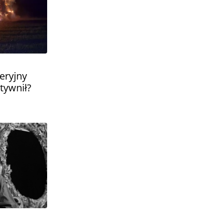
eryjny
tywnił?