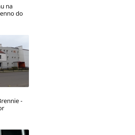
hu na
renno do
rennie -
or