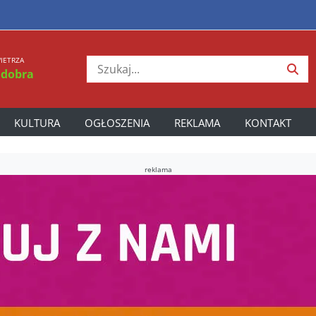
IETRZA
 dobra
KULTURA
OGŁOSZENIA
REKLAMA
KONTAKT
reklama