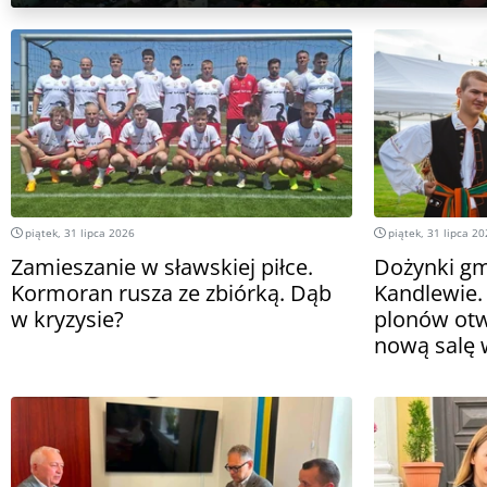
piątek, 31 lipca 2026
piątek, 31 lipca 2
Zamieszanie w sławskiej piłce.
Dożynki gm
Kormoran rusza ze zbiórką. Dąb
Kandlewie. 
w kryzysie?
plonów ot
nową salę 