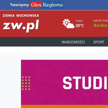
Tworzymy
JAKOŚĆ POW
TERAZ
Bardzo
20°C
WIADOMOŚCI
SPORT