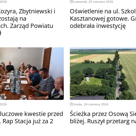
 2026
czwartek, 25 czerwca 2026
ozyra, Zbytniewski i
Oświetlenie na ul. Szkol
zostają na
Kasztanowej gotowe. 
ch. Zarząd Powiatu
odebrała inwestycję
ł
 2026
środa, 24 czerwca 2026
luczowe kwestie przed
Ścieżka przez Osową Si
 Rap Stacja już za 2
bliżej. Ruszył przetarg