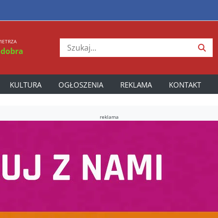
IETRZA
 dobra
KULTURA
OGŁOSZENIA
REKLAMA
KONTAKT
reklama