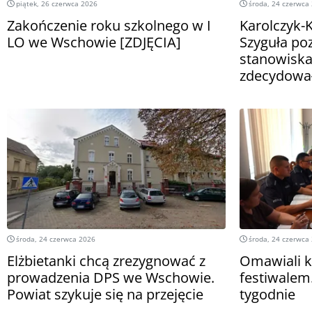
piątek, 26 czerwca 2026
środa, 24 czerwca
Zakończenie roku szkolnego w I
Karolczyk-K
LO we Wschowie [ZDJĘCIA]
Szyguła po
stanowiska
zdecydowa
środa, 24 czerwca 2026
środa, 24 czerwca
Elżbietanki chcą zrezygnować z
Omawiali k
prowadzenia DPS we Wschowie.
festiwalem.
Powiat szykuje się na przejęcie
tygodnie