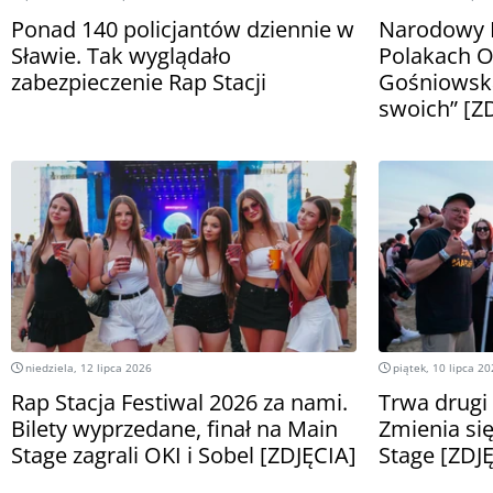
Ponad 140 policjantów dziennie w
Narodowy D
Sławie. Tak wyglądało
Polakach O
zabezpieczenie Rap Stacji
Gośniowsk
swoich” [Z
niedziela, 12 lipca 2026
piątek, 10 lipca 2
Rap Stacja Festiwal 2026 za nami.
Trwa drugi 
Bilety wyprzedane, finał na Main
Zmienia się
Stage zagrali OKI i Sobel [ZDJĘCIA]
Stage [ZDJ