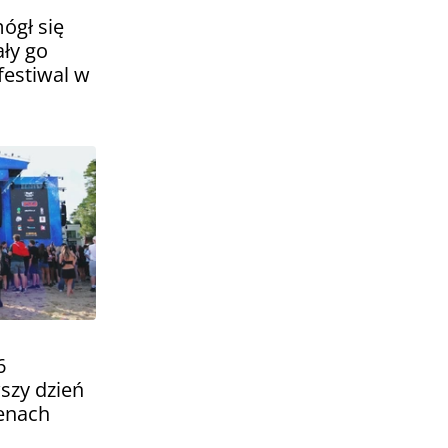
mógł się
ły go
festiwal w
6
szy dzień
cenach