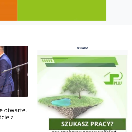
reklama
reklama
ie otwarte.
cie z