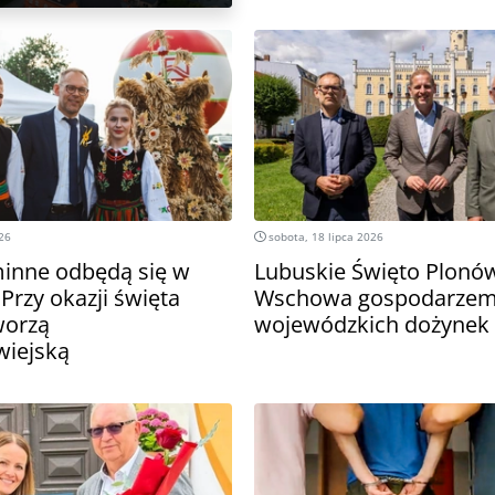
026
sobota, 18 lipca 2026
inne odbędą się w
Lubuskie Święto Plonó
Przy okazji święta
Wschowa gospodarze
worzą
wojewódzkich dożynek
wiejską