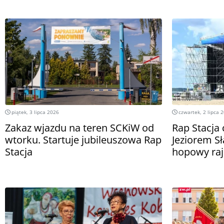
piątek, 3 lipca 2026
czwartek, 2 lipca 
Zakaz wjazdu na teren SCKiW od
Rap Stacja 
wtorku. Startuje jubileuszowa Rap
Jeziorem S
Stacja
hopowy raj