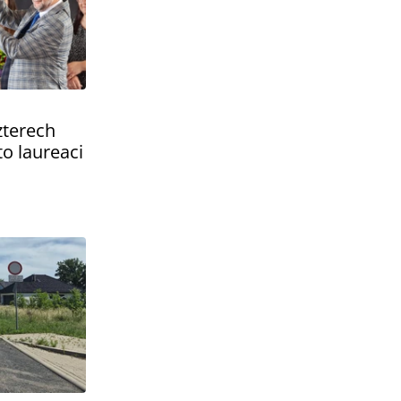
zterech
o laureaci