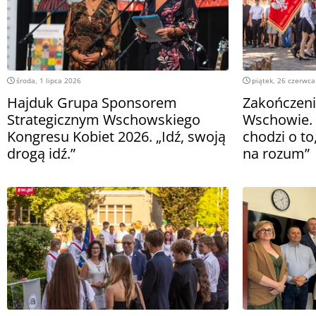
środa, 1 lipca 2026
piątek, 26 czerwca
Hajduk Grupa Sponsorem
Zakończeni
Strategicznym Wschowskiego
Wschowie. 
Kongresu Kobiet 2026. „Idź, swoją
chodzi o to
drogą idź.”
na rozum”