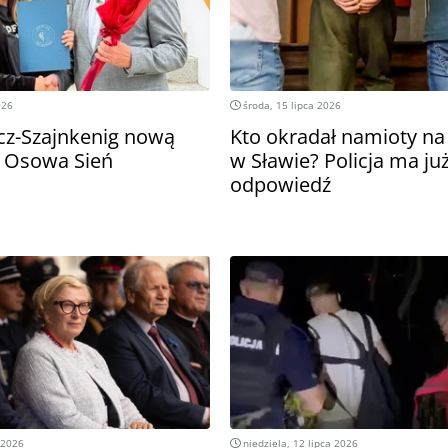
026
środa, 15 lipca 2026
cz-Szajnkenig nową
Kto okradał namioty na
 Osowa Sień
w Sławie? Policja ma ju
odpowiedź
 2026
niedziela, 12 lipca 2026