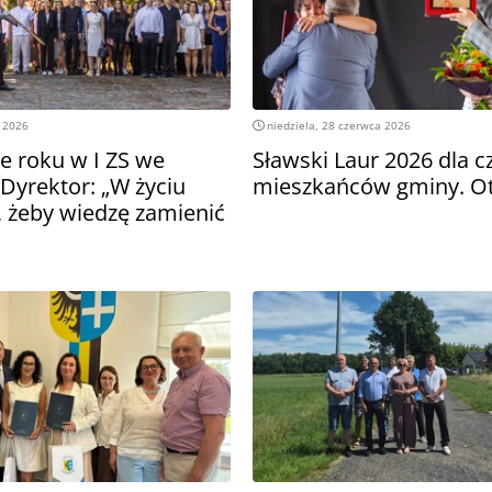
 2026
niedziela, 28 czerwca 2026
e roku w I ZS we
Sławski Laur 2026 dla c
Dyrektor: „W życiu
mieszkańców gminy. Ot
, żeby wiedzę zamienić