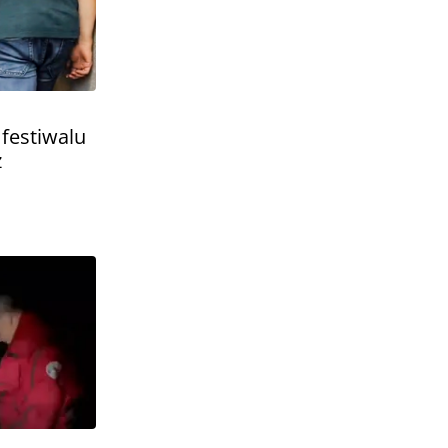
 festiwalu
ż