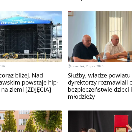
2026
czwartek, 2 lipca 2026
coraz bliżej. Nad
Służby, władze powiatu 
ławskim powstaje hip-
dyrektorzy rozmawiali 
 na ziemi [ZDJĘCIA]
bezpieczeństwie dzieci i
młodzieży