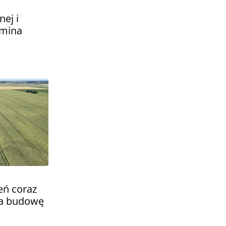
nej i
Gmina
eń coraz
 na budowę