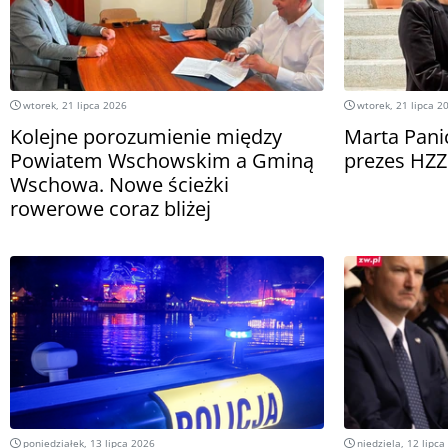
wtorek, 21 lipca 2026
wtorek, 21 lipca 2
Kolejne porozumienie między
Marta Pani
Powiatem Wschowskim a Gminą
prezes HZZ
Wschowa. Nowe ścieżki
rowerowe coraz bliżej
poniedziałek, 13 lipca 2026
niedziela, 12 lipca