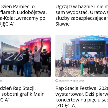
zień Pamięci o
Ugrzązł w bagnie i nie 
fiarach Ludobójstwa.
sam wydostać. Uratowa
a-Kola: „wracamy po
służby zabezpieczające 
DJĘCIA]
Sławie
026
czwartek, 9 lipca 2026
dzień Rap Stacji.
Rap Stacja Festiwal 202
 sobotni grafik Main
wystartował. Dziś pierw
ĘCIA]
koncertów na pięciu s
[ZDJĘCIA]