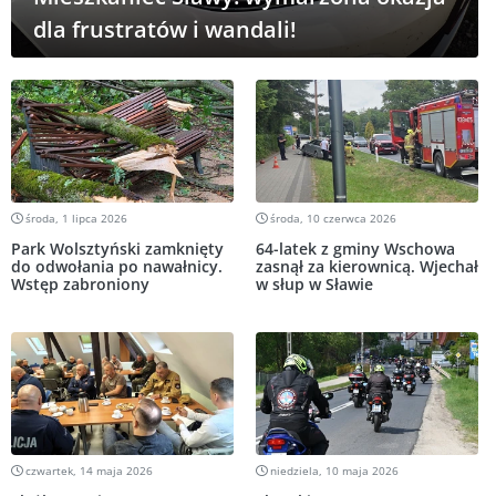
dla frustratów i wandali!
środa, 1 lipca 2026
środa, 10 czerwca 2026
Park Wolsztyński zamknięty
64-latek z gminy Wschowa
do odwołania po nawałnicy.
zasnął za kierownicą. Wjechał
Wstęp zabroniony
w słup w Sławie
czwartek, 14 maja 2026
niedziela, 10 maja 2026