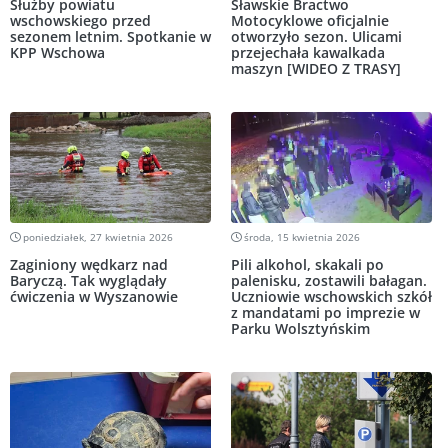
Służby powiatu
Sławskie Bractwo
wschowskiego przed
Motocyklowe oficjalnie
sezonem letnim. Spotkanie w
otworzyło sezon. Ulicami
KPP Wschowa
przejechała kawalkada
maszyn [WIDEO Z TRASY]
poniedziałek, 27 kwietnia 2026
środa, 15 kwietnia 2026
Zaginiony wędkarz nad
Pili alkohol, skakali po
Baryczą. Tak wyglądały
palenisku, zostawili bałagan.
ćwiczenia w Wyszanowie
Uczniowie wschowskich szkół
z mandatami po imprezie w
Parku Wolsztyńskim