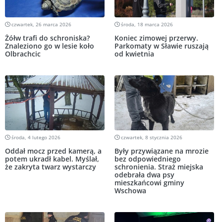
czwartek, 26 marca 2026
środa, 18 marca 2026
Żółw trafi do schroniska?
Koniec zimowej przerwy.
Znaleziono go w lesie koło
Parkomaty w Sławie ruszają
Olbrachcic
od kwietnia
środa, 4 lutego 2026
czwartek, 8 stycznia 2026
Oddał mocz przed kamerą, a
Były przywiązane na mrozie
potem ukradł kabel. Myślał,
bez odpowiedniego
że zakryta twarz wystarczy
schronienia. Straż miejska
odebrała dwa psy
mieszkańcowi gminy
Wschowa