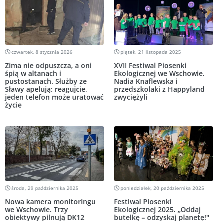
czwartek, 8 stycznia 2026
piątek, 21 listopada 2025
Zima nie odpuszcza, a oni
XVII Festiwal Piosenki
śpią w altanach i
Ekologicznej we Wschowie.
pustostanach. Służby ze
Nadia Knaflewska i
Sławy apelują: reagujcie,
przedszkolaki z Happyland
jeden telefon może uratować
zwyciężyli
życie
środa, 29 października 2025
poniedziałek, 20 października 2025
Nowa kamera monitoringu
Festiwal Piosenki
we Wschowie. Trzy
Ekologicznej 2025. „Oddaj
obiektywy pilnują DK12
butelkę – odzyskaj planetę!"