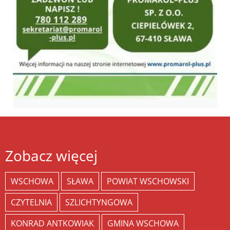
Zobacz więcej
WSCHOWA
SŁAWA
POWIAT WSCHOWSKI
CZYTELNIA
SZLICHTYNGOWA
KONRAD ANTKOWIAK
GMINA WSCHOWA