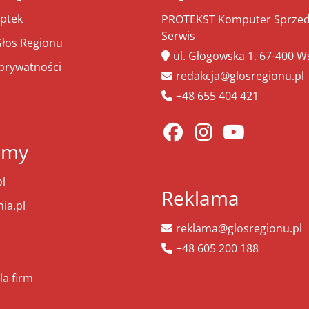
ptek
PROTEKST Komputer Sprzeda
Serwis
łos Regionu
ul. Głogowska 1, 67-400 
 prywatności
redakcja@glosregionu.pl
+48 655 404 421
amy
l
Reklama
ia.pl
reklama@glosregionu.pl
+48 605 200 188
la firm