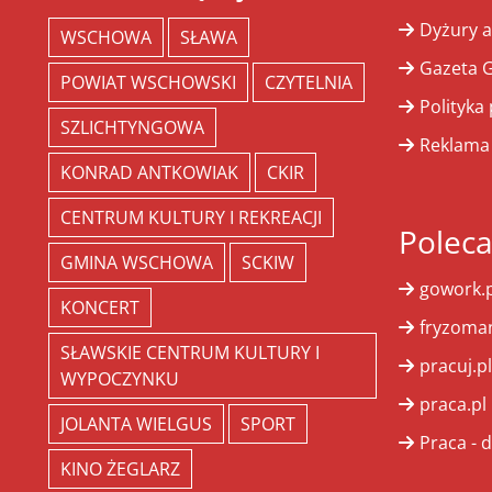
Dyżury a
WSCHOWA
SŁAWA
Gazeta G
POWIAT WSCHOWSKI
CZYTELNIA
Polityka
SZLICHTYNGOWA
Reklama
KONRAD ANTKOWIAK
CKIR
CENTRUM KULTURY I REKREACJI
Polec
GMINA WSCHOWA
SCKIW
gowork.p
KONCERT
fryzoman
SŁAWSKIE CENTRUM KULTURY I
pracuj.pl
WYPOCZYNKU
praca.pl
JOLANTA WIELGUS
SPORT
Praca - d
KINO ŻEGLARZ