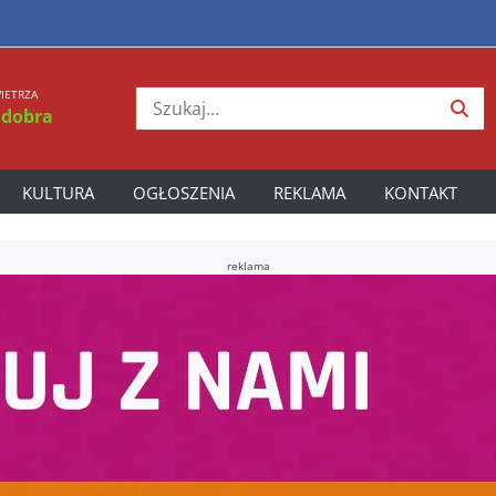
IETRZA
 dobra
KULTURA
OGŁOSZENIA
REKLAMA
KONTAKT
reklama