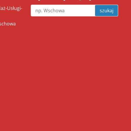
ż-Usługi-
szukaj
Wschowa