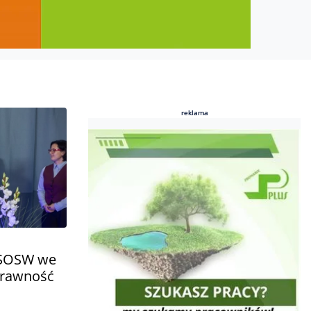
reklama
reklama
w SOSW we
prawność