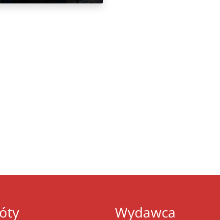
óty
Wydawca