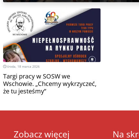
środa, 18 marca 2026
Targi pracy w SOSW we
Wschowie. „Chcemy wykrzyczeć,
że tu jesteśmy”
Zobacz więcej
Na skr