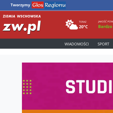
Tworzymy
JAKOŚĆ POW
TERAZ
Bardzo
20°C
WIADOMOŚCI
SPORT