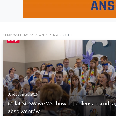
ZIEMIA WSCHOWSKA
WYDARZENIA
60-LECIE
pt., 29 maja 2026
60 lat SOSW we Wschowie. Jubileusz ośrodka
absolwentów