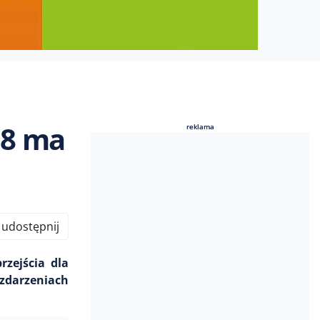
78 ma
reklama
reklama
udostępnij
zejścia dla
 zdarzeniach