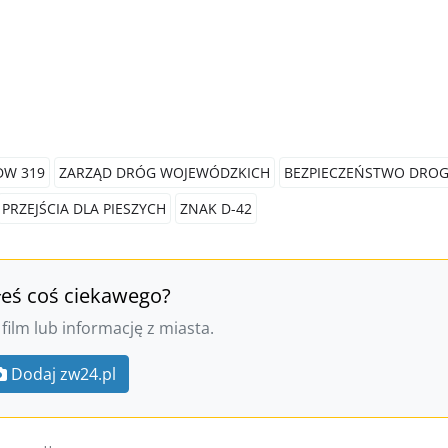
DW 319
ZARZĄD DRÓG WOJEWÓDZKICH
BEZPIECZEŃSTWO DRO
PRZEJŚCIA DLA PIESZYCH
ZNAK D-42
łeś coś ciekawego?
 film lub informację z miasta.
Dodaj zw24.pl