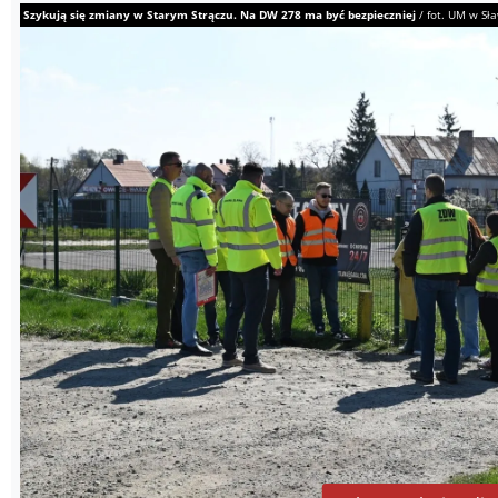
Szykują się zmiany w Starym Strączu. Na DW 278 ma być bezpieczniej
/
fot. UM w Sł