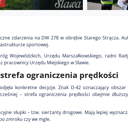
ć
zne zdarzenia na DW 278 w obrębie Starego Strącza. Aut
astrukturze sportowej.
u Dróg Wojewódzkich, Urzędu Marszałkowskiego, radni Rady
az pracownicy Urzędu Miejskiego w Sławie.
 strefa ograniczenia prędkości
podjęła konkretne decyzje. Znak D-42 oznaczający obsza
cześniej – strefa ograniczenia prędkości obejmie dłuższy
jne słupki – tzw. sierżanty drogowe. Mają lepiej wyznacz
 po zmroku czy we mgle.