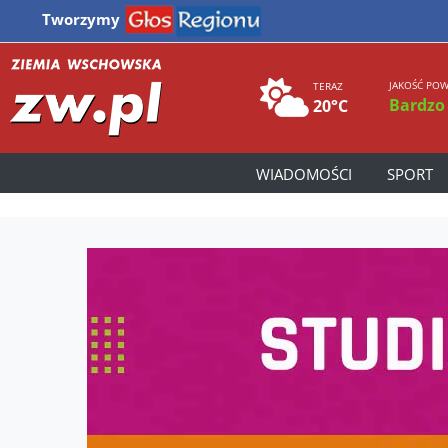
Tworzymy
JAKOŚĆ POW
TERAZ
Bardzo
20°C
WIADOMOŚCI
SPORT