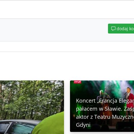
dodaj k
Koncert „Francja Elega
pałacem w Sławie. Zaś
aktor z Teatru Muzycz
Gdyni