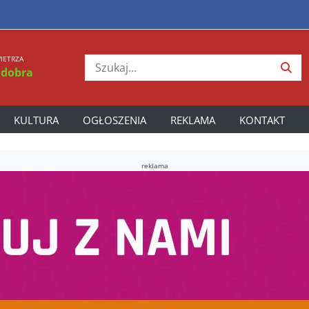
IETRZA
 dobra
KULTURA
OGŁOSZENIA
REKLAMA
KONTAKT
reklama