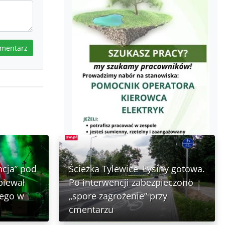
omentarz
ncja” pod
Ścieżka Tylewice–Łysiny gotowa.
piewał
Po interwencji zabezpieczono
nego w
„spore zagrożenie” przy
cmentarzu