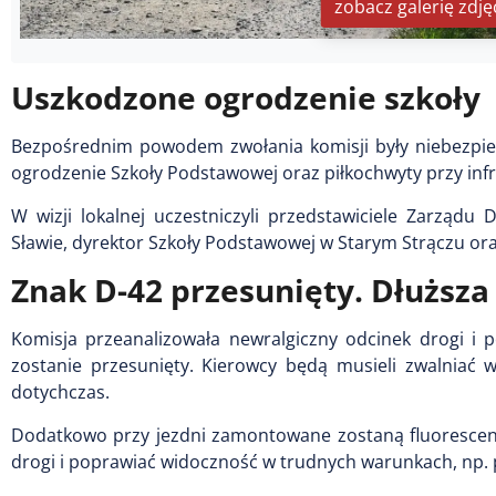
zobacz galerię zdję
Uszkodzone ogrodzenie szkoły
Bezpośrednim powodem zwołania komisji były niebezpiec
ogrodzenie Szkoły Podstawowej oraz piłkochwyty przy infr
W wizji lokalnej uczestniczyli przedstawiciele Zarząd
Sławie, dyrektor Szkoły Podstawowej w Starym Strączu or
Znak D-42 przesunięty. Dłuższa
Komisja przeanalizowała newralgiczny odcinek drogi i 
zostanie przesunięty. Kierowcy będą musieli zwalniać w
dotychczas.
Dodatkowo przy jezdni zamontowane zostaną fluorescency
drogi i poprawiać widoczność w trudnych warunkach, np.