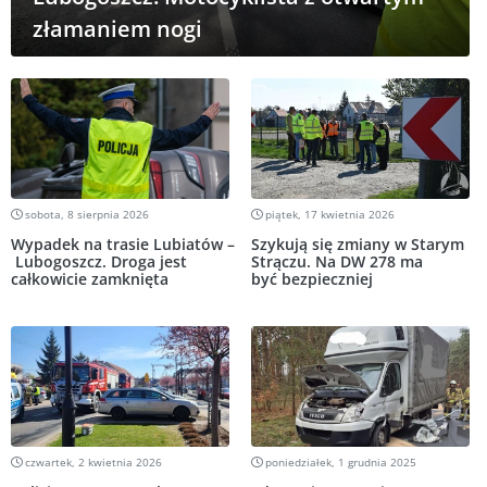
złamaniem nogi
sobota, 8 sierpnia 2026
piątek, 17 kwietnia 2026
Wypadek na trasie Lubiatów –
Szykują się zmiany w Starym
Lubogoszcz. Droga jest
Strączu. Na DW 278 ma
całkowicie zamknięta
być bezpieczniej
czwartek, 2 kwietnia 2026
poniedziałek, 1 grudnia 2025