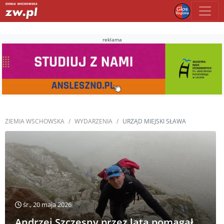
reklama
ZIEMIA WSCHOWSKA
WYDARZENIA
URZĄD MIEJSKI SŁAWA
śr., 20 maja 2026
Andrzej Szczęsny przez lata pomagał