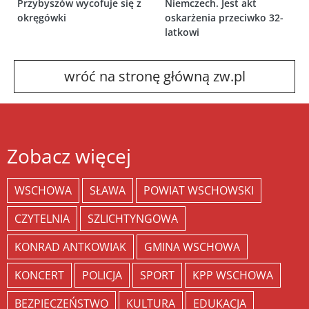
Przybyszów wycofuje się z
Niemczech. Jest akt
okręgówki
oskarżenia przeciwko 32-
latkowi
wróć na stronę główną zw.pl
Zobacz więcej
WSCHOWA
SŁAWA
POWIAT WSCHOWSKI
CZYTELNIA
SZLICHTYNGOWA
KONRAD ANTKOWIAK
GMINA WSCHOWA
KONCERT
POLICJA
SPORT
KPP WSCHOWA
BEZPIECZEŃSTWO
KULTURA
EDUKACJA