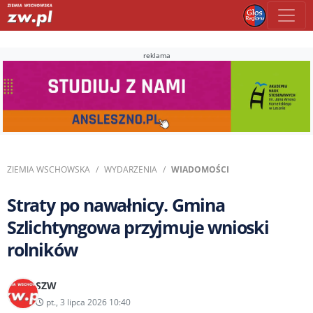
reklama
ZIEMIA WSCHOWSKA
WYDARZENIA
WIADOMOŚCI
Straty po nawałnicy. Gmina
Szlichtyngowa przyjmuje wnioski
rolników
SZW
pt., 3 lipca 2026 10:40