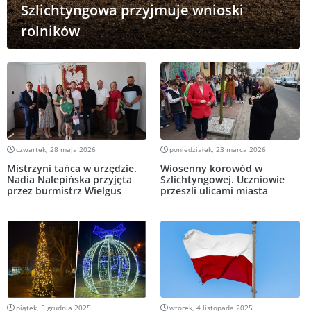
Szlichtyngowa przyjmuje wnioski
rolników
czwartek, 28 maja 2026
poniedziałek, 23 marca 2026
Mistrzyni tańca w urzędzie.
Wiosenny korowód w
Nadia Nalepińska przyjęta
Szlichtyngowej. Uczniowie
przez burmistrz Wielgus
przeszli ulicami miasta
piątek, 5 grudnia 2025
wtorek, 4 listopada 2025