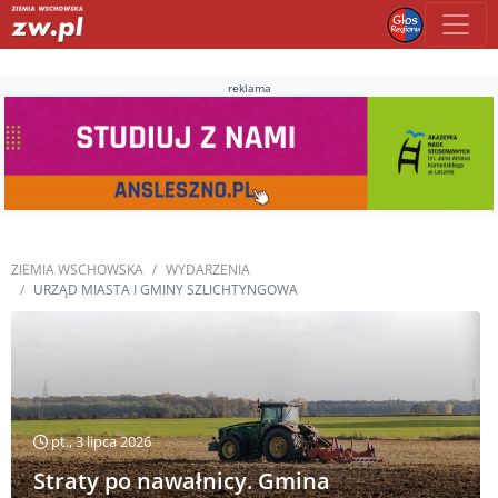
reklama
ZIEMIA WSCHOWSKA
WYDARZENIA
URZĄD MIASTA I GMINY SZLICHTYNGOWA
pt., 3 lipca 2026
Straty po nawałnicy. Gmina