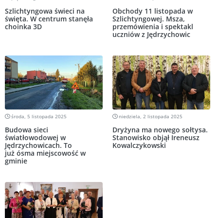
Szlichtyngowa świeci na
Obchody 11 listopada w
święta. W centrum stanęła
Szlichtyngowej. Msza,
choinka 3D
przemówienia i spektakl
uczniów z Jędrzychowic
środa, 5 listopada 2025
niedziela, 2 listopada 2025
Budowa sieci
Dryżyna ma nowego sołtysa.
światłowodowej w
Stanowisko objął Ireneusz
Jędrzychowicach. To
Kowalczykowski
już ósma miejscowość w
gminie