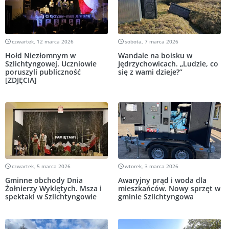
czwartek, 12 marca 2026
sobota, 7 marca 2026
Hołd Niezłomnym w
Wandale na boisku w
Szlichtyngowej. Uczniowie
Jędrzychowicach. „Ludzie, co
poruszyli publiczność
się z wami dzieje?”
[ZDJĘCIA]
czwartek, 5 marca 2026
wtorek, 3 marca 2026
Gminne obchody Dnia
Awaryjny prąd i woda dla
Żołnierzy Wyklętych. Msza i
mieszkańców. Nowy sprzęt w
spektakl w Szlichtyngowie
gminie Szlichtyngowa