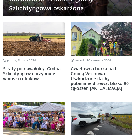
Szlichtyngowa oskarżona
piątek, 3 lipca 2026
wtorek, 30 czerwca 2026
Straty po nawałnicy. Gmina
Gwałtowna burza nad
Szlichtyngowa przyjmuje
Gminą Wschowa.
wnioski rolników
Uszkodzone dachy,
połamane drzewa, blisko 80
zgłoszeń [AKTUALIZACJA]