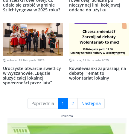
do ścieżki rowerowej. Co
rowerową. Ścieżka po
udało się zrobić w gminie
nieczynnej linii kolejowej
Szlichtyngowa w 2025 roku?
oddana do użytku
sobota, 15 listopada 2025
środa, 12 listopada 2025
Uroczyste otwarcie świetlicy
Kowalewianki zapraszają na
w Wyszanowie. „Będzie
debatę. Temat to
służyć całej lokalnej
wolontariat lokalny
społeczności przez lata”
(current)
Poprzednia
1
2
Następna
reklama