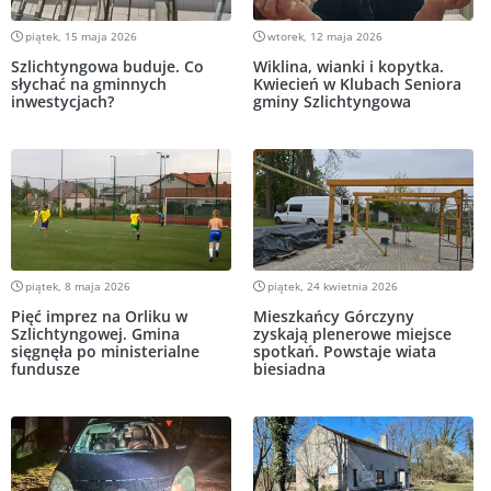
piątek, 15 maja 2026
wtorek, 12 maja 2026
Szlichtyngowa buduje. Co
Wiklina, wianki i kopytka.
słychać na gminnych
Kwiecień w Klubach Seniora
inwestycjach?
gminy Szlichtyngowa
piątek, 8 maja 2026
piątek, 24 kwietnia 2026
Pięć imprez na Orliku w
Mieszkańcy Górczyny
Szlichtyngowej. Gmina
zyskają plenerowe miejsce
sięgnęła po ministerialne
spotkań. Powstaje wiata
fundusze
biesiadna