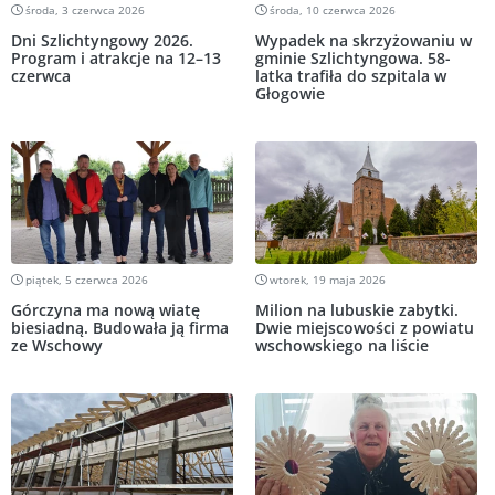
środa, 3 czerwca 2026
środa, 10 czerwca 2026
Dni Szlichtyngowy 2026.
Wypadek na skrzyżowaniu w
Program i atrakcje na 12–13
gminie Szlichtyngowa. 58-
czerwca
latka trafiła do szpitala w
Głogowie
piątek, 5 czerwca 2026
wtorek, 19 maja 2026
Górczyna ma nową wiatę
Milion na lubuskie zabytki.
biesiadną. Budowała ją firma
Dwie miejscowości z powiatu
ze Wschowy
wschowskiego na liście