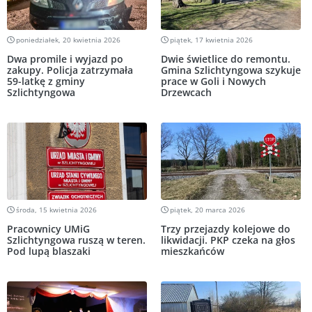
poniedziałek, 20 kwietnia 2026
piątek, 17 kwietnia 2026
Dwa promile i wyjazd po
Dwie świetlice do remontu.
zakupy. Policja zatrzymała
Gmina Szlichtyngowa szykuje
59-latkę z gminy
prace w Goli i Nowych
Szlichtyngowa
Drzewcach
środa, 15 kwietnia 2026
piątek, 20 marca 2026
Pracownicy UMiG
Trzy przejazdy kolejowe do
Szlichtyngowa ruszą w teren.
likwidacji. PKP czeka na głos
Pod lupą blaszaki
mieszkańców